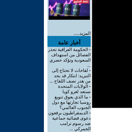
المزيد.....
أخبار عامة
-
الحكومة العراقية تحذر
الفصائل من استهداف
السعودية وتؤكد حصري
...
-
لقاحات لا تحتاج إلى
التبريد: ابتكار قد يحد
من هدر نصف اللقاح ...
-
الولايات المتحدة
تستعد لغزو كوبا
-
ما الذي يعوق تنويع
روسيا تجارتها مع دول
الجنوب العالمي؟
-
الديمقراطيون يرفعون
دعوى قضائية جماعية
ضد رسوم ترامب
الجمركي ...