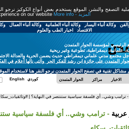
ة التصفح والنشر، الموقع يستخدم بعض أنواع الكوكيز نرجو النق
More info - المزيد
experience on our website
الفن
-
وكالة أنباء اليسار
-
وكالة أنباء العلمانية
-
وكالة أنباء العمال
-
وكا
الاقتصاد
-
اخبار الطب والعلوم
 الرئيسي لمؤسسة الحوار المتمدن
، علمانية، ديمقراطية، تطوعية وغير ربحية
ل مجتمع مدني علماني ديمقراطي حديث يضمن الحرية والعدالة الاجتم
حوار المتمدن على جائزة ابن رشد للفكر الحر والتى نالها أعلام في الفك
م مشاكل تقنية في تصفح الحوار المتمدن نرجو النقر هنا لاستخدام الموقع
كوردي
English
الاخبار
مراكز
الحوار المتمدن
- ترامب وشي.. أي فلسفة سياسية ستنتصر في النهاية؟ | #وثائقيات_سكا
 عربية
- ترامب وشي.. أي فلسفة سياسية ستن
وثائقيات_سكاي