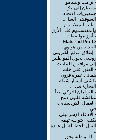
-
ترامب ونتنياهو
يسعيان إلى جرّ
جمهوريات الاتحاد
السوفيتي السا ...
-
تأثير الميلاتونين
والمغنيسيوم على الأرق
-
أبرز مواصفات
MatePad Pro 12
الجديد من هواوي
-
إطلاق موقع إلكتروني
روسي يحول المواطنين
إلى مراقبين للنباتات ...
-
العثور على خاتم
بلقاني عمره قرون
يكشف أسرار شبكة
التجارة في ...
-
البرلمان التركي يبدأ
مناقشة قانون دمج
-العمال الكردستاني-
في ...
-
الادعاء الإسرائيلي
يكتفي بتوجيه تهمة
القتل الخطأ لقاتل عودة
...
-
-المواطنة بحق