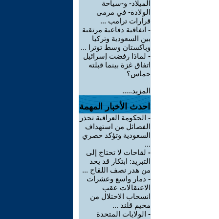
الميلاد- و-سياحة
الولادة- في مرمى
قرارات ترامب ...
-
اتفاقية دفاعية مرتقبة
بين السعودية وتركيا
وباكستان وسط توترا ...
-
لماذا رفضت إسرائيل
اتفاق غزة بينما قبلته
حماس؟
المزيد.....
احدث الأخبار المهمة
-
الحكومة العراقية تحذر
الفصائل من استهداف
السعودية وتؤكد حصري
...
-
لقاحات لا تحتاج إلى
التبريد: ابتكار قد يحد
من هدر نصف اللقاح ...
-
دمار واسع وعشرات
الاعتقالات عقب
انسحاب الاحتلال من
مخيم قلند ...
-
الولايات المتحدة