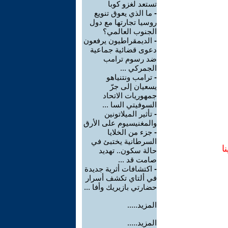
تستعد لغزو كوبا
-
ما الذي يعوق تنويع
روسيا تجارتها مع دول
الجنوب العالمي؟
-
الديمقراطيون يرفعون
دعوى قضائية جماعية
ضد رسوم ترامب
الجمركي ...
-
ترامب ونتنياهو
يسعيان إلى جرّ
جمهوريات الاتحاد
السوفيتي السا ...
-
تأثير الميلاتونين
والمغنيسيوم على الأرق
-
جزء من الخلايا
السرطانية يختبئ في
ا
حالة سكون.. تهديد
صامت قد ...
-
اكتشافات أثرية جديدة
في ألتاي تكشف أسرار
حضارتي بازيريك وأفا ...
المزيد.....
المزيد.....