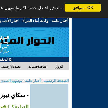
موافق - OK
لتوفير افضل خدمة لكم ولتسهيل عملي
أخبار عامة
-
وكالة أنباء المرأة
-
اخبار الأدب و
الموقع
يسارية
"من أج
حاز ال
إذا لديك
الزوار
اضافة/خدمات
بحث/الارشيف
الصفحة الرئيسية
-
أخبار عامة
-
يوتيوب التمدن
- سكاي نيوز
النهاية؟ | #