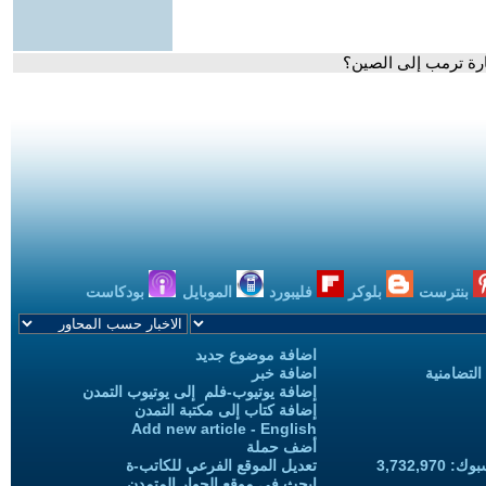
ارة ترمب إلى الصين؟
بنترست
بلوكر
فليبورد
الموبايل
بودكاست
اضافة موضوع جديد
التضامنية
اضافة خبر
إضافة يوتيوب-فلم إلى يوتيوب التمدن
إضافة كتاب إلى مكتبة التمدن
Add new article - English
أضف حملة
3,732,97
تعديل الموقع الفرعي للكاتب-ة
ابحث في موقع الحوار المتمدن