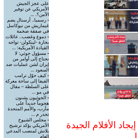
على عجز الجيش
الأمريكي عن توفير
الأمن؟. ...
-
رسميا.. أرسنال يضم
غيماريش من نيوكاسل
في صفقة ضخمة
-
دموع وغضب.. عائلات
بحارة -لينكولن- تواجه
القيادة الأمريكية: ...
-
مسؤول حوثي: لا
نحتاج إلى أوامر من
إيران لشن عمليات ضد
السعود ...
-
كيف حوّل ترامب
الفيفا إلى ساحة معركة
على السلطة – مقال
في مو ...
-
الحوثيون يشنون
هجوماً جديداً على
مأرب، والأمم المتحدة
تحذر م ...
-
مجلس الشيوخ
جاد الأفلام الجيدة
الأمريكي يؤكد ترشيح
بلانش لمنصب المدعي
ا
العام