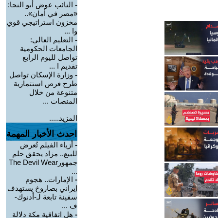
-
النائب عوض أبو النجا:
«مصر في أمان»..
مخزون استراتيجي قوي
وا ...
-
التعليم العالي:
الجامعات الحكومية
تواصل لليوم الرابع
تقديم ا ...
-
وزارة الإسكان تواصل
طرح فرص استثمارية
متنوعة من خلال
المنصات ...
المزيد.....
احدث الأخبار المهمة
-
أزياء الفيلم تُعرض
للبيع.. مزاد يحقق حلم
جمهورThe Devil Wear
...
-
الإمارات.. هجوم
إيراني بصاروخ يستهدف
سفينة تابعة لـ-أدنوك-
ف ...
-
هل اتفاقية مكة دلالة