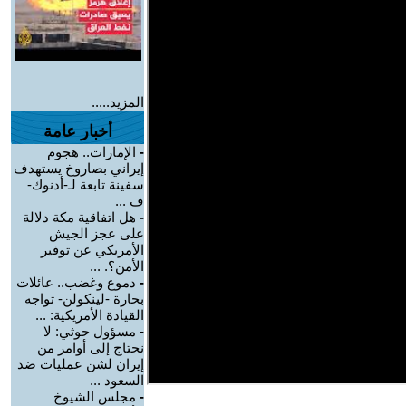
المزيد.....
أخبار عامة
-
الإمارات.. هجوم
إيراني بصاروخ يستهدف
سفينة تابعة لـ-أدنوك-
ف ...
-
هل اتفاقية مكة دلالة
على عجز الجيش
الأمريكي عن توفير
الأمن؟. ...
-
دموع وغضب.. عائلات
بحارة -لينكولن- تواجه
القيادة الأمريكية: ...
-
مسؤول حوثي: لا
نحتاج إلى أوامر من
إيران لشن عمليات ضد
السعود ...
-
مجلس الشيوخ