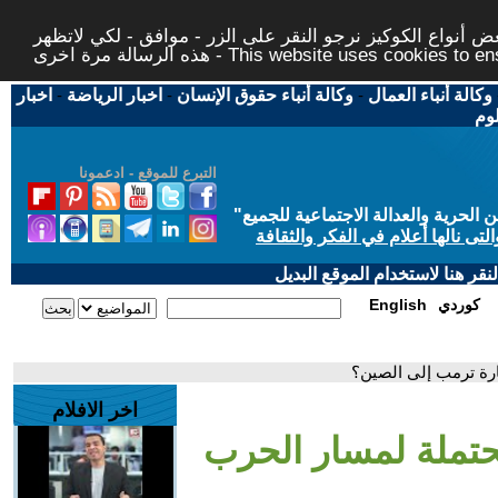
 أنواع الكوكيز نرجو النقر على الزر - موافق - لكي لاتظهر
This website uses cookies to ensure you ge
وكالة أنباء العمال
-
وكالة أنباء حقوق الإنسان
-
اخبار الرياضة
-
اخبار
لوم
التبرع للموقع - ادعمونا
حرية والعدالة الاجتماعية للجميع
"
تى نالها أعلام في الفكر والثقافة
قر هنا لاستخدام الموقع البديل
كوردي
English
ارة ترمب إلى الصين؟
اخر الافلام
محتملة لمسار الحرب