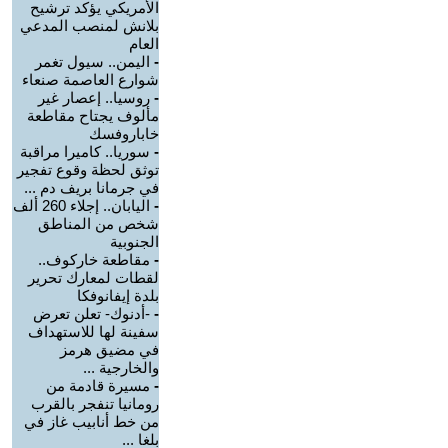
الأمريكي يؤكد ترشيح
بلانش لمنصب المدعي
العام
-
اليمن.. سيول تغمر
شوارع العاصمة صنعاء
-
روسيا.. إعصار غير
مألوف يجتاح مقاطعة
خاباروفسك
-
سوريا.. كاميرا مراقبة
توثق لحظة وقوع تفجير
في جرمانا بريف دم ...
-
اليابان.. إجلاء 260 ألف
شخص من المناطق
الجنوبية
-
مقاطعة خاركوف..
لقطات لمعارك تحرير
بلدة إيفانوفكا
-
-أدنوك- تعلن تعرض
سفينة لها للاستهداف
في مضيق هرمز
والخارجية ...
-
مسيرة قادمة من
رومانيا تنفجر بالقرب
من خط أنابيب غاز في
بلغا ...