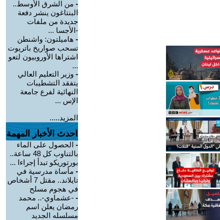
-
من الشرق الأوسط..
البنتاغون ينشر دفعة
جديدة من ملفات
-الأجسا ...
-
هاميلتون: واشنطن
تسحب صواريخ باتريوت
اشتراها الأوروبيون لتعو
...
-
وزير التعليم العالي
يتفقد التشطيبات
النهائية لفرع جامعة
الإس ...
المزيد.....
احدث الأخبار المهمة
-
الحصول على الماء
بالتناوب كل 48 ساعة..
بورتوريكو تبدأ إجراءا ...
-
مأساة مدرسية في
تايلاند.. مقتل 7 أشخاص
في هجوم مسلح
-
-عشماوي-.. محمد
رمضان يعلن اسم
مسلسله الجديد