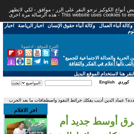
 أنواع الكوكيز نرجو النقر على الزر - موافق - لكي لاتظهر
This website uses cookies to ensure you ge
وكالة أنباء العمال
-
وكالة أنباء حقوق الإنسان
-
اخبار الرياضة
-
اخبار
لوم
التبرع للموقع - ادعمونا
حرية والعدالة الاجتماعية للجميع
"
تى نالها أعلام في الفكر والثقافة
قر هنا لاستخدام الموقع البديل
كوردي
English
ة؟ عماد الدين أديب يفكك خرائط النفوذ واصطفافات ما بعد الحرب
اخر الافلام
رق أوسط جديد أم