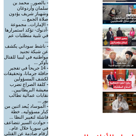
-
بالصور.. محمد بن
سلمان وأردوغان
وشهباز شريف يؤدون
صلاة الجمع ...
-
الإمارات.. مجموعة
-أدنوك- تؤكد استمرارها
في تلبية متطلبات عم
...
-
ناشط سوداني يكشف
عن شبكة تجنيد
مواطنيه في ليبيا للقتال
بأوكر ...
-
14 جريحاً في تفجير
حافلة جرمانا، وتحقيقات
لكشف المسؤولين
-
كلفة الصراع تضرب
معيشة البريطانيين..
نقابات عمالية تطالب
بور ...
-
الموساد يُبعد اثنين من
كبار مسؤوليه.. خطة
فاشلة لتغيير النظا ...
-
حوادث السير تتضاعف
في سوريا خلال عام..
أرقام صادمة عن القتلى