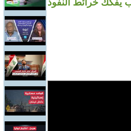
 يفكك خرائط النفوذ