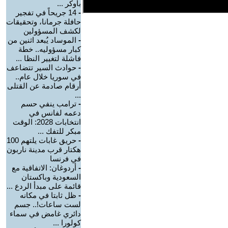
بأوكر ...
-
14 جريحاً في تفجير
حافلة جرمانا، وتحقيقات
لكشف المسؤولين
-
الموساد يُبعد اثنين من
كبار مسؤوليه.. خطة
فاشلة لتغيير النظا ...
-
حوادث السير تتضاعف
في سوريا خلال عام..
أرقام صادمة عن القتلى
...
-
ترامب ينفي حسم
دعمه لفانس في
انتخابات 2028: الوقت
مبكر للتفك ...
-
حريق غابات يلتهم 100
هكتار قرب مدينة ناربون
في فرنسا
-
أردوغان: الاتفاقية مع
السعودية وباكستان
قائمة على مبدأ الردع ...
-
ظل ثابتا في مكانه
لست ساعات!.. جسم
دائري غامض في سماء
كولورا ...