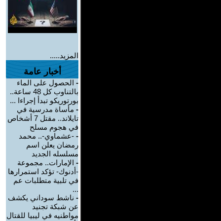
المزيد.....
أخبار عامة
-
الحصول على الماء
بالتناوب كل 48 ساعة..
بورتوريكو تبدأ إجراءا ...
-
مأساة مدرسية في
تايلاند.. مقتل 7 أشخاص
في هجوم مسلح
-
-عشماوي-.. محمد
رمضان يعلن اسم
مسلسله الجديد
-
الإمارات.. مجموعة
-أدنوك- تؤكد استمرارها
في تلبية متطلبات عم
...
-
ناشط سوداني يكشف
عن شبكة تجنيد
مواطنيه في ليبيا للقتال