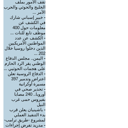
تقف الأمور بملف
الخليج والحوثي والحرب
الأمر ...
-
خبير إسباني شارك
في الكشف عن
معلومات حول 400
موظف تابع للنات ...
-
الكشف عن عدد
المواطنين الأمريكيين
الذين دخلوا روسيا خلال
202 ...
-
اليمن.. مجلس الدفاع
الوطني يقر الرد الحازم
على هجمات الحوثيي ...
-
الدفاع الروسية تعلن
اعتراض وتدمير 397
مسيرة أوكرانية
-
تحذير صحي في
أوروبا.. 240 مصابا
بفيروس حمى غرب
النيل
-
باشينيان يعلن قرب
بدء التنفيذ العملي
لمشروع -طريق ترامب-
-
مدريد تفرض إجراءات