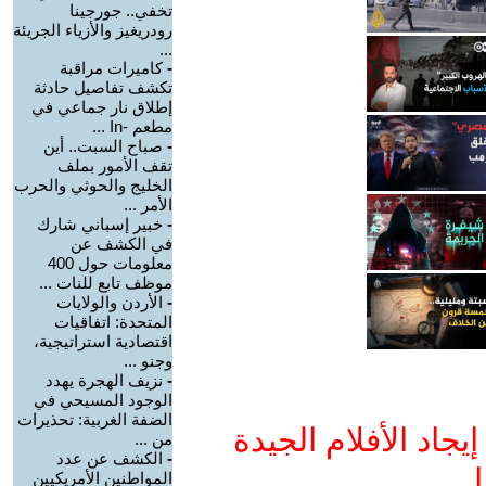
تخفي.. جورجينا
رودريغيز والأزياء الجريئة
...
-
كاميرات مراقبة
تكشف تفاصيل حادثة
إطلاق نار جماعي في
مطعم -In ...
-
صباح السبت.. أين
تقف الأمور بملف
الخليج والحوثي والحرب
الأمر ...
-
خبير إسباني شارك
في الكشف عن
معلومات حول 400
موظف تابع للنات ...
-
الأردن والولايات
المتحدة: اتفاقيات
اقتصادية استراتيجية،
وجنو ...
-
نزيف الهجرة يهدد
الوجود المسيحي في
الضفة الغربية: تحذيرات
جاد الأفلام الجيدة
من ...
-
الكشف عن عدد
ا
المواطنين الأمريكيين