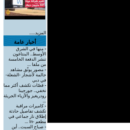
المزيد.....
أخبار عامة
-
منها في الشرق
الأوسط.. البنتاغون
تنشر الدفعة الخامسة
من ملفا ...
-
مصور يوثّق مشاهد
حالمة لأشجار -الشعلة-
في دبي
-
قصّات تكشف أكثر مما
تخفي.. جورجينا
رودريغيز والأزياء الجريئة
...
-
كاميرات مراقبة
تكشف تفاصيل حادثة
إطلاق نار جماعي في
مطعم -In ...
-
صباح السبت.. أين