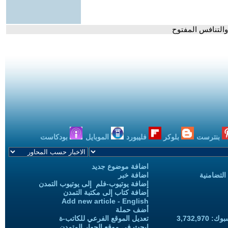
 والتنافس المفتوح
بنترست
بلوكر
فليبورد
الموبايل
بودكاست
اضافة موضوع جديد
التضامنية
اضافة خبر
إضافة يوتيوب-فلم إلى يوتيوب التمدن
إضافة كتاب إلى مكتبة التمدن
Add new article - English
أضف حملة
3,732,97
تعديل الموقع الفرعي للكاتب-ة
ابحث في موقع الحوار المتمدن