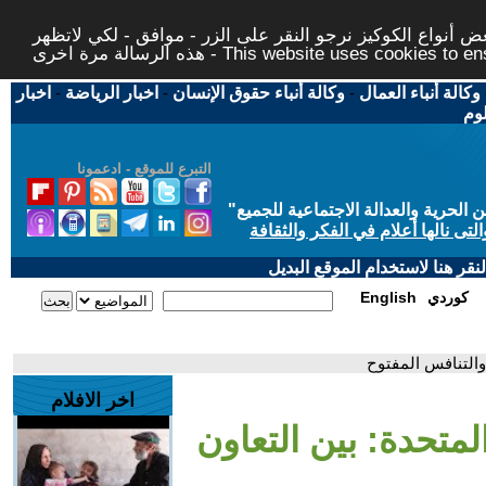
 أنواع الكوكيز نرجو النقر على الزر - موافق - لكي لاتظهر
This website uses cookies to ensure you ge
وكالة أنباء العمال
-
وكالة أنباء حقوق الإنسان
-
اخبار الرياضة
-
اخبار
لوم
التبرع للموقع - ادعمونا
حرية والعدالة الاجتماعية للجميع
"
تى نالها أعلام في الفكر والثقافة
قر هنا لاستخدام الموقع البديل
كوردي
English
 والتنافس المفتوح
اخر الافلام
المتحدة: بين التعاون