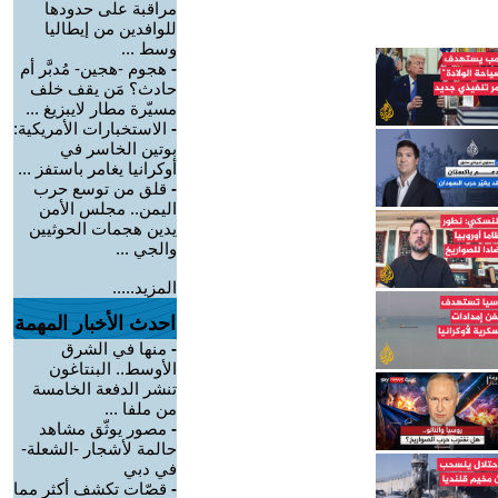
مراقبة على حدودها
للوافدين من إيطاليا
وسط ...
-
هجوم -هجين- مُدبَّر أم
حادث؟ مَن يقف خلف
مسيّرة مطار لايبزيغ ...
-
الاستخبارات الأمريكية:
بوتين الخاسر في
أوكرانيا يغامر باستفز ...
-
قلق من توسع حرب
اليمن.. مجلس الأمن
يدين هجمات الحوثيين
والجي ...
المزيد.....
احدث الأخبار المهمة
-
منها في الشرق
الأوسط.. البنتاغون
تنشر الدفعة الخامسة
من ملفا ...
-
مصور يوثّق مشاهد
حالمة لأشجار -الشعلة-
في دبي
-
قصّات تكشف أكثر مما