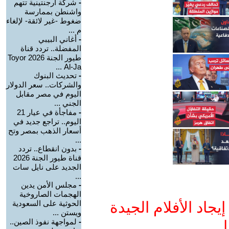
-
شركة أرجنتينية تتهم
واشنطن بممارسة
ضغوط -غير لائقة- لإلغاء
م ...
-
أغاني البيبي
المفضلة.. تردد قناة
طيور الجنة 2026 Toyor
Al-Ja ...
-
تحديث البنوك
والشركات.. سعر الدولار
اليوم في مصر مقابل
الجني ...
-
مفاجأة في عيار 21
اليوم.. تراجع جديد في
أسعار الذهب بمصر وتح
...
-
بدون انقطاع.. تردد
قناة طيور الجنة 2026
الجديد على نايل سات
...
-
مجلس الأمن يدين
الهجمات الصاروخية
جاد الأفلام الجيدة
الحوثية على السعودية
ويستن ...
-
لمواجهة نفوذ الصين..
ا