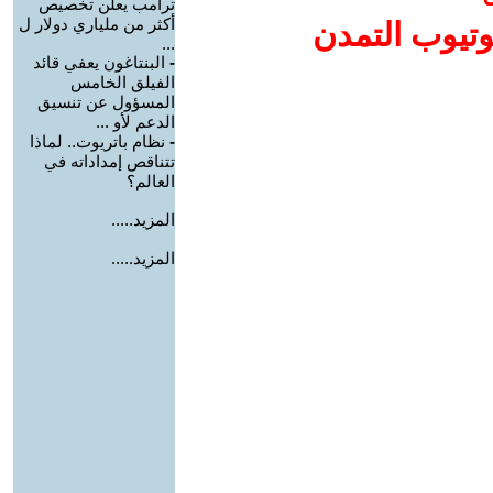
ترامب يعلن تخصيص
أكثر من ملياري دولار ل
وتيوب التمدن
...
-
البنتاغون يعفي قائد
الفيلق الخامس
المسؤول عن تنسيق
الدعم لأو ...
-
نظام باتريوت.. لماذا
تتناقص إمداداته في
العالم؟
المزيد.....
المزيد.....