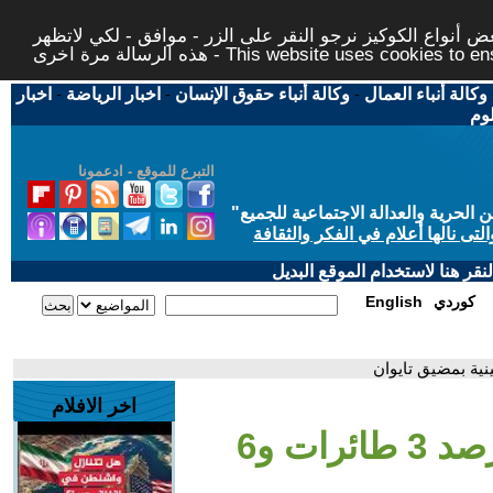
 أنواع الكوكيز نرجو النقر على الزر - موافق - لكي لاتظهر
This website uses cookies to ensure you ge
وكالة أنباء العمال
-
وكالة أنباء حقوق الإنسان
-
اخبار الرياضة
-
اخبار
لوم
التبرع للموقع - ادعمونا
حرية والعدالة الاجتماعية للجميع
"
تى نالها أعلام في الفكر والثقافة
قر هنا لاستخدام الموقع البديل
كوردي
English
اخر الافلام
- -استنفار عسكري-.. رصد 3 طائرات و6