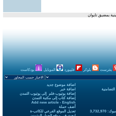
بنترست
بلوكر
فليبورد
الموبايل
بودكاست
اضافة موضوع جديد
التضامنية
اضافة خبر
إضافة يوتيوب-فلم إلى يوتيوب التمدن
إضافة كتاب إلى مكتبة التمدن
Add new article - English
أضف حملة
3,732,97
تعديل الموقع الفرعي للكاتب-ة
ابحث في موقع الحوار المتمدن