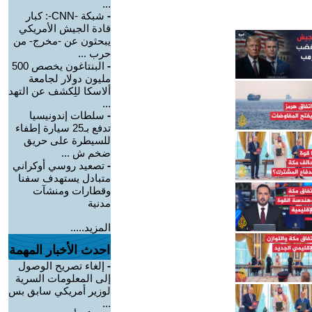
...
-
شبكة -CNN-: كبار
قادة الجيش الأمريكي
يبحثون عن -مخرج- من
حرب ...
-
البنتاغون يخصص 500
مليون دولار لجامعة
ألاسكا للِكشف عن التهد
...
-
سلطات إندونيسيا
تدفع بـ25 سيارة إطفاء
للسيطرة على حريق
ضخم ش ...
-
تصعيد روسي أوكراني
متبادل يستهدف سفنا
وقطارات ومنشآت
مدنية
المزيد.....
احدث الأخبار المهمة
-
إلغاء تصريح الوصول
إلى المعلومات السرية
لوزير أمريكي سابق بس
...