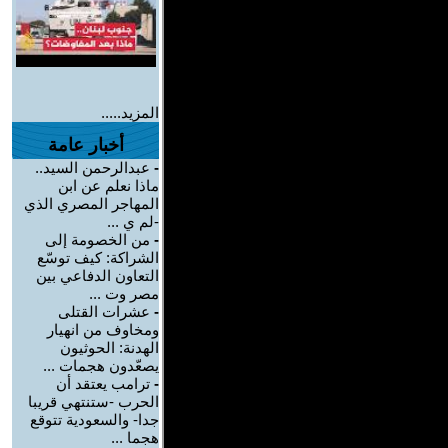
المزيد.....
أخبار عامة
-
عبدالرحمن السيد..
ماذا نعلم عن ابن
المهاجر المصري الذي
-لم ي ...
-
من الخصومة إلى
الشراكة: كيف توسّع
التعاون الدفاعي بين
مصر وت ...
-
عشرات القتلى
ومخاوف من انهيار
الهدنة: الحوثيون
يصعّدون هجمات ...
-
ترامب يعتقد أن
الحرب -ستنتهي قريبا
جدا- والسعودية تتوقع
هجما ...