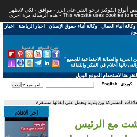
 أنواع الكوكيز نرجو النقر على الزر - موافق - لكي لاتظهر
This website uses cookies to ensure you ge
وكالة أنباء العمال
-
وكالة أنباء حقوق الإنسان
-
اخبار الرياضة
-
اخبار
لوم
التبرع للموقع - ادعمونا
حرية والعدالة الاجتماعية للجميع
"
تى نالها أعلام في الفكر والثقافة
قر هنا لاستخدام الموقع البديل
كوردي
English
لاقات المشتركة بين بلدينا ونعمل على إبقائها مستقرة
اخر الافلام
قشت مع الرئيس