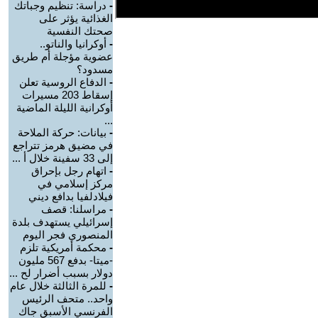
-
دراسة: تنظيم وجباتك
الغذائية يؤثر على
صحتك النفسية
-
أوكرانيا والناتو..
عضوية مؤجلة أم طريق
مسدود؟
-
الدفاع الروسية تعلن
إسقاط 203 مسيرات
أوكرانية الليلة الماضية
...
-
بيانات: حركة الملاحة
في مضيق هرمز تتراجع
إلى 33 سفينة خلال أ ...
-
اتهام رجل بإحراق
مركز إسلامي في
فيلادلفيا بدافع ديني
-
مراسلنا: قصف
إسرائيلي يستهدف بلدة
المنصوري فجر اليوم
-
محكمة أمريكية تلزم
-ميتا- بدفع 567 مليون
دولار بسبب أضرار لح ...
-
للمرة الثالثة خلال عام
واحد.. متحف الرئيس
الفرنسي الأسبق جاك