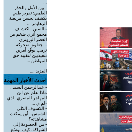
...
-
بين الأمل والحذر
العلمي: تقرير طبي
يكشف تحسن مريضة
ألزهايمر ...
-
الصين.. اكتشاف
مجمع أثري ضخم من
العصر البرونزي
-
-جعلوه أضحوكة-..
ترمب يوقّع أمرين
تنفيذيين لتقييد حق
المواطن ...
المزيد.....
احدث الأخبار المهمة
-
عبدالرحمن السيد..
ماذا نعلم عن ابن
المهاجر المصري الذي
-لم ي ...
-
الكسوف الكلي
للشمس.. أين يمكنك
مشاهدته؟
-
من الخصومة إلى
الشراكة: كيف توسّع