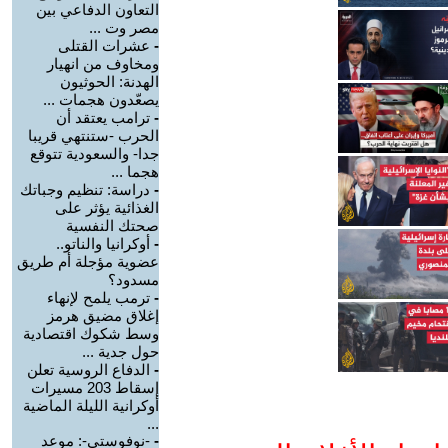
التعاون الدفاعي بين
مصر وت ...
-
عشرات القتلى
ومخاوف من انهيار
الهدنة: الحوثيون
يصعّدون هجمات ...
-
ترامب يعتقد أن
الحرب -ستنتهي قريبا
جدا- والسعودية تتوقع
هجما ...
-
دراسة: تنظيم وجباتك
الغذائية يؤثر على
صحتك النفسية
-
أوكرانيا والناتو..
عضوية مؤجلة أم طريق
مسدود؟
-
ترمب يلمح لإنهاء
إغلاق مضيق هرمز
وسط شكوك اقتصادية
حول جدية ...
-
الدفاع الروسية تعلن
إسقاط 203 مسيرات
أوكرانية الليلة الماضية
...
-
-نوفوستي-: موعد