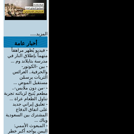
المزيد.....
أخبار عامة
-
فيديو يُظهر مراهقاً
متهماً بإطلاق النار في
مدرسة بتايلاند وم ...
-
بين -الكوتور-
والحرفية.. العرائس
الثريات يرسمْن
مستقبل الموض ...
-
-من دون ملابس-..
مطعم يُتيح لزبائنه تجربة
تناول الطعام عراة ...
-
تعليق إيراني جديد
على اتفاق الدفاع
المشترك بين السعودية
وباك ...
-
المبعوث الأممي:
اليمن يواجه أكبر خطر