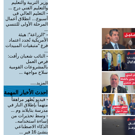
وزير التربية والتعليم
والتعليم الفني درج ...
-
التعليم العالي فى
أسبوع… انطلاق أعمال
المرحلة الأولى للتنسي
...
-
“الزراعة”: هيئة
الأمريكية تُجدد اعتماد
فرع “متبقيات المبيدات
...
-
النائب شعبان رأفت:
فرص العمل
بالمشروعات القومية
سلاح مواجهة ...
المزيد.....
احدث الأخبار المهمة
-
فيديو يُظهر مراهقاً
متهماً بإطلاق النار في
مدرسة بتايلاند وم ...
-
وسط تحذيرات من
إساءة استخدامه..
الذكاء الاصطناعي
ينشئ 16 فير ...