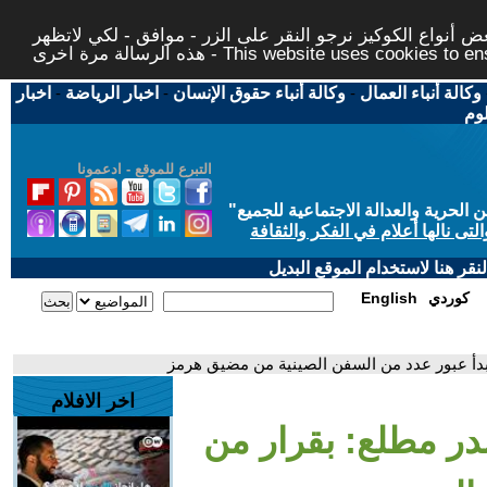
 أنواع الكوكيز نرجو النقر على الزر - موافق - لكي لاتظهر
This website uses cookies to ensure you ge
وكالة أنباء العمال
-
وكالة أنباء حقوق الإنسان
-
اخبار الرياضة
-
اخبار
لوم
التبرع للموقع - ادعمونا
حرية والعدالة الاجتماعية للجميع
"
تى نالها أعلام في الفكر والثقافة
قر هنا لاستخدام الموقع البديل
كوردي
English
دأ عبور عدد من السفن الصينية من مضيق هرمز
اخر الافلام
ر مطلع: بقرار من