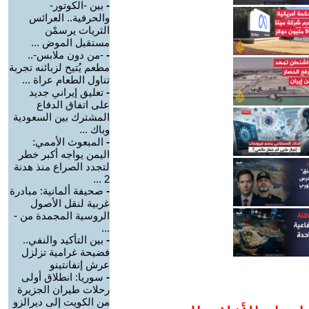
-
بين -الكوتور-
والحرفية.. العرائس
الثريات يرسمْن
مستقبل الموض ...
-
-من دون ملابس-..
مطعم يُتيح لزبائنه تجربة
تناول الطعام عراة ...
-
تعليق إيراني جديد
على اتفاق الدفاع
المشترك بين السعودية
وباك ...
-
المبعوث الأممي:
اليمن يواجه أكبر خطر
لتجدد الصراع منذ هدنة
2 ...
-
صحيفة ألمانية: مبادرة
غربية لنقل الأصول
الروسية المجمدة من -
...
-
بين التأكيد والنفي..
فضيحة غرامية تزلزل
عرش إنفانتينو
-
سوريا: انطلاق أولى
رحلات طيران الجزيرة
من الكويت إلى ديرالزو