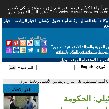
 أنواع الكوكيز نرجو النقر على الزر - موافق - لكي لاتظهر
This website uses cookies to ensure you ge
وكالة أنباء العمال
-
وكالة أنباء حقوق الإنسان
-
اخبار الرياضة
-
اخبار
لوم
التبرع للموقع - ادعمونا
حرية والعدالة الاجتماعية للجميع
"
تى نالها أعلام في الفكر والثقافة
قر هنا لاستخدام الموقع البديل
كوردي
English
با أمنية للسيطرة على شارع يربط بين الأقصى وحائط البراق
اخر الافلام
يلي: الحكومة