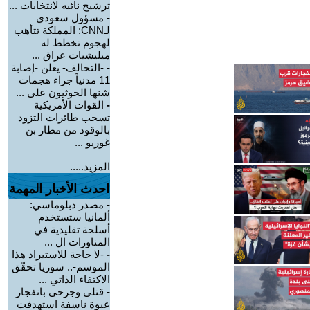
ترشيح نائبه لانتخابات ...
-
مسؤول سعودي
لـCNN: المملكة تتأهب
لهجوم تخطط له
ميليشيات عراق ...
-
-التحالف- يعلن -إصابة
11 مدنياً جراء هجمات
شنها الحوثيون على ...
-
القوات الأمريكية
تسحب طائرات التزود
بالوقود من مطار بن
غوريو ...
المزيد.....
احدث الأخبار المهمة
-
مصدر دبلوماسي:
ألمانيا ستستخدم
أسلحة تقليدية في
المناورات ال ...
-
-لا حاجة للاستيراد هذا
الموسم-.. سوريا تحقّق
الاكتفاء الذاتي ...
-
قتلى وجرحى بانفجار
عبوة ناسفة استهدفت