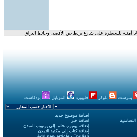
با أمنية للسيطرة على شارع يربط بين الأقصى وحائط البراق
بنترست
بلوكر
فليبورد
الموبايل
بودكاست
اضافة موضوع جديد
التضامنية
اضافة خبر
إضافة يوتيوب-فلم إلى يوتيوب التمدن
إضافة كتاب إلى مكتبة التمدن
Add new article - English