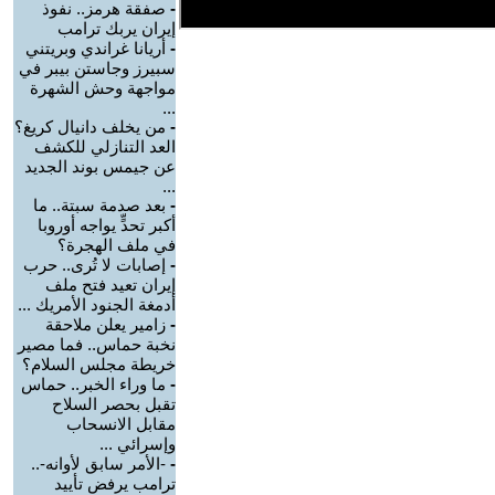
-
صفقة هرمز.. نفوذ
إيران يربك ترامب
-
أريانا غراندي وبريتني
سبيرز وجاستن بيبر في
مواجهة وحش الشهرة
...
-
من يخلف دانيال كريغ؟
العد التنازلي للكشف
عن جيمس بوند الجديد
...
-
بعد صدمة سبتة.. ما
أكبر تحدٍّ يواجه أوروبا
في ملف الهجرة؟
-
إصابات لا تُرى.. حرب
إيران تعيد فتح ملف
أدمغة الجنود الأمريك ...
-
زامير يعلن ملاحقة
نخبة حماس.. فما مصير
خريطة مجلس السلام؟
-
ما وراء الخبر.. حماس
تقبل بحصر السلاح
مقابل الانسحاب
وإسرائي ...
-
-الأمر سابق لأوانه-..
ترامب يرفض تأييد