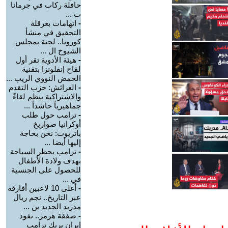
حافلة ركاب في جرمانا
ب ...
-
اتهامات بعرقلة
التحقيق في منشأ
كورونا.. لجنة بمجلس
الشيوخ ال ...
-
هيئة الأدوية تقر أول
لقاح إنفلونزا بتقنية
الحمض النووي الريب ...
-
العرائش: حزب التقدم
والاشتراكية ينظم لقاءً
جماهيرياً حاشداً ...
-
ترامب حول طلب
أوكرانيا صواريخ
باتريوت: نحن بحاجة
إليها أيضا ...
-
ترامب يحظر السياحة
بهدف ولادة الأطفال
للحصول على الجنسية
في ...
-
أغلى 10 لاعبين أفارقة
عبر التاريخ.. نجم ريال
مدريد الجديد ين ...
-
صفقة هرمز.. نفوذ
إيران يربك ترامب