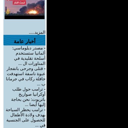
المزيد.....
أخبار عامة
-
مصدر دبلوماسي:
ألمانيا ستستخدم
أسلحة تقليدية في
المناورات ال ...
-
قتلى وجرحى بانفجار
عبوة ناسفة استهدفت
حافلة ركاب في جرمانا
ب ...
-
ترامب حول طلب
أوكرانيا صواريخ
باتريوت: نحن بحاجة
إليها أيضا ...
-
ترامب يحظر السياحة
بهدف ولادة الأطفال
للحصول على الجنسية
في ...