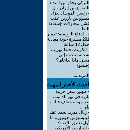
التركي يحذر من امتداد
الصراع بين إيران وال ...
-
رئيس الموساد يعزل
مسؤولين بارزين عقب
فشل محاولات -إسقاط
النظ ...
-
الدفاع الروسية: تدمير
281 مسيرة جوية معادية
خلال 12 ساعة
-
الكويت تحبط تهريب
شحنة ضخمة إلى
مصر..ماذا بداخلها؟
(فيديو)
المزيد.....
احدث الأخبار المهمة
-
ظهور سفن حربية
نازية في نهر الدانوب
بعد موجة جفاف قياسية
بأو ...
-
ريال مدريد يجدد عقد
فينيسيوس جونيور.. ما
أول تعليق للاعب؟
-
الخارجية الأمريكية: