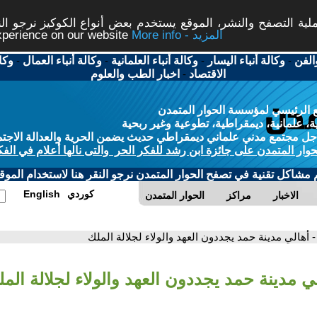
ة التصفح والنشر، الموقع يستخدم بعض أنواع الكوكيز نرجو النق
More info - المزيد
experience on our website
الفن
-
وكالة أنباء اليسار
-
وكالة أنباء العلمانية
-
وكالة أنباء العمال
-
وكا
الاقتصاد
-
اخبار الطب والعلوم
 الرئيسي لمؤسسة الحوار المتمدن
، علمانية، ديمقراطية، تطوعية وغير ربحية
ل مجتمع مدني علماني ديمقراطي حديث يضمن الحرية والعدالة الاجتم
حوار المتمدن على جائزة ابن رشد للفكر الحر والتى نالها أعلام في الفك
م مشاكل تقنية في تصفح الحوار المتمدن نرجو النقر هنا لاستخدام الموقع
كوردي
English
الاخبار
مراكز
الحوار المتمدن
- أهالي مدينة حمد يجددون العهد والولاء لجلالة الملك
لي مدينة حمد يجددون العهد والولاء لجلالة الم