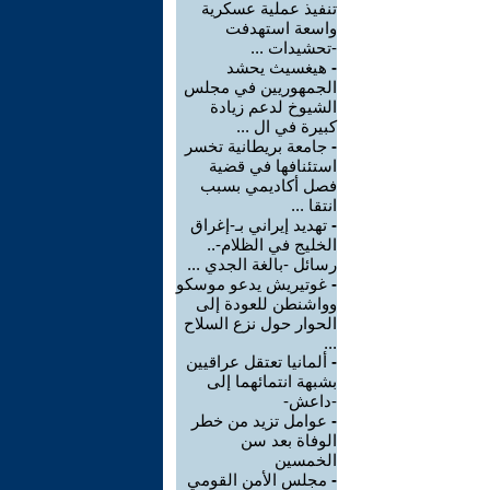
تنفيذ عملية عسكرية
واسعة استهدفت
-تحشيدات ...
-
هيغسيث يحشد
الجمهوريين في مجلس
الشيوخ لدعم زيادة
كبيرة في ال ...
-
جامعة بريطانية تخسر
استئنافها في قضية
فصل أكاديمي بسبب
انتقا ...
-
تهديد إيراني بـ-إغراق
الخليج في الظلام-..
رسائل -بالغة الجدي ...
-
غوتيريش يدعو موسكو
وواشنطن للعودة إلى
الحوار حول نزع السلاح
...
-
ألمانيا تعتقل عراقيين
بشبهة انتمائهما إلى
-داعش-
-
عوامل تزيد من خطر
الوفاة بعد سن
الخمسين
-
مجلس الأمن القومي