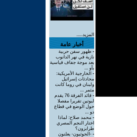
المزيد.....
أخبار عامة
-
ظهور سفن حربية
نازية في نهر الدانوب
بعد موجة جفاف قياسية
بأو ...
-
الخارجية الأمريكية:
محادثات إسرائيل
ولبنان في روما كانت
مثمر ...
-
قائد الفرقة 76 يقدم
لبوتين تقريرا مفصلا
حول الوضع في قطاع
دو ...
-
محمد صلاح: لماذا
اختار النجم المصري
طرابزون؟
-
-الحوثيون- يعلنون