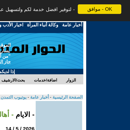
موافق - OK
لتوفير افضل خدمة لكم ولتسهيل عملي
أخبار عامة
-
وكالة أنباء المرأة
-
اخبار الأدب و
الموقع
يسارية
"من أج
حاز ال
إذا لديك
الزوار
اضافة/خدمات
بحث/الارشيف
الصفحة الرئيسية
-
أخبار عامة
-
يوتيوب التمدن
- الايام
- أها
2026 / 5 / 14