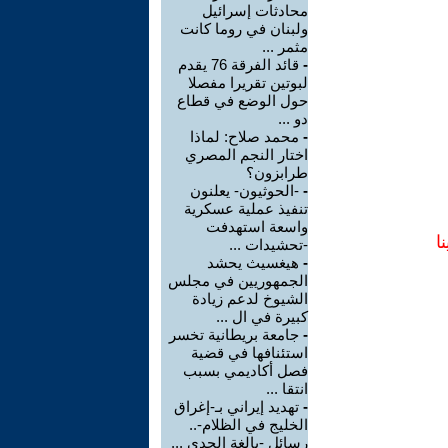
محادثات إسرائيل
ولبنان في روما كانت
مثمر ...
-
قائد الفرقة 76 يقدم
لبوتين تقريرا مفصلا
حول الوضع في قطاع
دو ...
-
محمد صلاح: لماذا
اختار النجم المصري
طرابزون؟
-
-الحوثيون- يعلنون
تنفيذ عملية عسكرية
واسعة استهدفت
ا
-تحشيدات ...
-
هيغسيث يحشد
الجمهوريين في مجلس
الشيوخ لدعم زيادة
كبيرة في ال ...
-
جامعة بريطانية تخسر
استئنافها في قضية
فصل أكاديمي بسبب
انتقا ...
-
تهديد إيراني بـ-إغراق
الخليج في الظلام-..
رسائل -بالغة الجدي ...