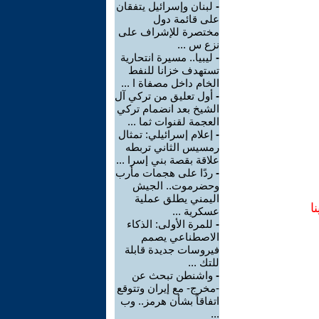
-
لبنان وإسرائيل يتفقان
على قائمة دول
مختصرة للإشراف على
نزع س ...
-
ليبيا.. مسيرة انتحارية
تستهدف خزانا للنفط
الخام داخل مصفاة ا ...
-
أول تعليق من تركي آل
الشيخ بعد انضمام تركي
العجمة لقنوات ثما ...
-
إعلام إسرائيلي: تمثال
رمسيس الثاني تربطه
علاقة بقصة بني إسرا ...
-
ردًا على هجمات مأرب
وحضرموت.. الجيش
اليمني يطلق عملية
ا
عسكرية ...
-
للمرة الأولى: الذكاء
الاصطناعي يصمم
فيروسات جديدة قابلة
للتك ...
-
واشنطن تبحث عن
-مخرج- مع إيران وتتوقع
اتفاقاً بشأن هرمز.. وب
...