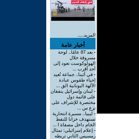
المزيد.....
أخبار عامة
-
بعد 87 عامًا.. لوحة
مسروقة خلال
الهولوكوست تعود إلى
أحد أقرب ...
-
في أثينا.. جماعة تُعيد
إحياء طقوس عبادة
الآلهة اليونانية الق ...
-
لبنان وإسرائيل يتفقان
على قائمة دول
مختصرة للإشراف على
نزع س ...
-
ليبيا.. مسيرة انتحارية
تستهدف خزانا للنفط
الخام داخل مصفاة ا ...
-
إعلام إسرائيلي: تمثال
رمسيس الثاني تربطه