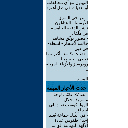
التهاون مع أي مخالفات
أو تعديات في ظل أهمية
...
-
منها في الشرق
الأوسط.. البنتاغون
تنشر الدفعة الخامسة
من ملفا ...
-
مصور يوثّق مشاهد
حالمة لأشجار -الشعلة-
في دبي
-
قصّات تكشف أكثر مما
تخفي.. جورجينا
رودريغيز والأزياء الجريئة
...
المزيد.....
احدث الأخبار المهمة
-
بعد 87 عامًا.. لوحة
مسروقة خلال
الهولوكوست تعود إلى
أحد أقرب ...
-
في أثينا.. جماعة تُعيد
إحياء طقوس عبادة
الآلهة اليونانية الق ...