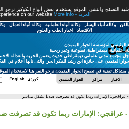
ة التصفح والنشر، الموقع يستخدم بعض أنواع الكوكيز نرجو النق
More info - المزيد
experience on our website
الفن
-
وكالة أنباء اليسار
-
وكالة أنباء العلمانية
-
وكالة أنباء العمال
-
وكا
الاقتصاد
-
اخبار الطب والعلوم
 الرئيسي لمؤسسة الحوار المتمدن
، علمانية، ديمقراطية، تطوعية وغير ربحية
ل مجتمع مدني علماني ديمقراطي حديث يضمن الحرية والعدالة الاجتم
حوار المتمدن على جائزة ابن رشد للفكر الحر والتى نالها أعلام في الفك
م مشاكل تقنية في تصفح الحوار المتمدن نرجو النقر هنا لاستخدام الموقع
كوردي
English
الاخبار
مراكز
الحوار المتمدن
- عراقجي: الإمارات ربما تكون قد تصرفت ضدنا بشكل مباشر
- عراقجي: الإمارات ربما تكون قد تصرفت ضد