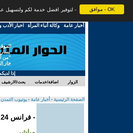
موافق - OK
لتوفير افضل خدمة لكم ولتسهيل عملي
أخبار عامة
-
وكالة أنباء المرأة
-
اخبار الأدب و
الموقع
يسارية
"من أج
حاز ال
إذا لديك
الزوار
اضافة/خدمات
بحث/الارشيف
الصفحة الرئيسية
-
أخبار عامة
-
يوتيوب التمدن
- فرانس 24
مباشر