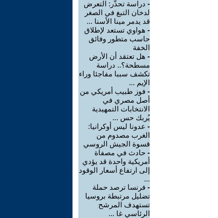
-
دراسة تحذّر: التعرض
لدخان التبغ في الصغر
قد يدمر مينا الأسنا ...
-
هواوي تستعد لإطلاق
حاسب متطور وفائق
الخفة
-
هل تعتقد أن الأرض
مسطحة؟.. دراسة
تكشف سببا مفاجئا وراء
الإيم ...
-
فوز طبيب أمريكي من
أصل مصري في
الانتخابات التمهيدية
يُربك حس ...
-
عدونا ليس أوكرانيا:
الغرب مصدوم من
قسوة الجيش الروسي
-
حادث في مصفاة
أمريكية واحدة قد يؤدي
إلى ارتفاع أسعار الوقود
...
-
فرنسا ترصد حملة
تضليل مرتبطة بروسيا
تستهدف المرشح
الرئاسي غا ...