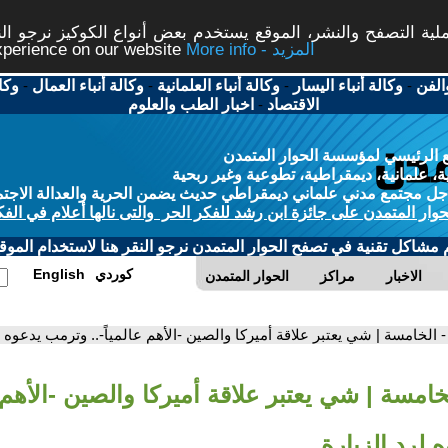
ة التصفح والنشر، الموقع يستخدم بعض أنواع الكوكيز نرجو النق
More info - المزيد
experience on our website
الفن
-
وكالة أنباء اليسار
-
وكالة أنباء العلمانية
-
وكالة أنباء العمال
-
وكا
الاقتصاد
-
اخبار الطب والعلوم
 الرئيسي لمؤسسة الحوار المتمدن
، علمانية، ديمقراطية، تطوعية وغير ربحية
ل مجتمع مدني علماني ديمقراطي حديث يضمن الحرية والعدالة الاجتم
حوار المتمدن على جائزة ابن رشد للفكر الحر والتى نالها أعلام في الفك
م مشاكل تقنية في تصفح الحوار المتمدن نرجو النقر هنا لاستخدام الموقع
كوردي
English
الاخبار
مراكز
الحوار المتمدن
- الخامسة | شي يعتبر علاقة أميركا والصين -الأهم عالمياً-.. وترمب يدعوه ل
خامسة | شي يعتبر علاقة أميركا والصين -الأهم عا
لرد الزيارة