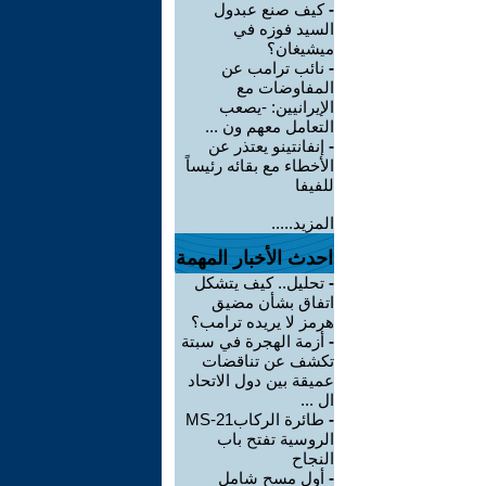
-
كيف صنع عبدول
السيد فوزه في
ميشيغان؟
-
نائب ترامب عن
المفاوضات مع
الإيرانيين: -يصعب
التعامل معهم ون ...
-
إنفانتينو يعتذر عن
الأخطاء مع بقائه رئيساً
للفيفا
المزيد.....
احدث الأخبار المهمة
-
تحليل.. كيف يتشكل
اتفاق بشأن مضيق
هرمز لا يريده ترامب؟
-
أزمة الهجرة في سبتة
تكشف عن تناقضات
عميقة بين دول الاتحاد
ال ...
-
طائرة الركابMS-21
الروسية تفتح باب
النجاح
-
أول مسح شامل