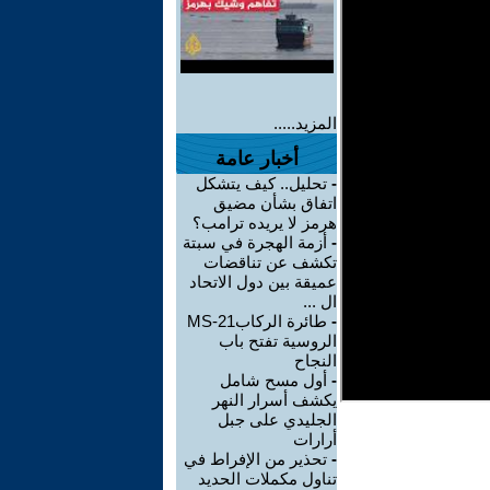
المزيد.....
أخبار عامة
-
تحليل.. كيف يتشكل
اتفاق بشأن مضيق
هرمز لا يريده ترامب؟
-
أزمة الهجرة في سبتة
تكشف عن تناقضات
عميقة بين دول الاتحاد
ال ...
-
طائرة الركابMS-21
الروسية تفتح باب
النجاح
-
أول مسح شامل
يكشف أسرار النهر
الجليدي على جبل
أرارات
-
تحذير من الإفراط في
تناول مكملات الحديد