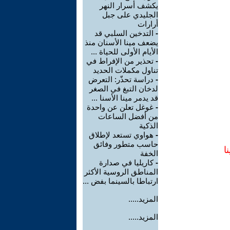
يكشف أسرار النهر
الجليدي على جبل
أرارات
-
التدخين السلبي قد
يضعف مينا الأسنان منذ
الأيام الأولى للحياة ...
-
تحذير من الإفراط في
تناول مكملات الحديد
-
دراسة تحذّر: التعرض
لدخان التبغ في الصغر
قد يدمر مينا الأسنا ...
-
غوغل تعلن عن واحدة
من أفضل الساعات
الذكية
-
هواوي تستعد لإطلاق
حاسب متطور وفائق
ا
الخفة
-
كاريليا في صدارة
المناطق الروسية الأكثر
ارتباطا بالسينما بفض ...
المزيد.....
المزيد.....