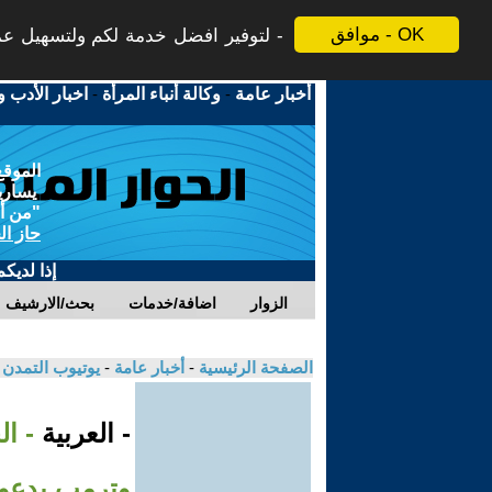
موافق - OK
لتوفير افضل خدمة لكم ولتسهيل عملي
أخبار عامة
-
وكالة أنباء المرأة
-
اخبار الأدب و
الموقع
يسارية
"من أج
حاز ال
إذا لديك
الزوار
اضافة/خدمات
بحث/الارشيف
الصفحة الرئيسية
-
أخبار عامة
-
يوتيوب التمدن
- العربية
- ال
وترمب يدعوه 