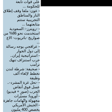
على قوات تابعة
للحكومة ...
-
عون: ملفا وقف إطلاق
النار والمناطق
التجريبية ستتم
متابعتهما ...
-
-رويترز-: السعودية
استخدمت نحو 86% من
صواريخ -باتريوت- الاع
...
-
عراقجي يوجه رسالة
إلى دول الجوار
-
استراتيجية إيران..
حرب استنزاف تنهك
ترامب
-
صحيفة: شرطة لندن
تخطط لإلغاء ألف
وظيفة
-
-نحل غزة المشرد-..
عسل فوق أنقاض
الحرب (صور + فيديو)
-
أوروبا: مسيّرات
مجهولة واتّهامات جاهزة
-
الجيش الأمريكي
يخصص 400 مليون