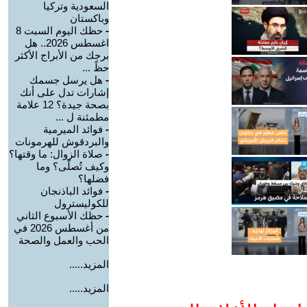
السعودية وتركيا
وباكستان
-
حظك اليوم السبت 8
اغسطس 2026.. هل
برجك من الأبراج الأكثر
حظً ...
-
هل يرسل جسمك
إشارات تدل على أنك
بصحة جيدة؟ 12 علامة
مطمئنة ل ...
-
فوائد الميرمية
والبردقوش للهرمونات
-
صلاة الزوال: ما وقتها؟
وكيف تُصلّى؟ وما
فضلها؟
-
فوائد الباذنجان
للكوليسترول
-
حظك الأسبوع الثاني
من أغسطس 2026 في
الحب والعمل والصحة
المزيد.....
المزيد.....