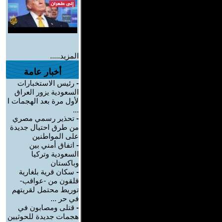
المزيد.....
أخبار عامة
-
رئيس الاستخبارات
السعودية يزور العراق
لأول مرة بعد الهجمات ا
...
-
تحذير رسمي مصري
من طرق احتيال جديدة
على المواطنين
-
اتفاق أمني بين
السعودية وتركيا
وباكستان
-
سكان قرية بلغارية
قلقون من -عواقب-
توريط محتمل لقريتهم
في حر ...
-
قتلى ومصابون في
هجمات جديدة للحوثيين