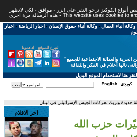
 أنواع الكوكيز نرجو النقر على الزر - موافق - لكي لاتظهر
This website uses cookies to ensure you ge
وكالة أنباء العمال
-
وكالة أنباء حقوق الإنسان
-
اخبار الرياضة
-
اخبار
لوم
التبرع للموقع - ادعمونا
حرية والعدالة الاجتماعية للجميع
"
تى نالها أعلام في الفكر والثقافة
قر هنا لاستخدام الموقع البديل
كوردي
English
ة جديدة وتربك تحركات الجيش الإسرائيلي في لبنان
اخر الافلام
ّرات حزب الله