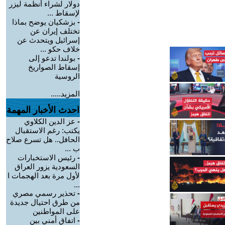
دولار لشراء أنظمة ليزر
لإسقاط ...
-
بزشكيان يوضح بماذا
تختلف إيران عن
إسرائيل ويتحدث عن
خلاف حكو ...
-
بولندا تدعو إلى
إسقاط الصواريخ
الروسية
المزيد.....
احدث الأخبار المهمة
-
عز الدين الكلاوي
يكتب: رغم الاستقبال
الحافل.. هل تسرع صلاح
ب ...
-
رئيس الاستخبارات
السعودية يزور العراق
لأول مرة بعد الهجمات ا
...
-
تحذير رسمي مصري
من طرق احتيال جديدة
على المواطنين
-
اتفاق أمني بين