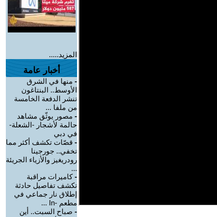
المزيد.....
أخبار عامة
-
منها في الشرق
الأوسط.. البنتاغون
تنشر الدفعة الخامسة
من ملفا ...
-
مصور يوثّق مشاهد
حالمة لأشجار -الشعلة-
في دبي
-
قصّات تكشف أكثر مما
تخفي.. جورجينا
رودريغيز والأزياء الجريئة
...
-
كاميرات مراقبة
تكشف تفاصيل حادثة
إطلاق نار جماعي في
مطعم -In ...
-
صباح السبت.. أين