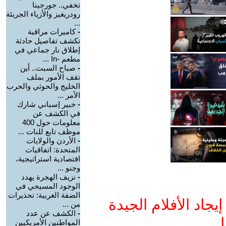
تخفي.. جورجينا
رودريغيز والأزياء الجريئة
...
-
كاميرات مراقبة
تكشف تفاصيل حادثة
إطلاق نار جماعي في
مطعم -In ...
-
صباح السبت.. أين
تقف الأمور بملف
الخليج والحوثي والحرب
الأمر ...
-
خبير إسباني شارك
في الكشف عن
معلومات حول 400
موظف تابع للنات ...
-
الأردن والولايات
المتحدة: اتفاقيات
اقتصادية استراتيجية،
وجنو ...
-
نزيف الهجرة يهدد
الوجود المسيحي في
الضفة الغربية: تحذيرات
جاد الأفلام الجيدة
من ...
-
الكشف عن عدد
ا
المواطنين الأمريكيين