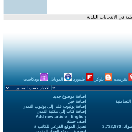
ة في الانتخابات البلدية
بنترست
بلوكر
فليبورد
الموبايل
بودكاست
اضافة موضوع جديد
التضامنية
اضافة خبر
إضافة يوتيوب-فلم إلى يوتيوب التمدن
إضافة كتاب إلى مكتبة التمدن
Add new article - English
أضف حملة
3,732,97
تعديل الموقع الفرعي للكاتب-ة
ابحث في موقع الحوار المتمدن