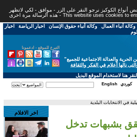
 أنواع الكوكيز نرجو النقر على الزر - موافق - لكي لاتظهر
This website uses cookies to ensure you ge
وكالة أنباء العمال
-
وكالة أنباء حقوق الإنسان
-
اخبار الرياضة
-
اخبار
لوم
التبرع للموقع - ادعمونا
حرية والعدالة الاجتماعية للجميع
"
تى نالها أعلام في الفكر والثقافة
قر هنا لاستخدام الموقع البديل
كوردي
English
ة في الانتخابات البلدية
اخر الافلام
حقق بشبهات تدخل