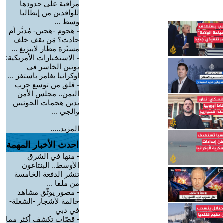
مراقبة على حدودها
للوافدين من إيطاليا
وسط ...
-
هجوم -هجين- مُدبَّر أم
حادث؟ مَن يقف خلف
مسيّرة مطار لايبزيغ ...
-
الاستخبارات الأمريكية:
بوتين الخاسر في
أوكرانيا يغامر باستفز ...
-
قلق من توسع حرب
اليمن.. مجلس الأمن
يدين هجمات الحوثيين
والجي ...
المزيد.....
احدث الأخبار المهمة
-
منها في الشرق
الأوسط.. البنتاغون
تنشر الدفعة الخامسة
من ملفا ...
-
مصور يوثّق مشاهد
حالمة لأشجار -الشعلة-
في دبي
-
قصّات تكشف أكثر مما