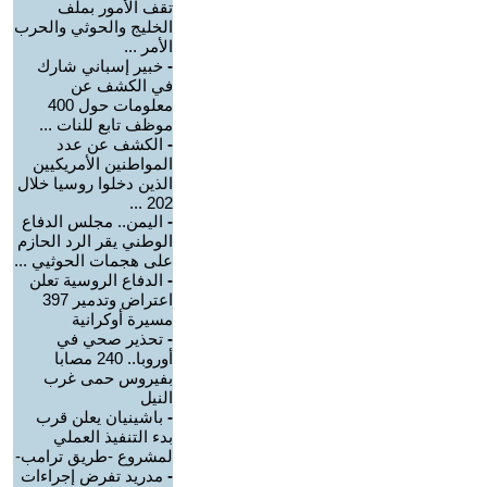
تقف الأمور بملف
الخليج والحوثي والحرب
الأمر ...
-
خبير إسباني شارك
في الكشف عن
معلومات حول 400
موظف تابع للنات ...
-
الكشف عن عدد
المواطنين الأمريكيين
الذين دخلوا روسيا خلال
202 ...
-
اليمن.. مجلس الدفاع
الوطني يقر الرد الحازم
على هجمات الحوثيي ...
-
الدفاع الروسية تعلن
اعتراض وتدمير 397
مسيرة أوكرانية
-
تحذير صحي في
أوروبا.. 240 مصابا
بفيروس حمى غرب
النيل
-
باشينيان يعلن قرب
بدء التنفيذ العملي
لمشروع -طريق ترامب-
-
مدريد تفرض إجراءات