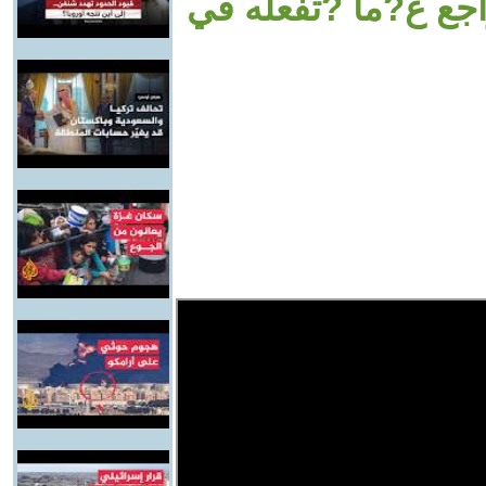
راجع ع?ما ?تفعله في