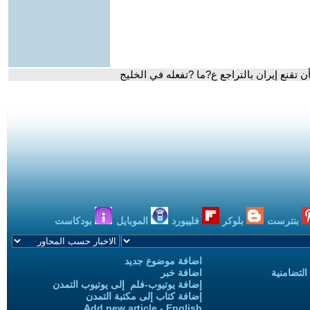
 تقنع إيران بالتراجع ع?ما ?تفعله في الخليج
بنترست
بلوكر
فليبورد
الموبايل
بودكاست
اضافة موضوع جديد
التضامنية
اضافة خبر
إضافة يوتيوب-فلم إلى يوتيوب التمدن
إضافة كتاب إلى مكتبة التمدن
Add new article - English