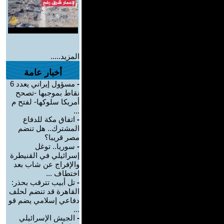
المزيد.....
أخبار عامة
-
مسؤول إيراني يعدد 6
نقاط بموجبها -تصحح
أمريكا سلوكها- لفتح م
...
-
اتفاق مكة للدفاع
المشترك.. هل تنضم
مصر قريبا؟
-
سوريا.. توغل
إسرائيلي في القنيطرة
والإفراج عن شاب بعد
اختطاف ...
-
تل أبيب تترقب بحذر:
القاهرة قد تنضم لحلف
دفاعي إسلامي يضم قو
...
-
الجيش الإسرائيلي