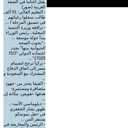
يقتل أغناما في الضفة
الغربية (صور)
-
التعليم العالي: 91 ألف
طالب سجلوا رغباتهم
في تنسيق المرحلة ا ...
-
ترافقه وزيرة التنمية
المحلية.. رئيس الوزراء
يبدأ جولة موسعة ...
-
“بحوث الصحة
الحيوانية ببنها” يجدد
اعتماده الدولي “ISO
17025” ...
-
تركيا ترجح انضمام
مصر إلى اتفاق الدفاع
المشترك مع السعودية و
...
-
الفيفا يحذر من -جهود
متضافرة ومستمرة-
هدفها -تقويض- مكانة إن
...
-
-دبلوماسي الأسد-..
ظهور بشار الجعفري
في حفل بموسكو
يستفز الس ...
-
الرئيس والمعارضة في