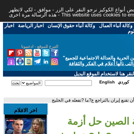
 أنواع الكوكيز نرجو النقر على الزر - موافق - لكي لاتظهر
This website uses cookies to ensure you ge
وكالة أنباء العمال
-
وكالة أنباء حقوق الإنسان
-
اخبار الرياضة
-
اخبار
لوم
التبرع للموقع - ادعمونا
حرية والعدالة الاجتماعية للجميع
"
تى نالها أعلام في الفكر والثقافة
قر هنا لاستخدام الموقع البديل
كوردي
English
 تقنع إيران بالتراجع ع?ما ?تفعله في الخليج
اخر الافلام
 الصين حل أزمة