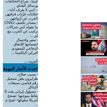
كينيا.. صراع التحالفات
ورسائل الشاي
-
-ابني لا يعرف أباه-..
حكايات غزّيات فرقتهن
الحرب عن أزواجهن ...
-
مصادر تكشف لـCNN
ما يقوله كبير جنرالات
ترامب عن الحرب مع
إير ...
-
مصر واحتمال
انضمامها للاتفاق
الدفاعي السعودي
التركي الباكستا ...
المزيد.....
احدث الأخبار المهمة
-
بسبب صلاح..
طرابزون يعلن تسجيل
رقم قياسي بمبيعات
التذاكر
-
مسؤول إيراني يعدد 6
نقاط بموجبها -تصحح
أمريكا سلوكها- لفتح م
...