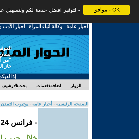
موافق - OK
لتوفير افضل خدمة لكم ولتسهيل عملي
أخبار عامة
-
وكالة أنباء المرأة
-
اخبار الأدب و
الموقع
يسارية
"من أج
حاز ال
إذا لديك
الزوار
اضافة/خدمات
بحث/الارشيف
الصفحة الرئيسية
-
أخبار عامة
-
يوتيوب التمدن
- فرانس 24
خلال حرب إير