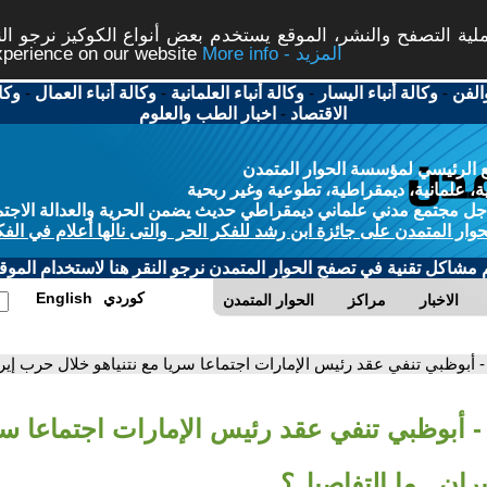
ة التصفح والنشر، الموقع يستخدم بعض أنواع الكوكيز نرجو النق
More info - المزيد
experience on our website
الفن
-
وكالة أنباء اليسار
-
وكالة أنباء العلمانية
-
وكالة أنباء العمال
-
وكا
الاقتصاد
-
اخبار الطب والعلوم
 الرئيسي لمؤسسة الحوار المتمدن
، علمانية، ديمقراطية، تطوعية وغير ربحية
ل مجتمع مدني علماني ديمقراطي حديث يضمن الحرية والعدالة الاجتم
حوار المتمدن على جائزة ابن رشد للفكر الحر والتى نالها أعلام في الفك
م مشاكل تقنية في تصفح الحوار المتمدن نرجو النقر هنا لاستخدام الموقع
كوردي
English
الاخبار
مراكز
الحوار المتمدن
- أبوظبي تنفي عقد رئيس الإمارات اجتماعا سريا مع نتنياهو خلال حرب إيرا
- أبوظبي تنفي عقد رئيس الإمارات اجتماعا سري
ان.. ما التفاصيل؟