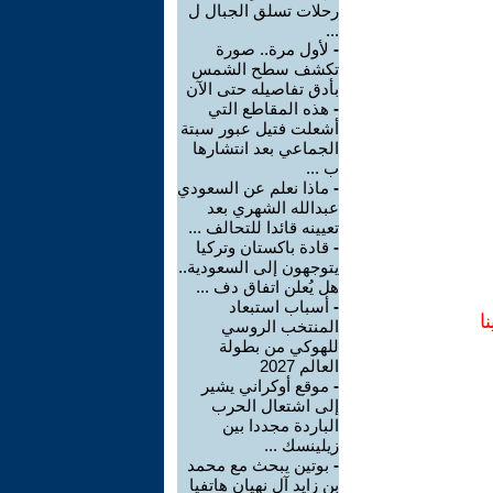
رحلات تسلق الجبال ل
...
-
لأول مرة.. صورة
تكشف سطح الشمس
بأدق تفاصيله حتى الآن
-
هذه المقاطع التي
أشعلت فتيل عبور سبتة
الجماعي بعد انتشارها
ب ...
-
ماذا نعلم عن السعودي
عبدالله الشهري بعد
تعيينه قائدا للتحالف ...
-
قادة باكستان وتركيا
يتوجهون إلى السعودية..
هل يُعلن اتفاق دف ...
-
أسباب استبعاد
ا
المنتخب الروسي
للهوكي من بطولة
العالم 2027
-
موقع أوكراني يشير
إلى اشتعال الحرب
الباردة مجددا بين
زيلينسك ...
-
بوتين يبحث مع محمد
بن زايد آل نهيان هاتفيا