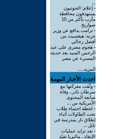
...
-
إعلام: الحوثيون
يستهدفون محافظة
مأرب بأكثر من 10
صواريخ
-
ترامب يدافع عن وزير
حربه: هيغسيث من
أفضل رجالي
-
هجوم مصري على عبد
الرحمن السيد بعد حديثه
المسيء عن مصر
المزيد.....
احدث الأخبار المهمة
-
وثّقت معركتها مع
سرطان نادر.. وفاة
صانعة المحتوى
الأمريكية س ...
-
لحظة احتماء طلاب
تحت الطاولات أثناء
إطلاق نار بمدرسة في
تايل ...
-
بعد تزايد عمليات
الإنقاذ.. ماليزيا تقيّد