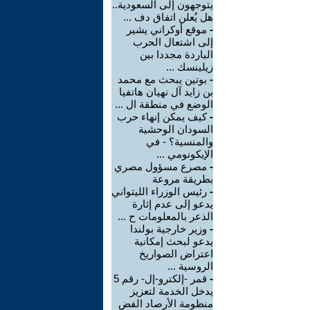
يتوجهون إلى السعودية..
هل يُعلن اتفاق دف ...
-
موقع أوكراني يشير
إلى اشتعال الحرب
الباردة مجددا بين
زيلينسك ...
-
بوتين يبحث مع محمد
بن زايد آل نهيان هاتفيا
الوضع في منطقة ال ...
-
كيف يمكن إنهاء حرب
السودان الوحشية
والمنسية؟ - في
الإيكونومي ...
-
مصرع مسؤول مصري
بطريقة مروعة
-
رئيس الوزراء الليتواني
يدعو إلى عدم إثارة
الذعر بالمعلومات ح ...
-
وزير خارجية بولندا
يدعو لبحث إمكانية
اعتراض الصواريخ
الروسية ...
-
قمر -إلكترو-إل- رقم 5
يدخل الخدمة لتعزيز
منظومة الأرصاد الفض