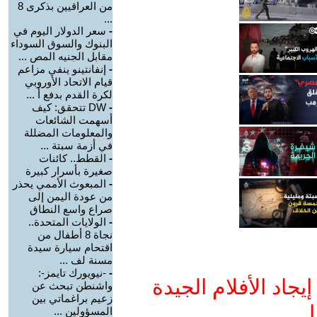
من العراقيين بذكرى 8
...
-
سعر الدولار اليوم في
البنوك والسوق السوداء
مقابل الجنيه المص ...
-
إنفانتينو ينفي مزاعم
قيام الاتحاد الأوروبي
لكرة القدم بدفع أ ...
-
DW تتحقق: كيف
أسهمت الشائعات
والمعلومات المضللة
في أزمة سبتة ...
-
القطط.. كائنات
صغيرة بأسرار كبيرة
-
المبعوث الأممي يحذر
من عودة اليمن إلى
صراع واسع النطاق
-
الولايات المتحدة..
نجاة 8 أطفال من
اقتحام سيارة سيدة
مسنة لف ...
-
-نيويورك تايمز-:
جاد الأفلام الجيدة
واشنطن تبحث عن
زعيم براغماتي بين
ا
المسؤولين ...