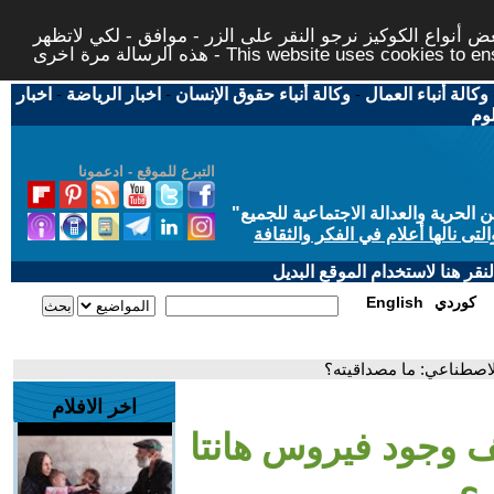
 أنواع الكوكيز نرجو النقر على الزر - موافق - لكي لاتظهر
This website uses cookies to ensure you ge
وكالة أنباء العمال
-
وكالة أنباء حقوق الإنسان
-
اخبار الرياضة
-
اخبار
لوم
التبرع للموقع - ادعمونا
حرية والعدالة الاجتماعية للجميع
"
تى نالها أعلام في الفكر والثقافة
قر هنا لاستخدام الموقع البديل
كوردي
English
لاصطناعي: ما مصداقيته؟
اخر الافلام
 وجود فيروس هانتا