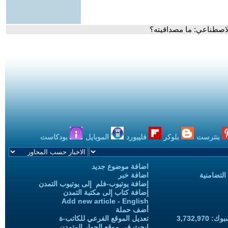
لاصطناعي: ما مصداقيته؟
بنترست
بلوكر
فليبورد
الموبايل
بودكاست
اضافة موضوع جديد
التضامنية
اضافة خبر
إضافة يوتيوب-فلم إلى يوتيوب التمدن
إضافة كتاب إلى مكتبة التمدن
Add new article - English
أضف حملة
3,732,97
تعديل الموقع الفرعي للكاتب-ة
ابحث في موقع الحوار المتمدن