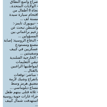
صراع واسع النطاق
-
الولايات المتحدة..
نجاة 8 أطفال من
اقتحام سيارة سيدة
مسنة لف ...
-
-نيويورك تايمز-:
واشنطن تبحث عن
زعيم براغماتي بين
المسؤولين ...
-
الدفاع الروسية: إصابة
مصنع ومستودع
عسكريين في كييف
وسفينتين ...
-
الخارجية الفنلندية
تبقي التعليمات
لمواطنيها الراغبين
بالقتال ...
-
مباشر: توقعات
بانفراج وشيك لأزمة
مضيق هرمز وسط
مساع دبلوماسي ...
-
ثلاثة قتلى بينهم طفل
جراء غارات جوية روسية
استهدفت شمال كييف
...