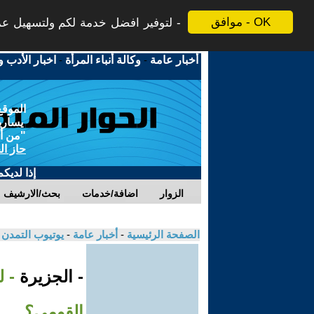
موافق - OK
لتوفير افضل خدمة لكم ولتسهيل عملي
أخبار عامة
-
وكالة أنباء المرأة
-
اخبار الأدب و
الموقع
يسارية
"من أج
حاز ال
إذا لديك
الزوار
اضافة/خدمات
بحث/الارشيف
الصفحة الرئيسية
-
أخبار عامة
-
يوتيوب التمدن
- الجزيرة
- 
القومي؟