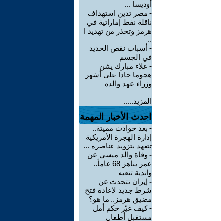
أوديسا ...
-
مصر تدين استهداف
ناقلة نفط إماراتية في
هرمز وتحذر من تهديد ا
...
-
أسباب نقص الحديد
في الجسم
-
علاء مبارك يشن
هجوما حادا على أشهر
وزراء عهد والده
المزيد.....
احدث الأخبار المهمة
-
بعد حوادث مميتة..
إدارة الهجرة الأمريكية
تتعهد بتزويد عناصره ...
-
وفاة والد ميسي عن
عمر يناهز 68 عاماً..
وأندية تنعيه
-
إيران تتحدث عن
شرط جديد لإعادة فتح
مضيق هرمز.. ما هو؟
-
كيف غيّر حكم أمل
مستقبل أطفال