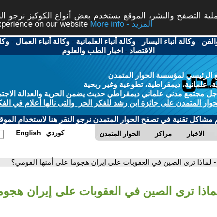
ة التصفح والنشر، الموقع يستخدم بعض أنواع الكوكيز نرجو النق
More info - المزيد
experience on our website
الفن
-
وكالة أنباء اليسار
-
وكالة أنباء العلمانية
-
وكالة أنباء العمال
-
وكا
الاقتصاد
-
اخبار الطب والعلوم
 الرئيسي لمؤسسة الحوار المتمدن
، علمانية، ديمقراطية، تطوعية وغير ربحية
ل مجتمع مدني علماني ديمقراطي حديث يضمن الحرية والعدالة الاجتم
حوار المتمدن على جائزة ابن رشد للفكر الحر والتى نالها أعلام في الفك
م مشاكل تقنية في تصفح الحوار المتمدن نرجو النقر هنا لاستخدام الموقع
كوردي
English
الاخبار
مراكز
الحوار المتمدن
- لماذا ترى الصين في العقوبات على إيران هجوما على أمنها القومي؟
لماذا ترى الصين في العقوبات على إيران هجوما