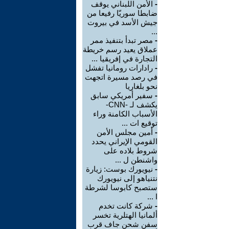
-
الأمن اللبناني يوقف
ضابطا سوريّا رفيعا من
جيش الأسد في بيروت
...
-
مصر تبدأ بتنفيذ ممر
عملاق يعيد رسم خريطة
التجارة في إفريقيا ...
-
رادارات رومانيا تفشل
في رصد مسيرة اتجهت
نحو بلغاريا
-
سفير أمريكي سابق
يكشف لـ -CNN-
الأسباب الكامنة وراء
توقيع ات ...
-
أمين مجلس الأمن
القومي الإيراني يحدد
شروط بلاده على
واشنطن ل ...
-
نيويورك بوست: زيارة
نتنياهو إلى نيويورك
ستصبح كابوسا لشرطة
ا ...
-
شركة كانت تخدم
ألمانيا الهتلرية تخسر
سفن شحن جاف قرب