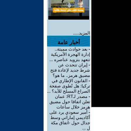
المزيد.....
أخبار عامة
-
بعد حوادث مميتة..
إدارة الهجرة الأمريكية
تتعهد بتزويد عناصره ...
-
إيران تتحدث عن
شرط جديد لإعادة فتح
مضيق هرمز.. ما هو؟
-
القانون الإطاري في
تركيا: هل تُطوى صفحة
الصراع المسلح للأبد؟ ...
-
مصدر لـRT: عمان
تعلن اتفاقا حول مضيق
هرمز خلال ساعات
-
أمير سعودي يرد على
أكاديمي إماراتي وسط
جدال حول -اتفاق مكة
ل ...