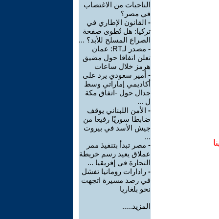
الناجيات من الاغتصاب
في مصر؟
-
القانون الإطاري في
تركيا: هل تُطوى صفحة
الصراع المسلح للأبد؟ ...
-
مصدر لـRT: عمان
تعلن اتفاقا حول مضيق
هرمز خلال ساعات
-
أمير سعودي يرد على
أكاديمي إماراتي وسط
جدال حول -اتفاق مكة
ل ...
-
الأمن اللبناني يوقف
ضابطا سوريّا رفيعا من
جيش الأسد في بيروت
...
ا
-
مصر تبدأ بتنفيذ ممر
عملاق يعيد رسم خريطة
التجارة في إفريقيا ...
-
رادارات رومانيا تفشل
في رصد مسيرة اتجهت
نحو بلغاريا
المزيد.....