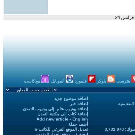
رانس 24
بنترست
بلوكر
فليبورد
الموبايل
بودكاست
اضافة موضوع جديد
التضامنية
اضافة خبر
إضافة يوتيوب-فلم إلى يوتيوب التمدن
إضافة كتاب إلى مكتبة التمدن
Add new article - English
أضف حملة
3,732,97
تعديل الموقع الفرعي للكاتب-ة
ابحث في موقع الحوار المتمدن