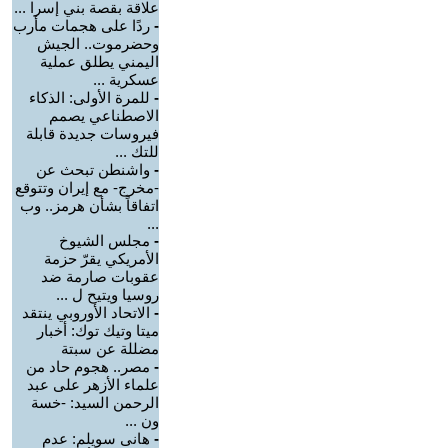
علاقة بقصة بني إسرا ...
-
ردًا على هجمات مأرب
وحضرموت.. الجيش
اليمني يطلق عملية
عسكرية ...
-
للمرة الأولى: الذكاء
الاصطناعي يصمم
فيروسات جديدة قابلة
للتك ...
-
واشنطن تبحث عن
-مخرج- مع إيران وتتوقع
اتفاقاً بشأن هرمز.. وب
...
-
مجلس الشيوخ
الأمريكي يقرّ حزمة
عقوبات صارمة ضد
روسيا ويتيح ل ...
-
الاتحاد الأوروبي ينتقد
ميتا وتيك توك: أخبار
مضللة عن سبتة
-
مصر.. هجوم حاد من
علماء الأزهر على عبد
الرحمن السيد: -خسة
ون ...
-
هانى سويلم: عدم