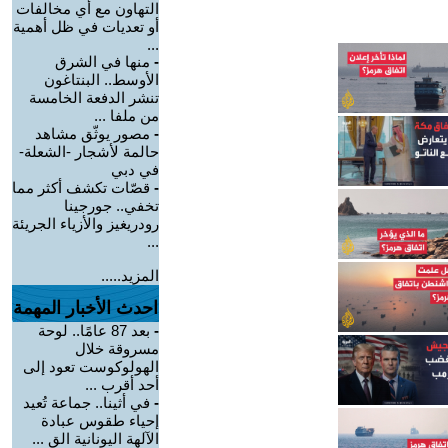
التهاون مع أي مخالفات
أو تعديات في ظل أهمية
...
-
منها في الشرق
الأوسط.. البنتاغون
تنشر الدفعة الخامسة
من ملفا ...
-
مصور يوثّق مشاهد
حالمة لأشجار -الشعلة-
في دبي
-
قصّات تكشف أكثر مما
تخفي.. جورجينا
رودريغيز والأزياء الجريئة
...
المزيد.....
احدث الأخبار المهمة
-
بعد 87 عامًا.. لوحة
مسروقة خلال
الهولوكوست تعود إلى
أحد أقرب ...
-
في أثينا.. جماعة تُعيد
إحياء طقوس عبادة
الآلهة اليونانية الق ...