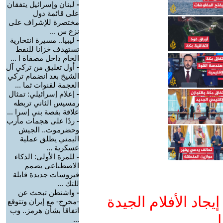
-
لبنان وإسرائيل يتفقان
على قائمة دول
مختصرة للإشراف على
نزع س ...
-
ليبيا.. مسيرة انتحارية
تستهدف خزانا للنفط
الخام داخل مصفاة ا ...
-
أول تعليق من تركي آل
الشيخ بعد انضمام تركي
العجمة لقنوات ثما ...
-
إعلام إسرائيلي: تمثال
رمسيس الثاني تربطه
علاقة بقصة بني إسرا ...
-
ردًا على هجمات مأرب
وحضرموت.. الجيش
اليمني يطلق عملية
عسكرية ...
-
للمرة الأولى: الذكاء
الاصطناعي يصمم
فيروسات جديدة قابلة
للتك ...
-
واشنطن تبحث عن
جاد الأفلام الجيدة
-مخرج- مع إيران وتتوقع
اتفاقاً بشأن هرمز.. وب
ا
...