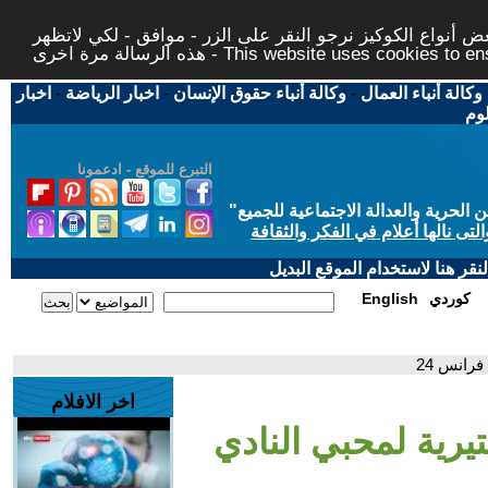
 أنواع الكوكيز نرجو النقر على الزر - موافق - لكي لاتظهر
This website uses cookies to ensure you ge
وكالة أنباء العمال
-
وكالة أنباء حقوق الإنسان
-
اخبار الرياضة
-
اخبار
لوم
التبرع للموقع - ادعمونا
حرية والعدالة الاجتماعية للجميع
"
تى نالها أعلام في الفكر والثقافة
قر هنا لاستخدام الموقع البديل
كوردي
English
رانس 24
اخر الافلام
يرية لمحبي النادي