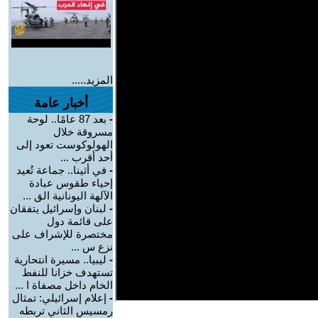
المزيد.....
أخبار عامة
-
بعد 87 عامًا.. لوحة
مسروقة خلال
الهولوكوست تعود إلى
أحد أقرب ...
-
في أثينا.. جماعة تُعيد
إحياء طقوس عبادة
الآلهة اليونانية الق ...
-
لبنان وإسرائيل يتفقان
على قائمة دول
مختصرة للإشراف على
نزع س ...
-
ليبيا.. مسيرة انتحارية
تستهدف خزانا للنفط
الخام داخل مصفاة ا ...
-
إعلام إسرائيلي: تمثال
رمسيس الثاني تربطه