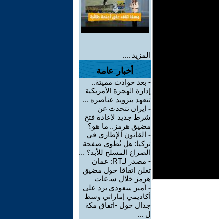
المزيد.....
أخبار عامة
-
بعد حوادث مميتة..
إدارة الهجرة الأمريكية
تتعهد بتزويد عناصره ...
-
إيران تتحدث عن
شرط جديد لإعادة فتح
مضيق هرمز.. ما هو؟
-
القانون الإطاري في
تركيا: هل تُطوى صفحة
الصراع المسلح للأبد؟ ...
-
مصدر لـRT: عمان
تعلن اتفاقا حول مضيق
هرمز خلال ساعات
-
أمير سعودي يرد على
أكاديمي إماراتي وسط
جدال حول -اتفاق مكة
ل ...