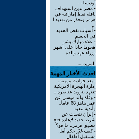
أوديسا ...
-
مصر تدين استهداف
ناقلة نفط إماراتية في
هرمز وتحذر من تهديد ا
...
-
أسباب نقص الحديد
في الجسم
-
علاء مبارك يشن
هجوما حادا على أشهر
وزراء عهد والده
المزيد.....
احدث الأخبار المهمة
-
بعد حوادث مميتة..
إدارة الهجرة الأمريكية
تتعهد بتزويد عناصره ...
-
وفاة والد ميسي عن
عمر يناهز 68 عاماً..
وأندية تنعيه
-
إيران تتحدث عن
شرط جديد لإعادة فتح
مضيق هرمز.. ما هو؟
-
كيف غيّر حكم أمل
مستقبل أطفال