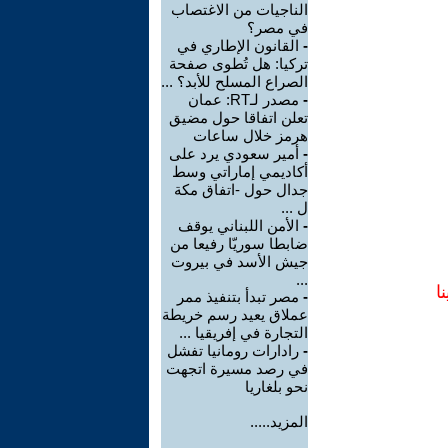
الناجيات من الاغتصاب
في مصر؟
-
القانون الإطاري في
تركيا: هل تُطوى صفحة
الصراع المسلح للأبد؟ ...
-
مصدر لـRT: عمان
تعلن اتفاقا حول مضيق
هرمز خلال ساعات
-
أمير سعودي يرد على
أكاديمي إماراتي وسط
جدال حول -اتفاق مكة
ل ...
-
الأمن اللبناني يوقف
ضابطا سوريّا رفيعا من
جيش الأسد في بيروت
...
ا
-
مصر تبدأ بتنفيذ ممر
عملاق يعيد رسم خريطة
التجارة في إفريقيا ...
-
رادارات رومانيا تفشل
في رصد مسيرة اتجهت
نحو بلغاريا
المزيد.....