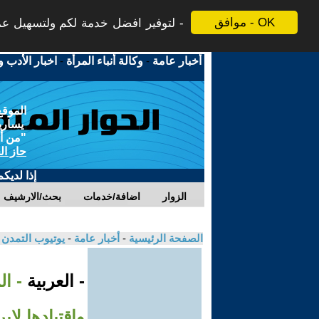
موافق - OK
لتوفير افضل خدمة لكم ولتسهيل عملي
أخبار عامة
-
وكالة أنباء المرأة
-
اخبار الأدب و
الموقع
يسارية
"من أج
حاز ال
إذا لديك
الزوار
اضافة/خدمات
بحث/الارشيف
الصفحة الرئيسية
-
أخبار عامة
-
يوتيوب التمدن
- العربية
- ال
واقتيادها لإي