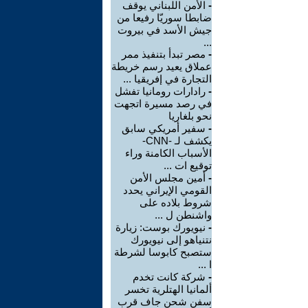
-
الأمن اللبناني يوقف
ضابطا سوريّا رفيعا من
جيش الأسد في بيروت
...
-
مصر تبدأ بتنفيذ ممر
عملاق يعيد رسم خريطة
التجارة في إفريقيا ...
-
رادارات رومانيا تفشل
في رصد مسيرة اتجهت
نحو بلغاريا
-
سفير أمريكي سابق
يكشف لـ -CNN-
الأسباب الكامنة وراء
توقيع ات ...
-
أمين مجلس الأمن
القومي الإيراني يحدد
شروط بلاده على
واشنطن ل ...
-
نيويورك بوست: زيارة
نتنياهو إلى نيويورك
ستصبح كابوسا لشرطة
ا ...
-
شركة كانت تخدم
ألمانيا الهتلرية تخسر
سفن شحن جاف قرب