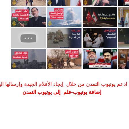
ادعم يوتيوب التمدن من خلال إيجاد الأفلام الجيدة وإرسالها الين
إضافة يوتيوب-فلم إلى يوتيوب التمدن