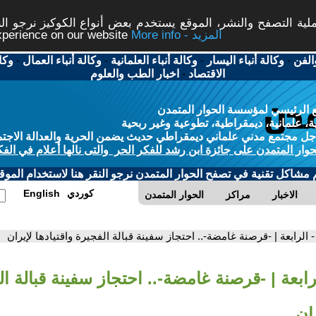
ة التصفح والنشر، الموقع يستخدم بعض أنواع الكوكيز نرجو النق
More info - المزيد
experience on our website
الفن
-
وكالة أنباء اليسار
-
وكالة أنباء العلمانية
-
وكالة أنباء العمال
-
وكا
الاقتصاد
-
اخبار الطب والعلوم
 الرئيسي لمؤسسة الحوار المتمدن
، علمانية، ديمقراطية، تطوعية وغير ربحية
ل مجتمع مدني علماني ديمقراطي حديث يضمن الحرية والعدالة الاجتم
حوار المتمدن على جائزة ابن رشد للفكر الحر والتى نالها أعلام في الفك
م مشاكل تقنية في تصفح الحوار المتمدن نرجو النقر هنا لاستخدام الموقع
كوردي
English
الاخبار
مراكز
الحوار المتمدن
- الرابعة | -قرصنة غامضة-.. احتجاز سفينة قبالة الفجيرة واقتيادها لإيران
رابعة | -قرصنة غامضة-.. احتجاز سفينة قبالة ا
ران