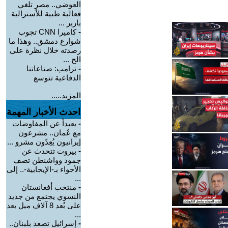
العوضي.. مصر تلغي
فعالية طبية للأسترالية
باربر ...
-
كاميرا CNN تجوب
شوارع دمشق.. وهذا ما
رصدته خلال نظرة على
الح ...
-
ترامب: صناعاتنا
الدفاعية تتوسع
المزيد.....
احدث الأخبار المهمة
-
بعيداً عن المفاوضات
مع عُمان.. مشرعون
إيرانيون يُعِدّون مشرو ...
-
بيروت تتحدث عن
جمود وواشنطن تصف
الأجواء بـ-الإيجابية-.. إلى
...
-
منتخب أفغانستان
النسوي يجتمع من جديد
على بُعد 8 آلاف ميل بعد
...
-
إسرائيل تصعد بلبنان..