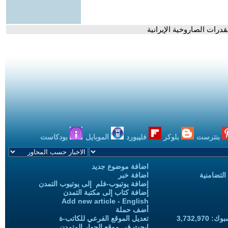
قدرات الصاروخية الإيرانية
بنترست
بلوكر
فليبورد
الموبايل
بودكاست
اضافة موضوع جديد
التضامنية
اضافة خبر
إضافة يوتيوب-فلم إلى يوتيوب التمدن
إضافة كتاب إلى مكتبة التمدن
Add new article - English
أضف حملة
3,732,97
تعديل الموقع الفرعي للكاتب-ة
ابحث في موقع الحوار المتمدن