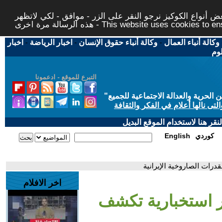
 أنواع الكوكيز نرجو النقر على الزر - موافق - لكي لاتظهر
This website uses cookies to ensure you ge
وكالة أنباء العمال
-
وكالة أنباء حقوق الإنسان
-
اخبار الرياضة
-
اخبار
لوم
التبرع للموقع - ادعمونا
حرية والعدالة الاجتماعية للجميع
"
تى نالها أعلام في الفكر والثقافة
قر هنا لاستخدام الموقع البديل
كوردي
English
قدرات الصاروخية الإيرانية
اخر الافلام
ير استخبارية تكشف