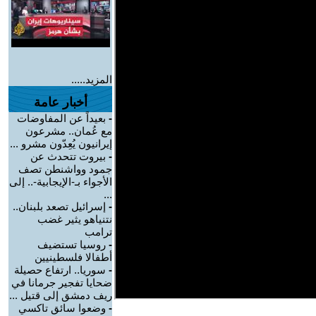
المزيد.....
أخبار عامة
-
بعيداً عن المفاوضات
مع عُمان.. مشرعون
إيرانيون يُعِدّون مشرو ...
-
بيروت تتحدث عن
جمود وواشنطن تصف
الأجواء بـ-الإيجابية-.. إلى
...
-
إسرائيل تصعد بلبنان..
نتنياهو يثير غضب
ترامب
-
روسيا تستضيف
أطفالا فلسطينيين
-
سوريا.. ارتفاع حصيلة
ضحايا تفجير جرمانا في
ريف دمشق إلى قتيل ...
-
وضعوا سائق تاكسي