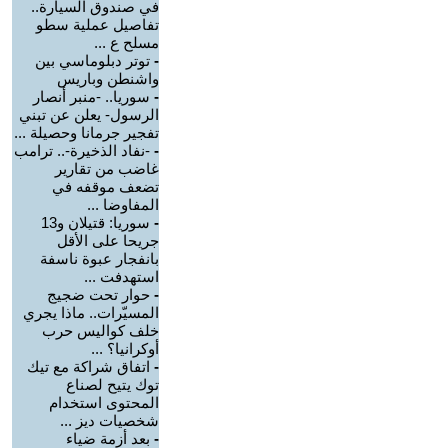
في صندوق السيارة..
تفاصيل عملية سطو
مسلح ع ...
-
توتر دبلوماسي بين
واشنطن وباريس
-
سوريا.. -منبر أنصار
الرسول- يعلن عن تبني
تفجير جرمانا وحصيلة ...
-
-نفاد الذخيرة-.. ترامب
غاضب من تقارير
تضعف موقفه في
المفاوضا ...
-
سوريا: قتيلان و13
جريحا على الأقل
بانفجار عبوة ناسفة
استهدفت ...
-
حوار تحت ضجيج
المسيّرات.. ماذا يجري
خلف كواليس حرب
أوكرانيا؟ ...
-
اتفاق شراكة مع تيك
توك يتيح لصناع
المحتوى استخدام
شخصيات ديز ...
-
بعد أزمة ضياء