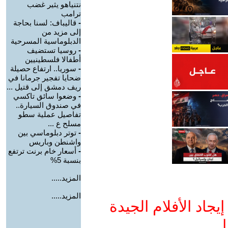
نتنياهو يثير غضب
ترامب
-
قاليباف: لسنا بحاجة
إلى مزيد من
الدبلوماسية المسرحية
-
روسيا تستضيف
أطفالا فلسطينيين
-
سوريا.. ارتفاع حصيلة
ضحايا تفجير جرمانا في
ريف دمشق إلى قتيل ...
-
وضعوا سائق تاكسي
في صندوق السيارة..
تفاصيل عملية سطو
مسلح ع ...
-
توتر دبلوماسي بين
واشنطن وباريس
-
أسعار خام برنت ترتفع
بنسبة 5%
المزيد.....
المزيد.....
جاد الأفلام الجيدة
ا