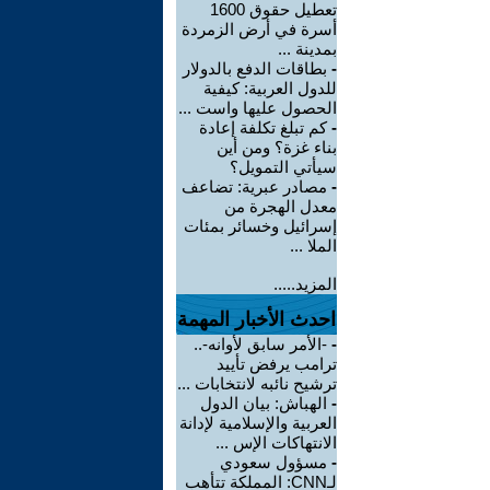
تعطيل حقوق 1600
أسرة في أرض الزمردة
بمدينة ...
-
بطاقات الدفع بالدولار
للدول العربية: كيفية
الحصول عليها واست ...
-
كم تبلغ تكلفة إعادة
بناء غزة؟ ومن أين
سيأتي التمويل؟
-
مصادر عبرية: تضاعف
معدل الهجرة من
إسرائيل وخسائر بمئات
الملا ...
المزيد.....
احدث الأخبار المهمة
-
-الأمر سابق لأوانه-..
ترامب يرفض تأييد
ترشيح نائبه لانتخابات ...
-
الهباش: بيان الدول
العربية والإسلامية لإدانة
الانتهاكات الإس ...
-
مسؤول سعودي
لـCNN: المملكة تتأهب