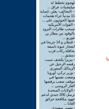
لهجوم تخطط له
ميليشيات عراق ...
-
-التحالف- يعلن -إصابة
11 مدنياً جراء هجمات
شنها الحوثيون على ...
-
القوات الأمريكية
تسحب طائرات التزود
بالوقود من مطار بن
غوريو ...
-
قتيلان و 14 جريحا في
انفجار عبوة ناسفة
بحافلة ركاب قرب
دمشق ...
ا
-
بيزيرا يكشف سبب
رفضه الرحيل عن
الزمالك المصري
-
وزير تركي: أوروبا
وضعت نفسها في
موقف صعب برفضها
الغاز الروسي ...
-
الولايات المتحدة
ترسل 200 جندي لدعم
جهود مكافحة حرائق
الغابا ...
-
مصدر سعودي