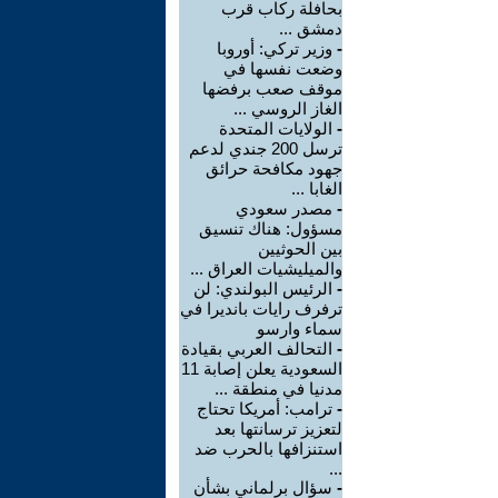
بحافلة ركاب قرب
دمشق ...
-
وزير تركي: أوروبا
وضعت نفسها في
موقف صعب برفضها
الغاز الروسي ...
-
الولايات المتحدة
ترسل 200 جندي لدعم
جهود مكافحة حرائق
الغابا ...
-
مصدر سعودي
مسؤول: هناك تنسيق
بين الحوثيين
والميليشيات العراق ...
-
الرئيس البولندي: لن
ترفرف رايات بانديرا في
سماء وارسو
-
التحالف العربي بقيادة
السعودية يعلن إصابة 11
مدنيا في منطقة ...
-
ترامب: أمريكا تحتاج
لتعزيز ترسانتها بعد
استنزافها بالحرب ضد
...
-
سؤال برلماني بشأن