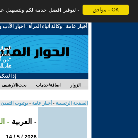
موافق - OK
لتوفير افضل خدمة لكم ولتسهيل عملي
أخبار عامة
-
وكالة أنباء المرأة
-
اخبار الأدب و
الموقع
يسارية
"من أج
حاز ال
إذا لديك
الزوار
اضافة/خدمات
بحث/الارشيف
الصفحة الرئيسية
-
أخبار عامة
-
يوتيوب التمدن
- العربية
- ا
2026 / 5 / 14