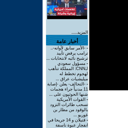
المزيد.....
أخبار عامة
-
-الأمر سابق لأوانه-..
ترامب يرفض تأييد
ترشيح نائبه لانتخابات ...
-
مسؤول سعودي
لـCNN: المملكة تتأهب
لهجوم تخطط له
ميليشيات عراق ...
-
-التحالف- يعلن -إصابة
11 مدنياً جراء هجمات
شنها الحوثيون على ...
-
القوات الأمريكية
تسحب طائرات التزود
بالوقود من مطار بن
غوريو ...
-
قتيلان و 14 جريحا في
انفجار عبوة ناسفة