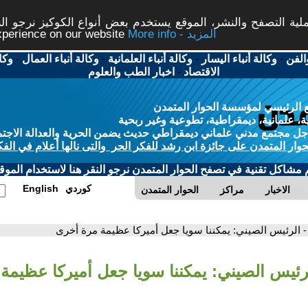
ة التصفح والنشر، الموقع يستخدم بعض أنواع الكوكيز نرجو النق
More info - المزيد
experience on our website
الفن
-
وكالة أنباء اليسار
-
وكالة أنباء العلمانية
-
وكالة أنباء العمال
-
وكا
الاقتصاد
-
اخبار الطب والعلوم
 الرئيسي لمؤسسة الحوار المتمدن
، علمانية، ديمقراطية، تطوعية وغير ربحية
ل مجتمع مدني علماني ديمقراطي حديث يضمن الحرية والعدالة الاجتم
حوار المتمدن على جائزة ابن رشد للفكر الحر والتى نالها أعلام في الفك
م مشاكل تقنية في تصفح الحوار المتمدن نرجو النقر هنا لاستخدام الموقع
كوردي
English
الاخبار
مراكز
الحوار المتمدن
- الرئيس الصيني: يمكننا سويا جعل أميركا عظيمة مرة أخرى
لرئيس الصيني: يمكننا سويا جعل أميركا عظيمة