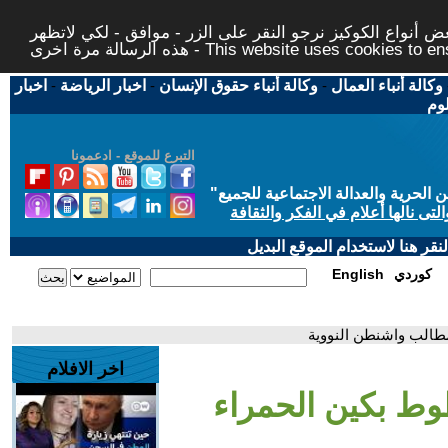
 أنواع الكوكيز نرجو النقر على الزر - موافق - لكي لاتظهر
This website uses cookies to ensure you ge
وكالة أنباء العمال
-
وكالة أنباء حقوق الإنسان
-
اخبار الرياضة
-
اخبار
لوم
التبرع للموقع - ادعمونا
حرية والعدالة الاجتماعية للجميع
"
تى نالها أعلام في الفكر والثقافة
قر هنا لاستخدام الموقع البديل
كوردي
English
مطالب واشنطن النووية
اخر الافلام
طوط بكين الحمراء