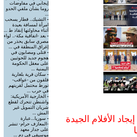
إيجابي في مفاوضات
روما بشأن ملفي الحدو
...
-
التشيك.. قطار يسحب
امرأة لمسافة بعيدة
أثناء محاولتها إنقاذ ط ...
-
بعد -اتفاقية مكة-.. لواء
مصري سابق يحذر من
إغراق المنطقة في ...
-
قتلى ومصابون في
هجوم جديد للحوثيين
على معقل الحكومة
اليمنية ...
-
سكان قرية بلغارية
قلقون من -عواقب-
تورط محتمل لقريتهم
في حرب ...
-
الخارجية الأمريكية:
واشنطن تتحرك لقطع
شريان التمويل غير
المش ...
جاد الأفلام الجيدة
-
سوريا...عبارة
-المعازف حرام- تنشر
ا
على جدار معهد
موسيقي في دم ...