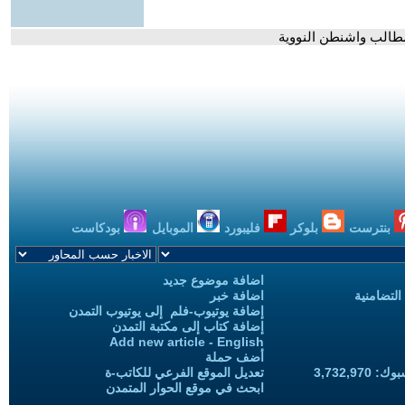
مطالب واشنطن النووية
بنترست
بلوكر
فليبورد
الموبايل
بودكاست
اضافة موضوع جديد
التضامنية
اضافة خبر
إضافة يوتيوب-فلم إلى يوتيوب التمدن
إضافة كتاب إلى مكتبة التمدن
Add new article - English
أضف حملة
3,732,97
تعديل الموقع الفرعي للكاتب-ة
ابحث في موقع الحوار المتمدن