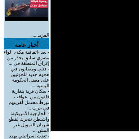
المزيد.....
أخبار عامة
-
بعد -اتفاقية مكة-.. لواء
مصري سابق يحذر من
إغراق المنطقة في ...
-
قتلى ومصابون في
هجوم جديد للحوثيين
على معقل الحكومة
اليمنية ...
-
سكان قرية بلغارية
قلقون من -عواقب-
تورط محتمل لقريتهم
في حرب ...
-
الخارجية الأمريكية:
واشنطن تتحرك لقطع
شريان التمويل غير
المش ...
-
تعنت إسرائيلي يهدد