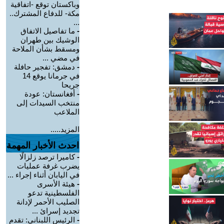
وباكستان توقع -اتفاقية
مكة- للدفاع المشترك..
...
-
ما تفاصيل الاتفاق
الوشيك بين طهران
ومسقط بشأن الملاحة
في مضي ...
-
دمشق: تفجير حافلة
في جرمانا يوقع 14
جريحا
-
أفغانستان: عودة
منتخب السيدات إلى
الملاعب
المزيد.....
احدث الأخبار المهمة
-
كاميرا ترصد زلزالًا
يضرب غرفة عمليات
في اليابان أثناء إجراء ...
-
هيئة الأسرى
الفلسطينية تدعو
الصليب الأحمر لإدانة
تجديد إسرائ ...
-
الرئيس اللبناني: تقدم