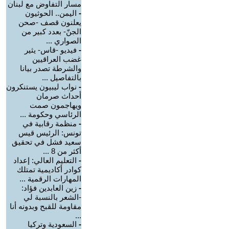
مسار التفاوض مع لبنان
-
اليمن.. الحوثيون
يعلنون قصف -صحن
الجنّ- بعدد كبير من
الصواري ...
-
فيديو -قاس- يثير
غضب العراقيين
والشرطة تصدر بيانا
بالتفاصيل ...
-
نواب ليبيون يستنكرون
أحداث صرمان
ويهاجمون صمت
الرئاسي وحكومة ...
-
منظمة رقابية في
تونس: الرئيس قيس
سعيد فشل في تحقيق
أكثر من 8 ...
-
التعليم العالي: إعداد
كوادر أكاديمية تمتلك
المهارات الرقمية ...
-
زين العابدين فؤاد:
-الشعر بالنسبة لي
مقاومة للقبح وبدونه أنا
...
-
السعودية وتركيا