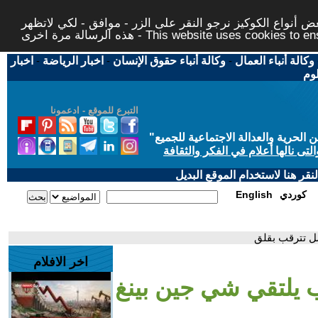
 أنواع الكوكيز نرجو النقر على الزر - موافق - لكي لاتظهر
This website uses cookies to ensure you ge
وكالة أنباء العمال
-
وكالة أنباء حقوق الإنسان
-
اخبار الرياضة
-
اخبار
لوم
التبرع للموقع - ادعمونا
حرية والعدالة الاجتماعية للجميع
"
تى نالها أعلام في الفكر والثقافة
قر هنا لاستخدام الموقع البديل
كوردي
English
سل تترقب بقلق
اخر الافلام
مب يلتقي شي جين بينغ