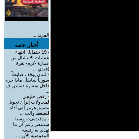
المزيد.....
أخبار عامة
-
19 جثمانا.. انتهاء
عمليات الانتشال من
عمارة -كرم- بغزة
(فيدي ...
-
لبنان يوقف ضابطاً
سورياً سابقاً.. ماذا جرى
داخل سفارة دمشق ف
...
-
رفض خليجي
لمحاولات إيران تحويل
مضيق هرمز إلى أداة
للضغط والت ...
-
مدفيديف: روسيا
ستنتصر رغم كل ما
تهذي به رئيسة
المفوضية الأور ...