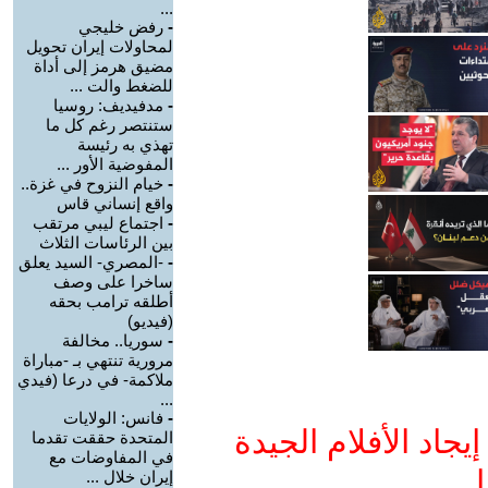
...
-
رفض خليجي
لمحاولات إيران تحويل
مضيق هرمز إلى أداة
للضغط والت ...
-
مدفيديف: روسيا
ستنتصر رغم كل ما
تهذي به رئيسة
المفوضية الأور ...
-
خيام النزوح في غزة..
واقع إنساني قاس
-
اجتماع ليبي مرتقب
بين الرئاسات الثلاث
-
-المصري- السيد يعلق
ساخرا على وصف
أطلقه ترامب بحقه
(فيديو)
-
سوريا.. مخالفة
مرورية تنتهي بـ -مباراة
ملاكمة- في درعا (فيدي
...
-
فانس: الولايات
جاد الأفلام الجيدة
المتحدة حققت تقدما
في المفاوضات مع
ا
إيران خلال ...