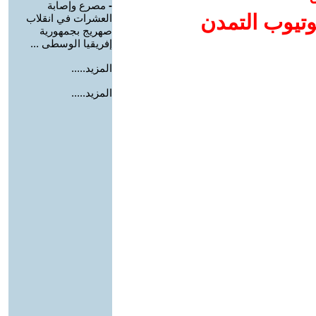
-
مصرع وإصابة
وتيوب التمدن
العشرات في انقلاب
صهريج بجمهورية
إفريقيا الوسطى ...
المزيد.....
المزيد.....