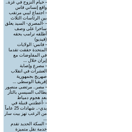
-
خيام النزوح في غزة..
واقع إنساني قاس
-
اجتماع ليبي مرتقب
بين الرئاسات الثلاث
-
-المصري- السيد يعلق
ساخرا على وصف
أطلقه ترامب بحقه
(فيديو)
-
فانس: الولايات
المتحدة حققت تقدما
في المفاوضات مع
إيران خلال ...
-
مصرع وإصابة
العشرات في انقلاب
صهريج بجمهورية
إفريقيا الوسطى ...
-
مصر.. مرتضى منصور
يطالب السيسي بالثأر
بعد هجوم دمياط
-
-أعطتني قنبلة في
يدي-.. شهادات 25 عاماً
من الرعب تهز بيت سار
...
-
السكة الحديد تقدم
خدمة نقل متميزة