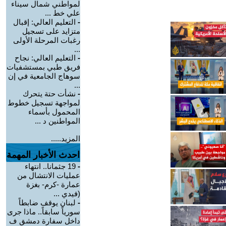
لمواطني شمال سيناء
علي خط ...
-
التعليم العالي: إقبال
متزايد على تسجيل
رغبات المرحلة الأولى
...
-
التعليم العالي: نجاح
فريق طبي بمستشفيات
سوهاج الجامعية في إن
...
-
نشأت حتة يتحرك
لمواجهة تسجيل خطوط
المحمول بأسماء
المواطنين د ...
المزيد.....
احدث الأخبار المهمة
-
19 جثمانا.. انتهاء
عمليات الانتشال من
عمارة -كرم- بغزة
(فيدي ...
-
لبنان يوقف ضابطاً
سورياً سابقاً.. ماذا جرى
داخل سفارة دمشق ف