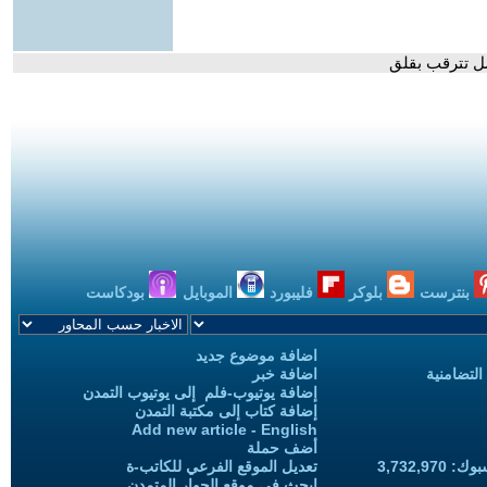
سل تترقب بقلق
بنترست
بلوكر
فليبورد
الموبايل
بودكاست
اضافة موضوع جديد
التضامنية
اضافة خبر
إضافة يوتيوب-فلم إلى يوتيوب التمدن
إضافة كتاب إلى مكتبة التمدن
Add new article - English
أضف حملة
3,732,97
تعديل الموقع الفرعي للكاتب-ة
ابحث في موقع الحوار المتمدن