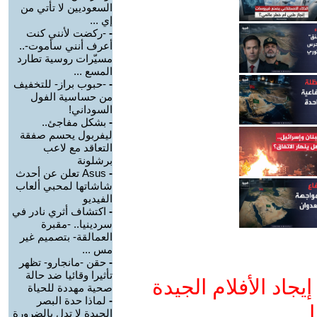
السعوديين لا تأتي من
إي ...
-
-ركضت لأنني كنت
أعرف أنني سأموت-..
مسيّرات روسية تطارد
المسع ...
-
-حبوب براز- للتخفيف
من حساسية الفول
السوداني!
-
بشكل مفاجئ..
ليفربول يحسم صفقة
التعاقد مع لاعب
برشلونة
-
Asus تعلن عن أحدث
شاشاتها لمحبي ألعاب
الفيديو
-
اكتشاف أثري نادر في
سردينيا.. -مقبرة
العمالقة- بتصميم غير
مس ...
-
حقن -مانجارو- تظهر
تأثيرا وقائيا ضد حالة
جاد الأفلام الجيدة
صحية مهددة للحياة
-
لماذا حدة البصر
ا
الجيدة لا تدل بالضرورة