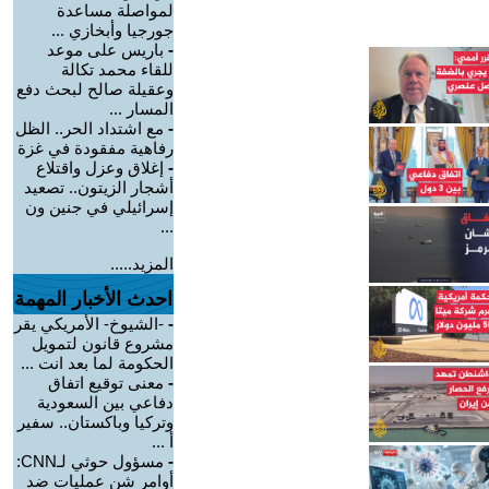
لمواصلة مساعدة
جورجيا وأبخازي ...
-
باريس على موعد
للقاء محمد تكالة
وعقيلة صالح لبحث دفع
المسار ...
-
مع اشتداد الحر.. الظل
رفاهية مفقودة في غزة
-
إغلاق وعزل واقتلاع
أشجار الزيتون.. تصعيد
إسرائيلي في جنين ون
...
المزيد.....
احدث الأخبار المهمة
-
-الشيوخ- الأمريكي يقر
مشروع قانون لتمويل
الحكومة لما بعد انت ...
-
معنى توقيع اتفاق
دفاعي بين السعودية
وتركيا وباكستان.. سفير
أ ...
-
مسؤول حوثي لـCNN:
أوامر شن عمليات ضد