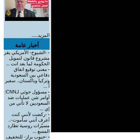
المزيد.....
أخبار عامة
-
-الشيوخ- الأمريكي يقر
مشروع قانون لتمويل
الحكومة لما بعد انت ...
-
معنى توقيع اتفاق
دفاعي بين السعودية
وتركيا وباكستان.. سفير
أ ...
-
مسؤول حوثي لـCNN:
أوامر شن عمليات ضد
السعوديين لا تأتي من
إي ...
-
-ركضت لأنني كنت
أعرف أنني سأموت-..
مسيّرات روسية تطارد
المسع ...
-
-حبوب براز- للتخفيف