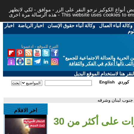
 أنواع الكوكيز نرجو النقر على الزر - موافق - لكي لاتظهر
This website uses cookies to ensure you ge
وكالة أنباء العمال
-
وكالة أنباء حقوق الإنسان
-
اخبار الرياضة
-
اخبار
لوم
التبرع للموقع - ادعمونا
حرية والعدالة الاجتماعية للجميع
"
تى نالها أعلام في الفكر والثقافة
قر هنا لاستخدام الموقع البديل
كوردي
English
اخر الافلام
- إسرائيل تشن غارات على أكثر من 30