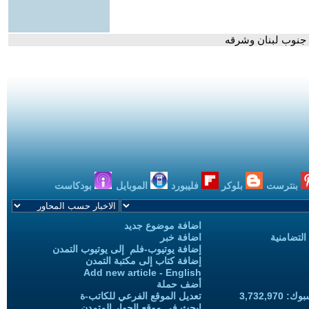
بنترست
بلوكر
فليبورد
الموبايل
بودكاست
اضافة موضوع جديد
التضامنية
اضافة خبر
إضافة يوتيوب-فلم إلى يوتيوب التمدن
إضافة كتاب إلى مكتبة التمدن
Add new article - English
أضف حملة
3,732,97
تعديل الموقع الفرعي للكاتب-ة
ابحث في موقع الحوار المتمدن