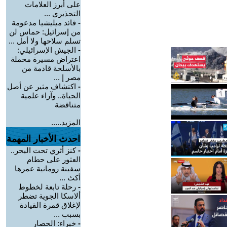
على أبرز العلامات
التحذيري ...
-
قائد ميليشيا مدعومة
من إسرائيل: حماس لن
تسلم سلاحها ولا أمل ...
-
الجيش الإسرائيلي:
اعتراض مسيرة محملة
بالأسلحة قادمة من
مصر إ ...
-
اكتشاف مثير عن أصل
الحياة.. وآراء علمية
متناقضة
المزيد.....
احدث الأخبار المهمة
-
كنز أثري تحت البحر..
العثور على حطام
سفينة رومانية عمرها
أكث ...
-
رحلة تابعة لخطوط
ألاسكا الجوية تضطر
لإغلاق قمرة القيادة
بسبب ...
-
خبراء: الحصار