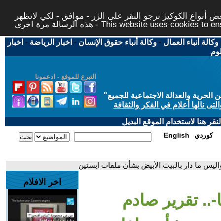
 أنواع الكوكيز نرجو النقر على الزر - موافق - لكي لاتظهر
This website uses cookies to ensure you ge
وكالة أنباء العمال
-
وكالة أنباء حقوق الإنسان
-
اخبار الرياضة
-
اخبار
لوم
التبرع للموقع - ادعمونا
حرية والعدالة الاجتماعية للجميع
"
تى نالها أعلام في الفكر والثقافة
قر هنا لاستخدام الموقع البديل
كوردي
English
ليس ما دار بالبيت الأبيض بشأن ملفات إبستين
اخر الافلام
.. تقرير صادم