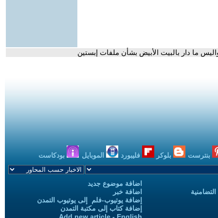
ليس ما دار بالبيت الأبيض بشأن ملفات إبستين
بنترست
بلوكر
فليبورد
الموبايل
بودكاست
اضافة موضوع جديد
التضامنية
اضافة خبر
إضافة يوتيوب-فلم إلى يوتيوب التمدن
إضافة كتاب إلى مكتبة التمدن
Add new article - English