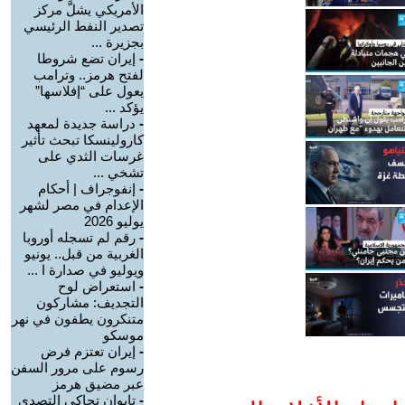
الأمريكي يشلَّ مركز
تصدير النفط الرئيسي
بجزيرة ...
-
إيران تضع شروطا
لفتح هرمز.. وترامب
يعول على “إفلاسها”
يؤكد ...
-
دراسة جديدة لمعهد
كارولينسكا تبحث تأثير
غرسات الثدي على
تشخي ...
-
إنفوجراف | أحكام
الإعدام في مصر لشهر
يوليو 2026
-
رقم لم تسجله أوروبا
الغربية من قبل.. يونيو
ويوليو في صدارة ا ...
-
استعراض لوح
التجديف: مشاركون
متنكرون يطفون في نهر
موسكو
-
إيران تعتزم فرض
رسوم على مرور السفن
عبر مضيق هرمز
-
تايوان تحاكي التصدي