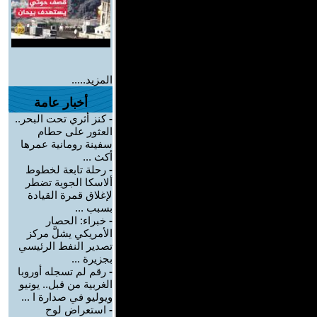
المزيد.....
أخبار عامة
-
كنز أثري تحت البحر..
العثور على حطام
سفينة رومانية عمرها
أكث ...
-
رحلة تابعة لخطوط
ألاسكا الجوية تضطر
لإغلاق قمرة القيادة
بسبب ...
-
خبراء: الحصار
الأمريكي يشلَّ مركز
تصدير النفط الرئيسي
بجزيرة ...
-
رقم لم تسجله أوروبا
الغربية من قبل.. يونيو
ويوليو في صدارة ا ...
-
استعراض لوح