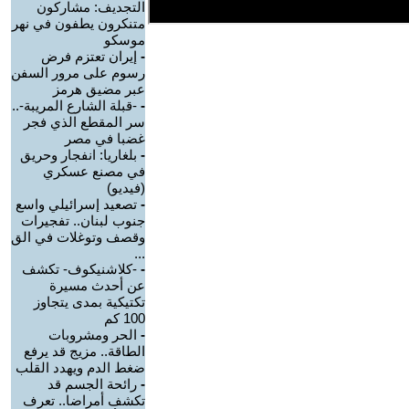
التجديف: مشاركون
متنكرون يطفون في نهر
موسكو
-
إيران تعتزم فرض
رسوم على مرور السفن
عبر مضيق هرمز
-
-قبلة الشارع المريبة-..
سر المقطع الذي فجر
غضبا في مصر
-
بلغاريا: انفجار وحريق
في مصنع عسكري
(فيديو)
-
تصعيد إسرائيلي واسع
جنوب لبنان.. تفجيرات
وقصف وتوغلات في الق
...
-
-كلاشنيكوف- تكشف
عن أحدث مسيرة
تكتيكية بمدى يتجاوز
100 كم
-
الحر ومشروبات
الطاقة.. مزيج قد يرفع
ضغط الدم ويهدد القلب
-
رائحة الجسم قد
تكشف أمراضا.. تعرف