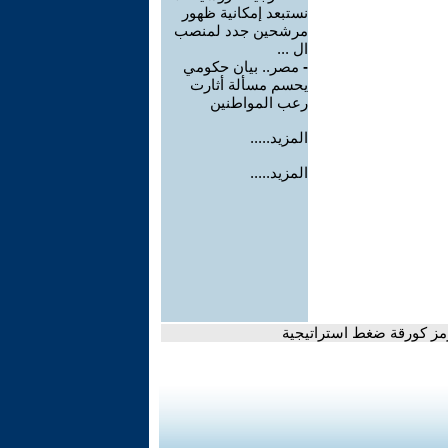
نستبعد إمكانية ظهور
مرشحين جدد لمنصب
ال ...
-
مصر.. بيان حكومي
يحسم مسألة أثارت
رعب المواطنين
المزيد.....
المزيد.....
رمز كورقة ضغط استراتيجية