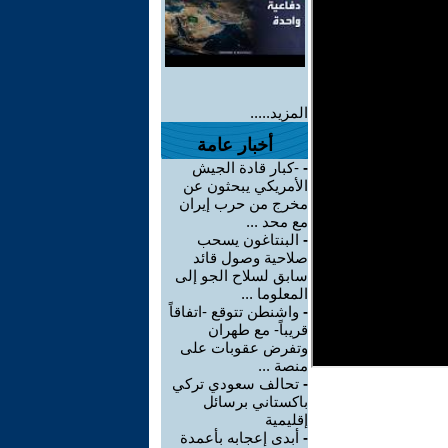
المزيد.....
أخبار عامة
-
-كبار قادة الجيش
الأمريكي يبحثون عن
مخرج من حرب إيران
مع محد ...
-
البنتاغون يسحب
صلاحية وصول قائد
سابق لسلاح الجو إلى
المعلوما ...
-
واشنطن تتوقع -اتفاقاً
قريباً- مع طهران
وتفرض عقوبات على
منصة ...
-
تحالف سعودي تركي
باكستاني برسائل
إقليمية
-
أبدى إعجابه بأعمدة