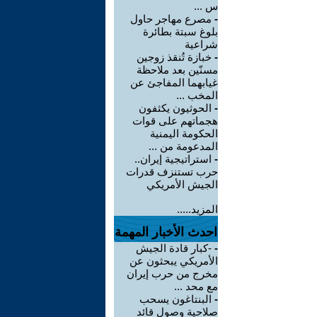
س ...
-
مصرع مهاجر حاول
بلوغ سبتة بطائرة
شراعية
-
خبازة تُنقذ زوجين
مسنّين بعد ملاحظة
غيابهما المفاجئ عن
المخب ...
-
الحوثيون يكثفون
هجماتهم على قوات
الحكومة اليمنية
المدعومة من ...
-
استراتيجية إيران..
حرب تستنزف قدرات
الجيش الأمريكي
المزيد.....
احدث الأخبار المهمة
-
-كبار قادة الجيش
الأمريكي يبحثون عن
مخرج من حرب إيران
مع محد ...
-
البنتاغون يسحب
صلاحية وصول قائد