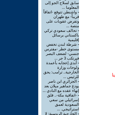
سابق لسلاح الجو إلى
المعلوما ...
-
واشنطن تتوقع -اتفاقاً
قريباً- مع طهران
وتفرض عقوبات على
منصة ...
-
تحالف سعودي تركي
باكستاني برسائل
إقليمية
-
شرطة لندن تخفض
مستوى خطر -مفترس
جنسي- لضعف البصر
فيرتكب 3 جر ...
-
أبدى إعجابه بأعمدة
ولوحات وزارة
الخارجية.. ترامب: يحق
ا
للرئيس ...
-
الجزائري ابن ناصر
يودع جماهير ميلان بعد
إنهاء عقده مع النادي ...
-
-اتفاقية مكة-.. قلق
إسرائيلي من سعي
السعودية لعمق
استراتيجي. ...
-
الخارجية الروسية: لا