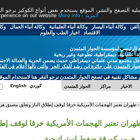
ة التصفح والنشر، الموقع يستخدم بعض أنواع الكوكيز نرجو النق
More info - المزيد
experience on our website
الفن
-
وكالة أنباء اليسار
-
وكالة أنباء العلمانية
-
وكالة أنباء العمال
-
وكا
الاقتصاد
-
اخبار الطب والعلوم
 الرئيسي لمؤسسة الحوار المتمدن
، علمانية، ديمقراطية، تطوعية وغير ربحية
ل مجتمع مدني علماني ديمقراطي حديث يضمن الحرية والعدالة الاجتم
حوار المتمدن على جائزة ابن رشد للفكر الحر والتى نالها أعلام في الفك
م مشاكل تقنية في تصفح الحوار المتمدن نرجو النقر هنا لاستخدام الموقع
كوردي
English
الاخبار
مراكز
الحوار المتمدن
- طهران تعتبر الهجمات الأمريكية خرقا لوقف إطلاق النار وتغلق مضيق ه
هران تعتبر الهجمات الأمريكية خرقا لوقف إطلا
هرمز كورقة ضغط استراتيجية