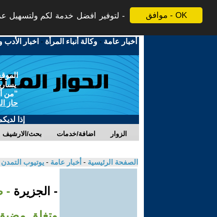
موافق - OK
لتوفير افضل خدمة لكم ولتسهيل عملي
أخبار عامة
-
وكالة أنباء المرأة
-
اخبار الأدب و
الموقع
يسارية
"من أج
حاز ال
إذا لديك
الزوار
اضافة/خدمات
بحث/الارشيف
الصفحة الرئيسية
-
أخبار عامة
-
يوتيوب التمدن
- الجزيرة
- ط
وتغلق مضيق 