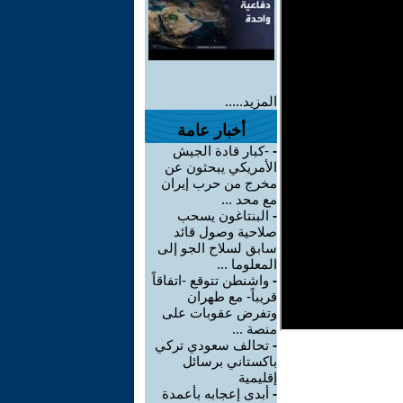
المزيد.....
أخبار عامة
-
-كبار قادة الجيش
الأمريكي يبحثون عن
مخرج من حرب إيران
مع محد ...
-
البنتاغون يسحب
صلاحية وصول قائد
سابق لسلاح الجو إلى
المعلوما ...
-
واشنطن تتوقع -اتفاقاً
قريباً- مع طهران
وتفرض عقوبات على
منصة ...
-
تحالف سعودي تركي
باكستاني برسائل
إقليمية
-
أبدى إعجابه بأعمدة