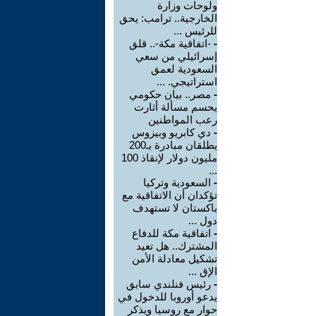
ولوحات وزارة
الخارجية.. ترامب: يحق
للرئيس ...
-
-اتفاقية مكة-.. قلق
إسرائيلي من سعي
السعودية لعمق
استراتيجي. ...
-
مصر.. بيان حكومي
يحسم مسألة أثارت
رعب المواطنين
-
دي كابريو وبيزوس
يطلقان مبادرة بـ200
مليون دولار لإنقاذ 100
...
-
السعودية وتركيا
تؤكدان أن الاتفاقية مع
باكستان لا تستهدف
دول ...
-
اتفاقية مكة للدفاع
المشترك.. هل تعيد
تشكيل معادلة الأمن
الإق ...
-
رئيس فنلندي سابق
يدعو أوروبا للدخول في
حوار مع روسيا ويذكر