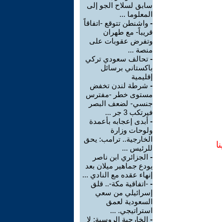
سابق لسلاح الجو إلى
المعلوما ...
-
واشنطن تتوقع -اتفاقاً
قريباً- مع طهران
وتفرض عقوبات على
منصة ...
-
تحالف سعودي تركي
باكستاني برسائل
إقليمية
-
شرطة لندن تخفض
مستوى خطر -مفترس
جنسي- لضعف البصر
فيرتكب 3 جر ...
-
أبدى إعجابه بأعمدة
ولوحات وزارة
الخارجية.. ترامب: يحق
ا
للرئيس ...
-
الجزائري ابن ناصر
يودع جماهير ميلان بعد
إنهاء عقده مع النادي ...
-
-اتفاقية مكة-.. قلق
إسرائيلي من سعي
السعودية لعمق
استراتيجي. ...
-
الخارجية الروسية: لا