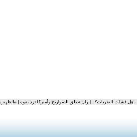
- هل فشلت الضربات؟.. إيران تطلق الصواريخ وأميركا ترد بقوة | #الظهيرة