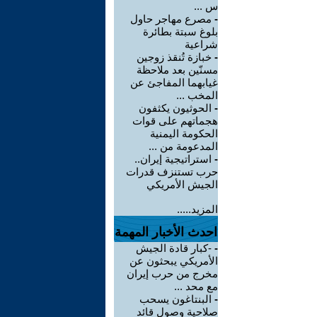
س ...
-
مصرع مهاجر حاول
بلوغ سبتة بطائرة
شراعية
-
خبازة تُنقذ زوجين
مسنّين بعد ملاحظة
غيابهما المفاجئ عن
المخب ...
-
الحوثيون يكثفون
هجماتهم على قوات
الحكومة اليمنية
المدعومة من ...
-
استراتيجية إيران..
حرب تستنزف قدرات
الجيش الأمريكي
المزيد.....
احدث الأخبار المهمة
-
-كبار قادة الجيش
الأمريكي يبحثون عن
مخرج من حرب إيران
مع محد ...
-
البنتاغون يسحب
صلاحية وصول قائد