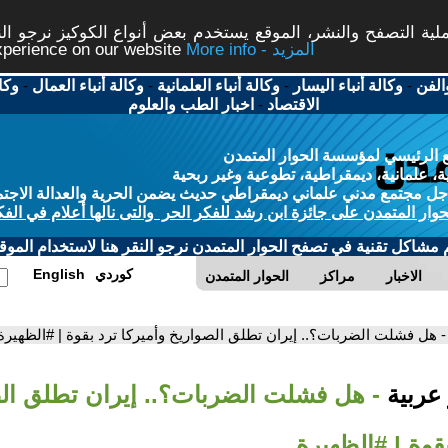
ة التصفح والنشر، الموقع يستخدم بعض أنواع الكوكيز نرجو النق
More info - المزيد
experience on our website
الفن
-
وكالة أنباء اليسار
-
وكالة أنباء العلمانية
-
وكالة أنباء العمال
-
وكا
الاقتصاد
-
اخبار الطب والعلوم
 الرئيسي لمؤسسة الحوار المتمدن
، علمانية، ديمقراطية، تطوعية وغير ربحية
ل مجتمع مدني علماني ديمقراطي حديث يضمن الحرية والعدالة الاجتم
حوار المتمدن على جائزة ابن رشد للفكر الحر والتى نالها أعلام في الفك
م مشاكل تقنية في تصفح الحوار المتمدن نرجو النقر هنا لاستخدام الموقع
كوردي
English
الاخبار
مراكز
الحوار المتمدن
- هل فشلت الضربات؟.. إيران تطلق الصواريخ وأميركا ترد بقوة | #الظهيرة
 عربية
- هل فشلت الضربات؟.. إيران تطلق ال
بقوة | #الظهيرة