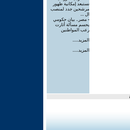
نستبعد إمكانية ظهور
مرشحين جدد لمنصب
ال ...
-
مصر.. بيان حكومي
يحسم مسألة أثارت
رعب المواطنين
المزيد.....
المزيد.....