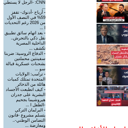
CNN: -الرجل لا يستطي
...
-
أرباح -أدنوك- تقفز
59% في النصف الأول
من 2026 رغم التحديات
ا ...
-
بعد اتهام سائق تطبيق
نقل ذكي بالتحرش..
الداخلية المصرية
تكشف ...
-
الدفاع الروسية: ضربنا
سفينتين محملتين
بشحنات عسكرية قبالة
سو ...
-
ترامب: الولايات
المتحدة تمتلك كميات
هائلة من الذخائر
-
كيف انطبعت الأجساد
البشرية على جدران
هيروشيما بجحيم
-الطفل ا ...
-
البرلمان التركي
يتسلم مشروع -قانون
التضامن الوطني-..
ومعارضة ...