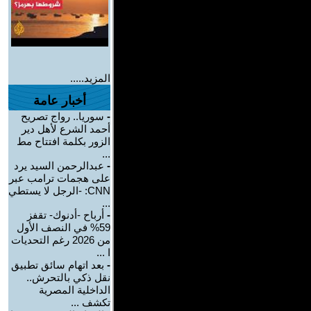
المزيد.....
أخبار عامة
-
سوريا.. رواج تصريح
أحمد الشرع لأهل دير
الزور بكلمة افتتاح مط
...
-
عبدالرحمن السيد يرد
على هجمات ترامب عبر
CNN: -الرجل لا يستطي
...
-
أرباح -أدنوك- تقفز
59% في النصف الأول
من 2026 رغم التحديات
ا ...
-
بعد اتهام سائق تطبيق
نقل ذكي بالتحرش..
الداخلية المصرية
تكشف ...