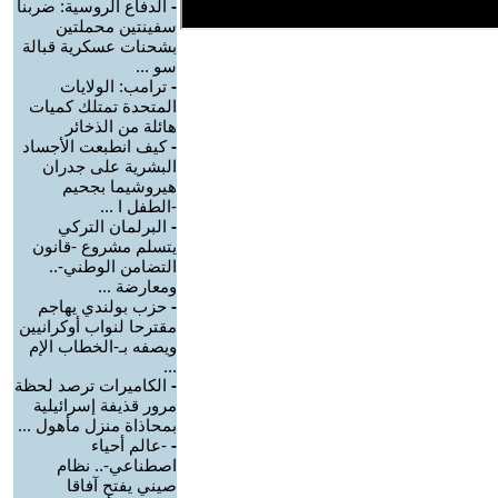
-
الدفاع الروسية: ضربنا
سفينتين محملتين
بشحنات عسكرية قبالة
سو ...
-
ترامب: الولايات
المتحدة تمتلك كميات
هائلة من الذخائر
-
كيف انطبعت الأجساد
البشرية على جدران
هيروشيما بجحيم
-الطفل ا ...
-
البرلمان التركي
يتسلم مشروع -قانون
التضامن الوطني-..
ومعارضة ...
-
حزب بولندي يهاجم
مقترحا لنواب أوكرانيين
ويصفه بـ-الخطاب الإم
...
-
الكاميرات ترصد لحظة
مرور قذيفة إسرائيلية
بمحاذاة منزل مأهول ...
-
-عالم أحياء
اصطناعي-.. نظام
صيني يفتح آفاقا