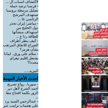
لاكتشاف أسباب ال ...
-
فرنسا ترصد حملة
تضليل مرتبطة بروسيا
تستهدف المرشح
الرئاسي غا ...
-
مباشر: إيران تحذر
دول الخليج من
استهداف منشآتها
للطاقة ردا ع ...
-
كيف ينظر أطراف
الصراع للاتفاق المرتقب
بشأن هرمز؟
-
سلام على ورق.. لماذا
يشتعل إقليم تيغراي
مجددا؟
المزيد.....
احدث الأخبار المهمة
-
سوريا.. رواج تصريح
أحمد الشرع لأهل دير
الزور بكلمة افتتاح مط
...
-
عبدالرحمن السيد يرد
على هجمات ترامب عبر