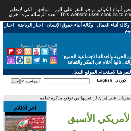
 أنواع الكوكيز نرجو النقر على الزر - موافق - لكي لاتظهر
This website uses cookies to ensure you ge
وكالة أنباء العمال
-
وكالة أنباء حقوق الإنسان
-
اخبار الرياضة
-
اخبار
لوم
التبرع للموقع - ادعمونا
حرية والعدالة الاجتماعية للجميع
"
تى نالها أعلام في الفكر والثقافة
قر هنا لاستخدام الموقع البديل
كوردي
English
لضربات على إيران لن تقربها من توقيع مذكرة تفاهم
اخر الافلام
الأمريكي الأسبق