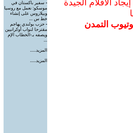
جاد الأفلام الجيدة
-
سفير باكستان في
موسكو: نعمل مع روسيا
ا
وبيلاروس على إنشاء
خط س ...
وتيوب التمدن
-
حزب بولندي يهاجم
مقترحا لنواب أوكرانيين
ويصفه بـ-الخطاب الإم
...
المزيد.....
المزيد.....