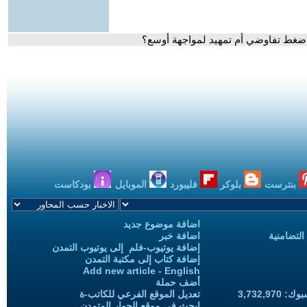
. ضغط تفاوضي أم تمهيد لمواجهة أوسع؟
بنترست
بلوكر
فليبورد
الموبايل
بودكاست
اضافة موضوع جديد
التضامنية
اضافة خبر
إضافة يوتيوب-فلم إلى يوتيوب التمدن
إضافة كتاب إلى مكتبة التمدن
Add new article - English
أضف حملة
3,732,97
تعديل الموقع الفرعي للكاتب-ة
ابحث في موقع الحوار المتمدن