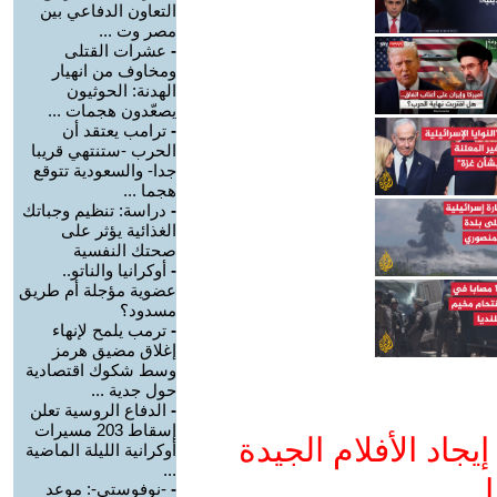
التعاون الدفاعي بين
مصر وت ...
-
عشرات القتلى
ومخاوف من انهيار
الهدنة: الحوثيون
يصعّدون هجمات ...
-
ترامب يعتقد أن
الحرب -ستنتهي قريبا
جدا- والسعودية تتوقع
هجما ...
-
دراسة: تنظيم وجباتك
الغذائية يؤثر على
صحتك النفسية
-
أوكرانيا والناتو..
عضوية مؤجلة أم طريق
مسدود؟
-
ترمب يلمح لإنهاء
إغلاق مضيق هرمز
وسط شكوك اقتصادية
حول جدية ...
-
الدفاع الروسية تعلن
إسقاط 203 مسيرات
جاد الأفلام الجيدة
أوكرانية الليلة الماضية
...
ا
-
-نوفوستي-: موعد