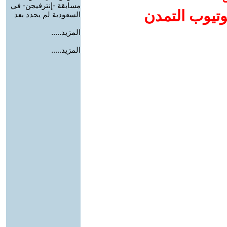
مسابقة -إنترفيجن- في
وتيوب التمدن
السعودية لم يحدد بعد
المزيد.....
المزيد.....