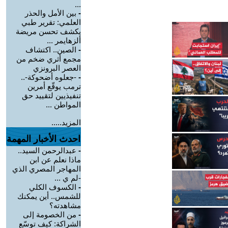
...
-
بين الأمل والحذر
العلمي: تقرير طبي
يكشف تحسن مريضة
ألزهايمر ...
-
الصين.. اكتشاف
مجمع أثري ضخم من
العصر البرونزي
-
-جعلوه أضحوكة-..
ترمب يوقّع أمرين
تنفيذيين لتقييد حق
المواطن ...
المزيد.....
احدث الأخبار المهمة
-
عبدالرحمن السيد..
ماذا نعلم عن ابن
المهاجر المصري الذي
-لم ي ...
-
الكسوف الكلي
للشمس.. أين يمكنك
مشاهدته؟
-
من الخصومة إلى
الشراكة: كيف توسّع