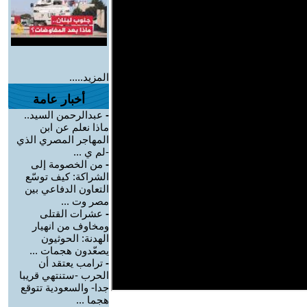
المزيد.....
أخبار عامة
-
عبدالرحمن السيد..
ماذا نعلم عن ابن
المهاجر المصري الذي
-لم ي ...
-
من الخصومة إلى
الشراكة: كيف توسّع
التعاون الدفاعي بين
مصر وت ...
-
عشرات القتلى
ومخاوف من انهيار
الهدنة: الحوثيون
يصعّدون هجمات ...
-
ترامب يعتقد أن
الحرب -ستنتهي قريبا
جدا- والسعودية تتوقع
هجما ...