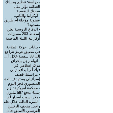
-
دراسة: تنظيم وجباتك
الغذائية يؤثر على
صحتك النفسية
-
أوكرانيا والناتو..
عضوية مؤجلة أم طريق
مسدود؟
-
الدفاع الروسية تعلن
إسقاط 203 مسيرات
أوكرانية الليلة الماضية
...
-
بيانات: حركة الملاحة
في مضيق هرمز تتراجع
إلى 33 سفينة خلال أ ...
-
اتهام رجل بإحراق
مركز إسلامي في
فيلادلفيا بدافع ديني
-
مراسلنا: قصف
إسرائيلي يستهدف بلدة
المنصوري فجر اليوم
-
محكمة أمريكية تلزم
-ميتا- بدفع 567 مليون
دولار بسبب أضرار لح ...
-
للمرة الثالثة خلال عام
واحد.. متحف الرئيس
الفرنسي الأسبق جاك