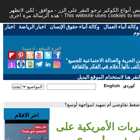
 أنواع الكوكيز نرجو النقر على الزر - موافق - لكي لاتظهر
This website uses cookies to ensure you ge
وكالة أنباء العمال
-
وكالة أنباء حقوق الإنسان
-
اخبار الرياضة
-
اخبار
لوم
التبرع للموقع - ادعمونا
حرية والعدالة الاجتماعية للجميع
"
تى نالها أعلام في الفكر والثقافة
قر هنا لاستخدام الموقع البديل
كوردي
English
. ضغط تفاوضي أم تمهيد لمواجهة أوسع؟
اخر الافلام
ربات الأمريكية على