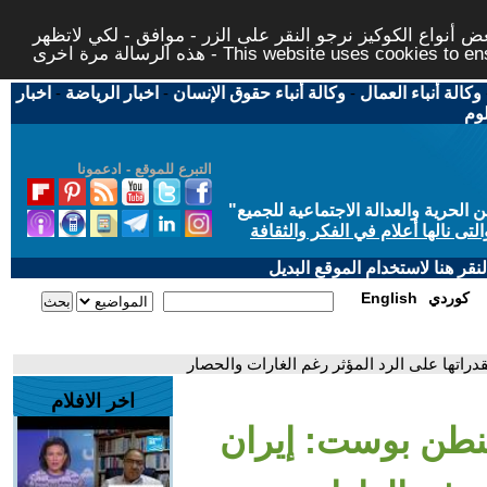
 أنواع الكوكيز نرجو النقر على الزر - موافق - لكي لاتظهر
This website uses cookies to ensure you ge
وكالة أنباء العمال
-
وكالة أنباء حقوق الإنسان
-
اخبار الرياضة
-
اخبار
لوم
التبرع للموقع - ادعمونا
حرية والعدالة الاجتماعية للجميع
"
تى نالها أعلام في الفكر والثقافة
قر هنا لاستخدام الموقع البديل
كوردي
English
راتها على الرد المؤثر رغم الغارات والحصار
اخر الافلام
شنطن بوست: إيران