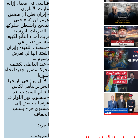
قياسي في معدل إزالة
غابات الأمازون
-
إيران تعلن أن مضيق
هرمز لن يٌفتح حتى
تصحح واشنطن سلوكها
-
الضربات الروسية
تربك إمداد الناتو لكييف
-
فانس: نحن في
-منتصف اللعبة- وإيران
أبلغتنا أنها لن تفرض
رسوم ...
-
عبد العاطي يكشف
تحركا مصريا جديدا تجاه
سوريا
-
لأول مرة في تاريخها..
الجزائر تتأهل لكأس
العالم للسيدات بعد ...
-
منسوب نهر اللوار في
فرنسا ينخفض إلى
مستوى حرج بسبب
الجفاف
المزيد.....
المزيد.....