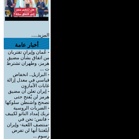
المزيد.....
أخبار عامة
-
عُمان وإيران تقتربان
من اتفاق بشأن مضيق
هرمز، وطهران تشترط
ت ...
-
البرازيل.. انخفاض
قياسي في معدل إزالة
غابات الأمازون
-
إيران تعلن أن مضيق
هرمز لن يٌفتح حتى
تصحح واشنطن سلوكها
-
الضربات الروسية
تربك إمداد الناتو لكييف
-
فانس: نحن في
-منتصف اللعبة- وإيران
أبلغتنا أنها لن تفرض
رسوم ...