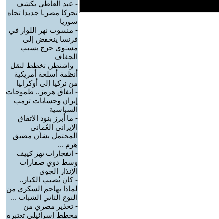
-
عبد العاطي يكشف
تحركا مصريا جديدا تجاه
سوريا
-
منسوب نهر اللوار في
فرنسا ينخفض إلى
مستوى حرج بسبب
الجفاف
-
واشنطن تخطط لنقل
أنظمة أسلحة أمريكية
من تركيا إلى أوكرانيا
-
اتفاق هرمز.. طموحات
إيران وحسابات ترمب
السياسية
-
ما أبرز بنود الاتفاق
الإيراني العُماني
المحتمل بشأن مضيق
هرم ...
-
انفجارات تهز كييف
وسط دوي صفارات
الإنذار الجوي
-
كان يُصيب الكبار..
لماذا يهاجم السكري من
النوع الثاني الشباب ...
-
تحذير مصري من
مخطط إسرائيلي تعتبره