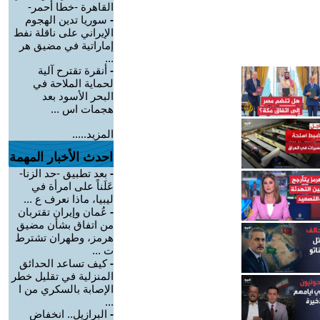
القاهرة -خطا أحمر-
-
سوريا تدين الهجوم
الإيراني على ناقلة نفط
إماراتية في مضيق هر
...
-
أنقرة تقترح آلية
لحماية الملاحة في
البحر الأسود بعد
هجمات اس ...
المزيد.....
احدث الأخبار المهمة
-
بعد تطبيق -حد الزنا-
عَلَناً على امرأة في
ليبيا، ماذا نعرف ع ...
-
عُمان وإيران تقتربان
من اتفاق بشأن مضيق
هرمز، وطهران تشترط
ت ...
-
كيف تساعد الحدائق
المنزلية في تقليل خطر
الإصابة بالسكري من ا
...
-
البرازيل.. انخفاض