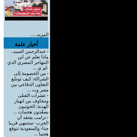
المزيد.....
أخبار عامة
-
عبدالرحمن السيد..
ماذا نعلم عن ابن
المهاجر المصري الذي
-لم ي ...
-
من الخصومة إلى
الشراكة: كيف توسّع
التعاون الدفاعي بين
مصر وت ...
-
عشرات القتلى
ومخاوف من انهيار
الهدنة: الحوثيون
يصعّدون هجمات ...
-
ترامب يعتقد أن
الحرب -ستنتهي قريبا
جدا- والسعودية تتوقع
هجما ...