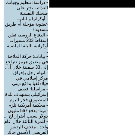
-
دراسة: تنظيم وجباتك
الغذائية يؤثر على
صحتك النفسية
-
أوكرانيا والناتو..
عضوية مؤجلة أم طريق
مسدود؟
-
الدفاع الروسية تعلن
إسقاط 203 مسيرات
أوكرانية الليلة الماضية
...
-
بيانات: حركة الملاحة
في مضيق هرمز تتراجع
إلى 33 سفينة خلال أ ...
-
اتهام رجل بإحراق
مركز إسلامي في
فيلادلفيا بدافع ديني
-
مراسلنا: قصف
إسرائيلي يستهدف بلدة
المنصوري فجر اليوم
-
محكمة أمريكية تلزم
-ميتا- بدفع 567 مليون
دولار بسبب أضرار لح ...
-
للمرة الثالثة خلال عام
واحد.. متحف الرئيس
الفرنسي الأسبق جاك