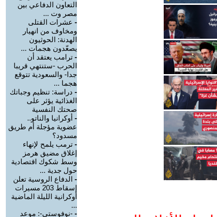
التعاون الدفاعي بين
مصر وت ...
-
عشرات القتلى
ومخاوف من انهيار
الهدنة: الحوثيون
يصعّدون هجمات ...
-
ترامب يعتقد أن
الحرب -ستنتهي قريبا
جدا- والسعودية تتوقع
هجما ...
-
دراسة: تنظيم وجباتك
الغذائية يؤثر على
صحتك النفسية
-
أوكرانيا والناتو..
عضوية مؤجلة أم طريق
مسدود؟
-
ترمب يلمح لإنهاء
إغلاق مضيق هرمز
وسط شكوك اقتصادية
حول جدية ...
-
الدفاع الروسية تعلن
إسقاط 203 مسيرات
أوكرانية الليلة الماضية
...
-
-نوفوستي-: موعد