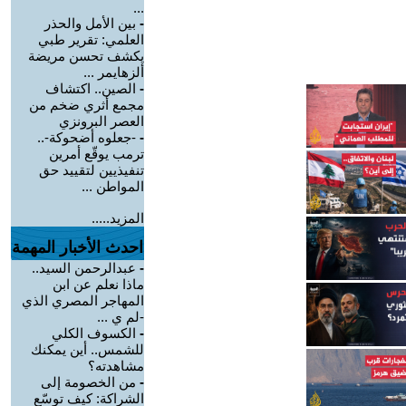
...
-
بين الأمل والحذر
العلمي: تقرير طبي
يكشف تحسن مريضة
ألزهايمر ...
-
الصين.. اكتشاف
مجمع أثري ضخم من
العصر البرونزي
-
-جعلوه أضحوكة-..
ترمب يوقّع أمرين
تنفيذيين لتقييد حق
المواطن ...
المزيد.....
احدث الأخبار المهمة
-
عبدالرحمن السيد..
ماذا نعلم عن ابن
المهاجر المصري الذي
-لم ي ...
-
الكسوف الكلي
للشمس.. أين يمكنك
مشاهدته؟
-
من الخصومة إلى
الشراكة: كيف توسّع