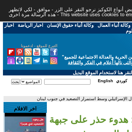
 أنواع الكوكيز نرجو النقر على الزر - موافق - لكي لاتظهر
This website uses cookies to ensure you ge
وكالة أنباء العمال
-
وكالة أنباء حقوق الإنسان
-
اخبار الرياضة
-
اخبار
لوم
التبرع للموقع - ادعمونا
حرية والعدالة الاجتماعية للجميع
"
تى نالها أعلام في الفكر والثقافة
قر هنا لاستخدام الموقع البديل
كوردي
English
ل الإسرائيلي وسط استمرار التصعيد في جنوب لبنان
اخر الافلام
 هدوء حذر على جبهة