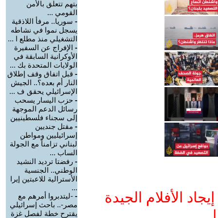
بتهم تتعلق بالأمن
القومي ...
-
سوريا.. مرفأ اللاذقية
يسجل نموا في نشاطه
التشغيلي منذ مطلع ا ...
-
الإفراج عن السفيرة
الأوكرانية السابقة في
الولايات المتحدة بك ...
-
قبل اتفاق وقف إطلاق
النار أم بعده؟.. الجيش
الإسرائيلي يحقق ف ...
-
حزب اليسار يسحب
رسائل الدعم الموجهة
إلى سجناء فلسطينيين
-
مقتل جنديين
إسرائيليين ومواطن
لبناني تزامناً مع الجولة
الساب ...
-
رفضتا ترديد النشيد
الوطني.. الجنسية
الأسترالية للاعبتين إيرا
...
جاد الأفلام الجيدة
-
-ليتدبروا أمرهم مع
مصر-.. باحث إسرائيلي
ا
يقترح خطة لفصل غزة