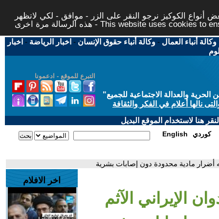
 أنواع الكوكيز نرجو النقر على الزر - موافق - لكي لاتظهر
This website uses cookies to ensure you ge
وكالة أنباء العمال
-
وكالة أنباء حقوق الإنسان
-
اخبار الرياضة
-
اخبار
لوم
التبرع للموقع - ادعمونا
حرية والعدالة الاجتماعية للجميع
"
تى نالها أعلام في الفكر والثقافة
قر هنا لاستخدام الموقع البديل
كوردي
English
نه أضرار مادية محدودة دون إصابات بشرية
اخر الافلام
ان الإيراني الآثم