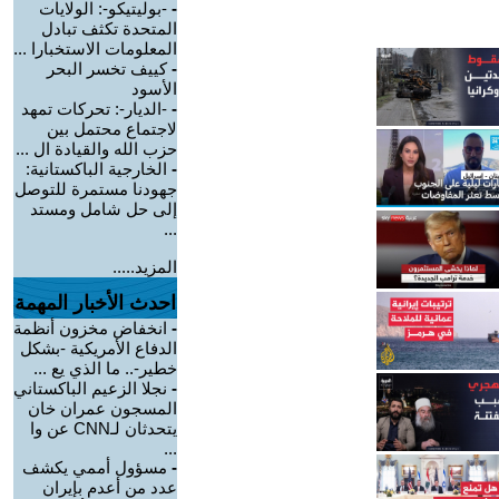
-
-بوليتيكو-: الولايات
المتحدة تكثف تبادل
المعلومات الاستخبارا ...
-
كييف تخسر البحر
الأسود
-
-الديار-: تحركات تمهد
لاجتماع محتمل بين
حزب الله والقيادة ال ...
-
الخارجية الباكستانية:
جهودنا مستمرة للتوصل
إلى حل شامل ومستد
...
المزيد.....
احدث الأخبار المهمة
-
انخفاض مخزون أنظمة
الدفاع الأمريكية -بشكل
خطير-.. ما الذي يع ...
-
نجلا الزعيم الباكستاني
المسجون عمران خان
يتحدثان لـCNN عن وا
...
-
مسؤول أممي يكشف
عدد من أعدم بإيران