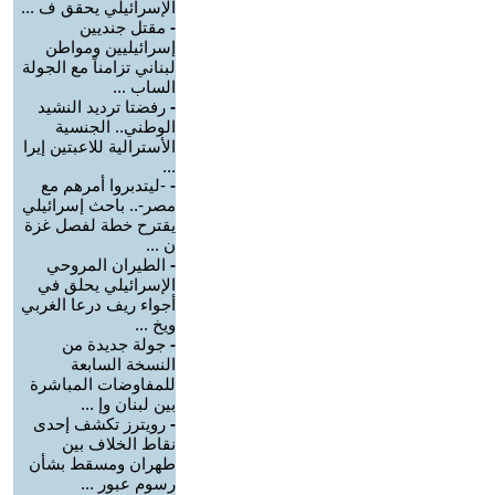
الإسرائيلي يحقق ف ...
-
مقتل جنديين
إسرائيليين ومواطن
لبناني تزامناً مع الجولة
الساب ...
-
رفضتا ترديد النشيد
الوطني.. الجنسية
الأسترالية للاعبتين إيرا
...
-
-ليتدبروا أمرهم مع
مصر-.. باحث إسرائيلي
يقترح خطة لفصل غزة
ن ...
-
الطيران المروحي
الإسرائيلي يحلق في
أجواء ريف درعا الغربي
ويخ ...
-
جولة جديدة من
النسخة السابعة
للمفاوضات المباشرة
بين لبنان وإ ...
-
رويترز تكشف إحدى
نقاط الخلاف بين
طهران ومسقط بشأن
رسوم عبور ...