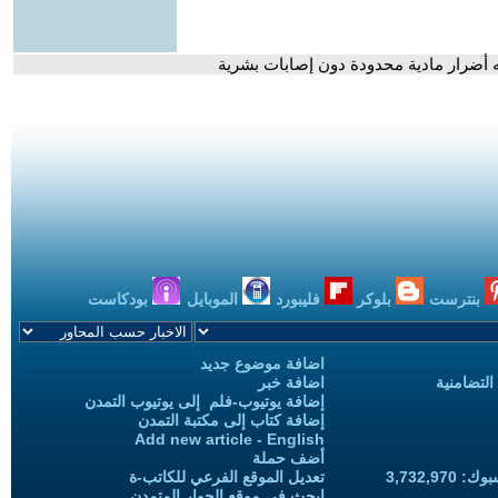
نه أضرار مادية محدودة دون إصابات بشرية
بنترست
بلوكر
فليبورد
الموبايل
بودكاست
اضافة موضوع جديد
التضامنية
اضافة خبر
إضافة يوتيوب-فلم إلى يوتيوب التمدن
إضافة كتاب إلى مكتبة التمدن
Add new article - English
أضف حملة
3,732,97
تعديل الموقع الفرعي للكاتب-ة
ابحث في موقع الحوار المتمدن