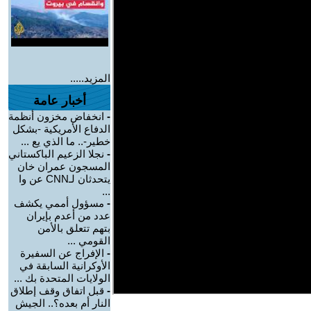
المزيد.....
أخبار عامة
-
انخفاض مخزون أنظمة
الدفاع الأمريكية -بشكل
خطير-.. ما الذي يع ...
-
نجلا الزعيم الباكستاني
المسجون عمران خان
يتحدثان لـCNN عن وا
...
-
مسؤول أممي يكشف
عدد من أعدم بإيران
بتهم تتعلق بالأمن
القومي ...
-
الإفراج عن السفيرة
الأوكرانية السابقة في
الولايات المتحدة بك ...
-
قبل اتفاق وقف إطلاق
النار أم بعده؟.. الجيش