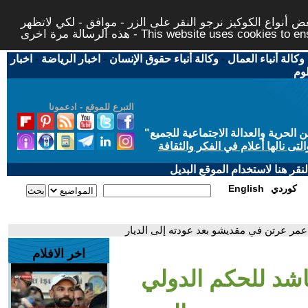
 أنواع الكوكيز نرجو النقر على الزر - موافق - لكي لاتظهر
This website uses cookies to ensure you ge
وكالة أنباء العمال
-
وكالة أنباء حقوق الإنسان
-
اخبار الرياضة
-
اخبار
لوم
التبرع للموقع - ادعمونا
حرية والعدالة الاجتماعية للجميع
"
تى نالها أعلام في الفكر والثقافة
قر هنا لاستخدام الموقع البديل
كوردي
English
مر عرتن في مقديشو بعد عودته إلى الديار
اخر الافلام
شد للحكم الدولي