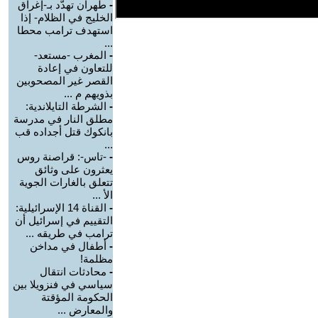
-
طهران تهدّد بـ-إغراق
الخليج في الظلام- إذا
استهدف ترامب محطا
...
-
المغرب -مستعد-
للتعاون في إعادة
القصر غير المصحوبين
بذويهم م ...
-
الشرطة التايلاندية:
مطلق النار في مدرسة
بانكوك قتل أجداده قب
...
-
-تاس-: قراصنة روس
يعثرون على وثائق
تتعلق بالغارات الجوية
الأ ...
-
القناة 14 الإسرائيلية:
التقييم في إسرائيل أن
ترامب في طريقه ...
-
أطفال في مداخن
مظلمة!
-
محادثات انتقال
سياسي في فنزويلا بين
الحكومة المؤقتة
والمعارض ...