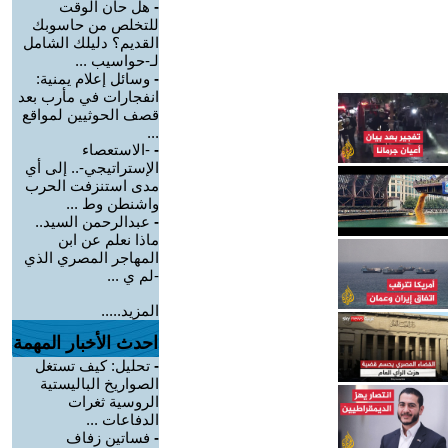
-
هل حان الوقت
للتخلص من حاسوبك
القديم؟ دليلك الشامل
لـ-حواسيب ...
-
وسائل إعلام يمنية:
انفجارات في مأرب بعد
قصف الحوثيين لمواقع
...
-
-الاستعصاء
الإستراتيجي-.. إلى أي
مدى استنزفت الحرب
واشنطن وط ...
-
عبدالرحمن السيد..
ماذا نعلم عن ابن
المهاجر المصري الذي
-لم ي ...
المزيد.....
احدث الأخبار المهمة
-
تحليل: كيف تستغل
الصواريخ الباليستية
الروسية ثغرات
الدفاعات ...
-
فساتين زفاف