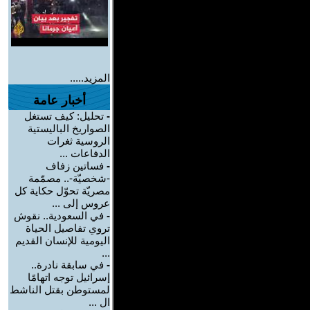
المزيد.....
أخبار عامة
-
تحليل: كيف تستغل
الصواريخ الباليستية
الروسية ثغرات
الدفاعات ...
-
فساتين زفاف
-شخصيّة-.. مصمّمة
مصريّة تحوّل حكاية كل
عروس إلى ...
-
في السعودية.. نقوش
تروي تفاصيل الحياة
اليومية للإنسان القديم
...
-
في سابقة نادرة..
إسرائيل توجه اتهامًا
لمستوطن بقتل الناشط
ال ...