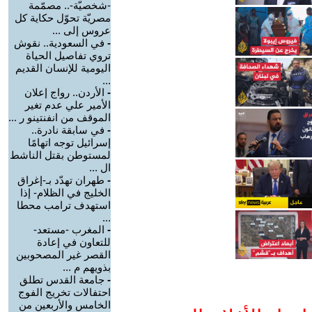
-شخصيّة-.. مصمّمة
مصريّة تحوّل حكاية كل
عروس إلى ...
-
في السعودية.. نقوش
تروي تفاصيل الحياة
اليومية للإنسان القديم
...
-
الأردن.. رواج إعلان
الأمير علي عدم تغير
الموقف من انفنتينو ر ...
-
في سابقة نادرة..
إسرائيل توجه اتهامًا
لمستوطن بقتل الناشط
ال ...
-
طهران تهدّد بـ-إغراق
الخليج في الظلام- إذا
استهدف ترامب محطا
...
-
المغرب -مستعد-
للتعاون في إعادة
القصر غير المصحوبين
بذويهم م ...
-
جامعة القدس تطلق
احتفالات تخريج الفوج
الخامس والأربعين من