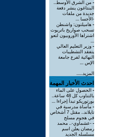
-
من الشرق الأوسط..
البنتاغون ينشر دفعة
جديدة من ملفات
-الأجسا ...
-
هاميلتون: واشنطن
تسحب صواريخ باتريوت
اشتراها الأوروبيون لتعو
...
-
وزير التعليم العالي
يتفقد التشطيبات
النهائية لفرع جامعة
الإس ...
المزيد.....
احدث الأخبار المهمة
-
الحصول على الماء
بالتناوب كل 48 ساعة..
بورتوريكو تبدأ إجراءا ...
-
مأساة مدرسية في
تايلاند.. مقتل 7 أشخاص
في هجوم مسلح
-
-عشماوي-.. محمد
رمضان يعلن اسم
مسلسله الجديد