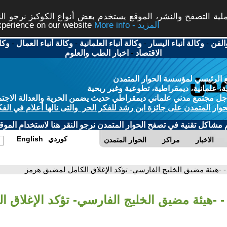
ة التصفح والنشر، الموقع يستخدم بعض أنواع الكوكيز نرجو النق
More info - المزيد
experience on our website
الفن
-
وكالة أنباء اليسار
-
وكالة أنباء العلمانية
-
وكالة أنباء العمال
-
وكا
الاقتصاد
-
اخبار الطب والعلوم
 الرئيسي لمؤسسة الحوار المتمدن
، علمانية، ديمقراطية، تطوعية وغير ربحية
ل مجتمع مدني علماني ديمقراطي حديث يضمن الحرية والعدالة الاجتم
حوار المتمدن على جائزة ابن رشد للفكر الحر والتى نالها أعلام في الفك
م مشاكل تقنية في تصفح الحوار المتمدن نرجو النقر هنا لاستخدام الموقع
كوردي
English
الاخبار
مراكز
الحوار المتمدن
- -هيئة مضيق الخليج الفارسي- تؤكد الإغلاق الكامل لمضيق هرمز
- -هيئة مضيق الخليج الفارسي- تؤكد الإغلاق 