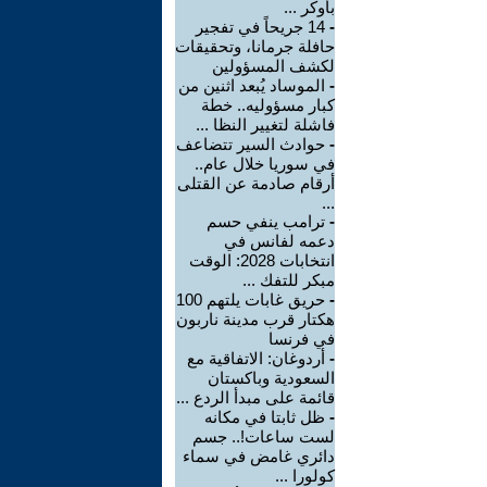
بأوكر ...
-
14 جريحاً في تفجير
حافلة جرمانا، وتحقيقات
لكشف المسؤولين
-
الموساد يُبعد اثنين من
كبار مسؤوليه.. خطة
فاشلة لتغيير النظا ...
-
حوادث السير تتضاعف
في سوريا خلال عام..
أرقام صادمة عن القتلى
...
-
ترامب ينفي حسم
دعمه لفانس في
انتخابات 2028: الوقت
مبكر للتفك ...
-
حريق غابات يلتهم 100
هكتار قرب مدينة ناربون
في فرنسا
-
أردوغان: الاتفاقية مع
السعودية وباكستان
قائمة على مبدأ الردع ...
-
ظل ثابتا في مكانه
لست ساعات!.. جسم
دائري غامض في سماء
كولورا ...