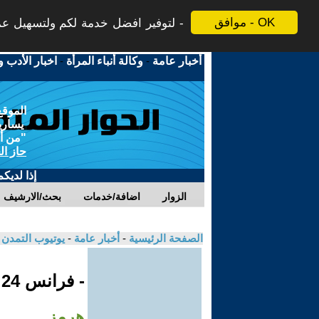
موافق - OK
لتوفير افضل خدمة لكم ولتسهيل عملي
أخبار عامة
-
وكالة أنباء المرأة
-
اخبار الأدب و
الموقع
يسارية
"من أج
حاز ال
إذا لديك
الزوار
اضافة/خدمات
بحث/الارشيف
الصفحة الرئيسية
-
أخبار عامة
-
يوتيوب التمدن
- فرانس 24
هرمز