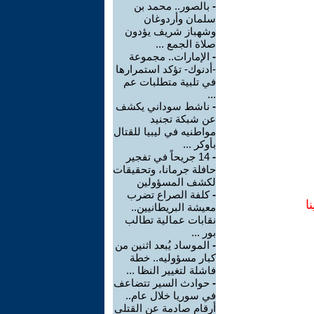
-
بالصور.. محمد بن
سلمان وأردوغان
وشهباز شريف يؤدون
صلاة الجمع ...
-
الإمارات.. مجموعة
-أدنوك- تؤكد استمرارها
في تلبية متطلبات عم
...
-
ناشط سوداني يكشف
عن شبكة تجنيد
مواطنيه في ليبيا للقتال
بأوكر ...
-
14 جريحاً في تفجير
حافلة جرمانا، وتحقيقات
لكشف المسؤولين
-
كلفة الصراع تضرب
ا
معيشة البريطانيين..
نقابات عمالية تطالب
بور ...
-
الموساد يُبعد اثنين من
كبار مسؤوليه.. خطة
فاشلة لتغيير النظا ...
-
حوادث السير تتضاعف
في سوريا خلال عام..
أرقام صادمة عن القتلى