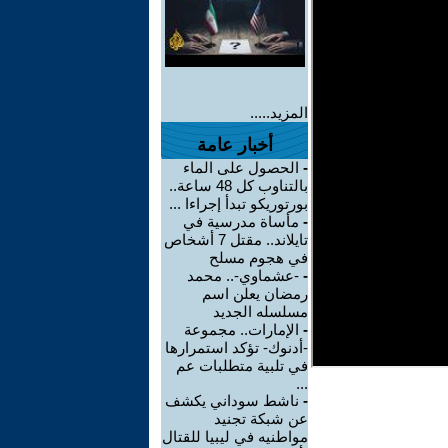
المزيد.....
أخبار عامة
-
الحصول على الماء
بالتناوب كل 48 ساعة..
بورتوريكو تبدأ إجراءا ...
-
مأساة مدرسية في
تايلاند.. مقتل 7 أشخاص
في هجوم مسلح
-
-عشماوي-.. محمد
رمضان يعلن اسم
مسلسله الجديد
-
الإمارات.. مجموعة
-أدنوك- تؤكد استمرارها
في تلبية متطلبات عم
...
-
ناشط سوداني يكشف
عن شبكة تجنيد
مواطنيه في ليبيا للقتال