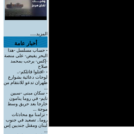
المزيد.....
أخبار عامة
-
حساب مسلسل -هذا
البحر يفيض- على منصة
-إكس- يرحب بمحمد
صلاح
-
-اقتلوا قاتلكم-..
لوحات دعائية بشوارع
طهران تدعو للانتقام من
...
-
سكان مبنى -سبين
تايم- في روما ينامون
خارجا بعد حريق وسط
موجة ...
-
تزامنا مع محادثات
روما.. تصعيد في جنوب
لبنان ومقتل جنديين إس
...