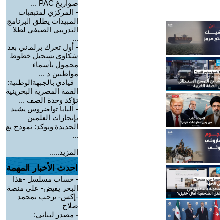
صواريخ PAC ...
-
المركزي لمتبقيات
المبيدات يطلق البرنامج
التدريبي الصيفي لطلا
...
-
أول تحرك برلماني بعد
شكاوى تسجيل خطوط
محمول بأسماء
مواطنين د ...
-
قيادي بالجبهةالوطنية:
القمة المصرية البحرينية
تؤكد وحدة الصف ...
-
البابا تواضروس يشيد
بإنجازات العلمين
الجديدة ويؤكد: نموذج يع
...
المزيد.....
احدث الأخبار المهمة
-
حساب مسلسل -هذا
البحر يفيض- على منصة
-إكس- يرحب بمحمد
صلاح
-
مصدر لبناني: