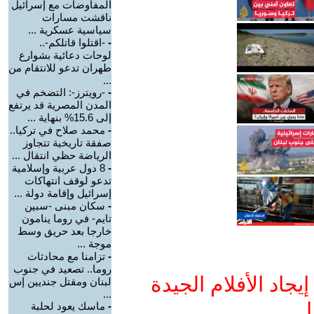
المفاوضات مع إسرائيل
ناقشت مسارات
سياسية عسكرية ...
-
-اقتلوا قاتلكم-..
لوحات دعائية بشوارع
طهران تدعو للانتقام من
...
-
-رويترز-: التضخم في
المدن المصرية قد يرتفع
إلى 15.6% بنهاية ...
-
محمد صلاح في تركيا..
صفقة تاريخية تتجاوز
الرياضة حظي انتقال ...
-
8 دول عربية وإسلامية
تدعو لوقف انتهاكات
إسرائيل وإقامة دولة ...
-
سكان مبنى -سبين
تايم- في روما ينامون
خارجا بعد حريق وسط
موجة ...
-
تزامنا مع محادثات
روما.. تصعيد في جنوب
جاد الأفلام الجيدة
لبنان ومقتل جنديين إس
...
ا
-
ماسك يعود لحلبة