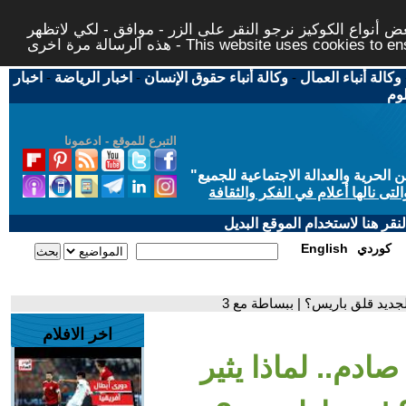
 أنواع الكوكيز نرجو النقر على الزر - موافق - لكي لاتظهر
This website uses cookies to ensure you ge
وكالة أنباء العمال
-
وكالة أنباء حقوق الإنسان
-
اخبار الرياضة
-
اخبار
لوم
التبرع للموقع - ادعمونا
حرية والعدالة الاجتماعية للجميع
"
تى نالها أعلام في الفكر والثقافة
قر هنا لاستخدام الموقع البديل
كوردي
English
جديد قلق باريس؟ | ببساطة مع 3
اخر الافلام
دم.. لماذا يثير