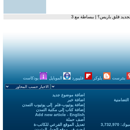
جديد قلق باريس؟ | ببساطة مع 3
بنترست
بلوكر
فليبورد
الموبايل
بودكاست
اضافة موضوع جديد
التضامنية
اضافة خبر
إضافة يوتيوب-فلم إلى يوتيوب التمدن
إضافة كتاب إلى مكتبة التمدن
Add new article - English
أضف حملة
3,732,97
تعديل الموقع الفرعي للكاتب-ة
ابحث في موقع الحوار المتمدن