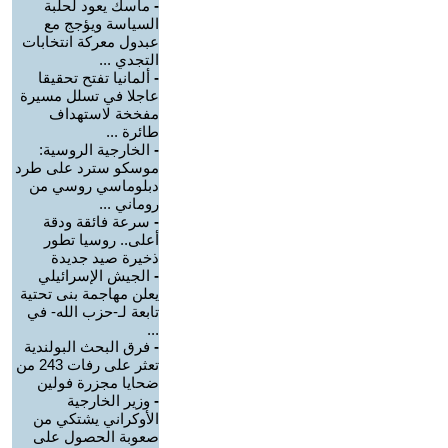
-
ماسك يعود لحلبة
السياسة ويؤجج مع
عبدول معركة انتخابات
التجدي ...
-
ألمانيا تفتح تحقيقا
عاجلا في تسلل مسيرة
مفخخة لاستهداف
طائرة ...
-
الخارجية الروسية:
موسكو سترد على طرد
دبلوماسي روسي من
روماني ...
-
سرعة فائقة ودقة
أعلى.. روسيا تطور
ذخيرة صيد جديدة
-
الجيش الإسرائيلي
يعلن مهاجمة بنى تحتية
تابعة لـ-حزب الله- في
...
-
فرق البحث البولندية
تعثر على رفات 243 من
ضحايا مجزرة فولين
-
وزير الخارجية
الأوكراني يشتكي من
صعوبة الحصول على