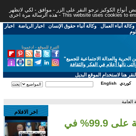
 أنواع الكوكيز نرجو النقر على الزر - موافق - لكي لاتظهر
This website uses cookies to ensure you ge
وكالة أنباء العمال
-
وكالة أنباء حقوق الإنسان
-
اخبار الرياضة
-
اخبار
لوم
التبرع للموقع - ادعمونا
حرية والعدالة الاجتماعية للجميع
"
تى نالها أعلام في الفكر والثقافة
قر هنا لاستخدام الموقع البديل
كوردي
English
اخر الافلام
- فاطمة عبدالجبار حاصلة على 99.9% في