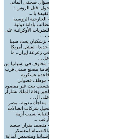
سؤال صحفي ألماني
حول -قتل الروس-:
عقيدة با ...
-
الخارجية الروسية
تطالب بإدانة دولية
للضربات الأوكرانية على
ب ...
-
بزشكيان يحدد سببا
-جديدا- لفشل أمريكا
في زعزعة إيران.. ما
عل ...
-
مخاوف في إسبانيا من
إقامة مصنع صيني قرب
قاعدة عسكرية
-
موظف فضولي
يتسبب ببث غير مقصود
لخبر وفاة الملك تشارلز
على ال ...
-
مفاجأة مدوية.. مصر
تحيل شركات اتصالات
للنيابة بسبب أزمة
أرعب ...
-
منصف بقرار: سعيد
بالانضمام لمعسكر
إسبانيا ومتحمس لبداية