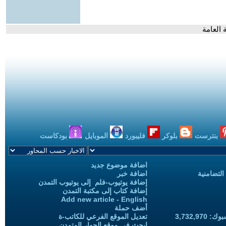
بنترست
بلوكر
فليبورد
الموبايل
بودكاست
اضافة موضوع جديد
التضامنية
اضافة خبر
إضافة يوتيوب-فلم إلى يوتيوب التمدن
إضافة كتاب إلى مكتبة التمدن
Add new article - English
أضف حملة
3,732,97
تعديل الموقع الفرعي للكاتب-ة
ابحث في موقع الحوار المتمدن