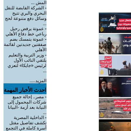
المش ...
-
الشركة القابضة للنقل
البحري والبري تتيح
وسائل دفع متنوعة لحج
...
-
عموتة يرفض رحيل
رباعي خط دفاع الأهلي
-
عموتة يتمسك بضم
صفقتين جديدتين لقائمة
الأهلي
-
وزير التربية والتعليم
يلتقي النائب الأول
لرئيس «جايكا» لتعزي
...
المزيد.....
احدث الأخبار المهمة
-
مصر.. إحالة جميع
شركات المحمول إلى
النيابة بعد أزمة -البيانا
...
-
الداخلية المصرية
تكشف تفاصيل مقتل
أسرة كاملة في التجمع