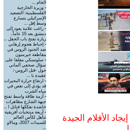
الخام ...
-
وزيرة الخارجية
الفلسطينية: التصعيد
الإسرائيلي يتسارع
وسط إفل ...
-
راغب علامة يعود إلى
دمشق بعد 15 عاماً..
زيارة تفتح باب الحفل ...
-
إحباط هجوم إرهابي
ضد الجنود الروس في
مقاطعة خيرسون
-
سلوتسكي معلقا على
سؤال صحفي ألماني
حول -قتل الروس-:
عقيدة با ...
-
ارتفاع حرارة البحيرات
قد يؤدي إلى نقص في
مياه الشرب
-
أزمة طاقة واسط تفتح
جبهة الشارع مظاهرات
حاشدة تفككها قنابل ا ...
-
أربعة منتخبات أفريقية
جاد الأفلام الجيدة
تتأهل لكأس العالم
للسيدات 2027، ومالاو
ا
...