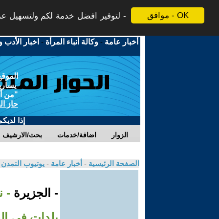
موافق - OK
لتوفير افضل خدمة لكم ولتسهيل عملي
أخبار عامة
-
وكالة أنباء المرأة
-
اخبار الأدب و
الموقع
يسارية
"من أج
حاز ال
إذا لديك
الزوار
اضافة/خدمات
بحث/الارشيف
الصفحة الرئيسية
-
أخبار عامة
-
يوتيوب التمدن
- الجزيرة
- ن
بلدات في الج