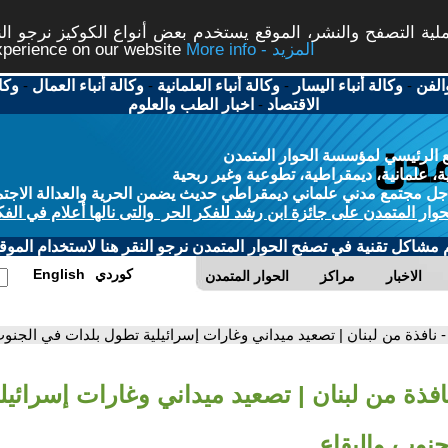
ة التصفح والنشر، الموقع يستخدم بعض أنواع الكوكيز نرجو النق
More info - المزيد
experience on our website
الفن
-
وكالة أنباء اليسار
-
وكالة أنباء العلمانية
-
وكالة أنباء العمال
-
وكا
الاقتصاد
-
اخبار الطب والعلوم
 الرئيسي لمؤسسة الحوار المتمدن
، علمانية، ديمقراطية، تطوعية وغير ربحية
ل مجتمع مدني علماني ديمقراطي حديث يضمن الحرية والعدالة الاجتم
حوار المتمدن على جائزة ابن رشد للفكر الحر والتى نالها أعلام في الفك
م مشاكل تقنية في تصفح الحوار المتمدن نرجو النقر هنا لاستخدام الموقع
كوردي
English
الاخبار
مراكز
الحوار المتمدن
- نافذة من لبنان | تصعيد ميداني وغارات إسرائيلية تطول بلدات في الجنوب
افذة من لبنان | تصعيد ميداني وغارات إسرائيل
نوب والبقاع