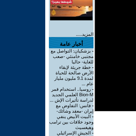
المزيد.....
أخبار عامة
-
بزشكيان: التواصل مع
مجتبى خامنئي -صعب
للغاية- حاليا
-
خطة جريئة لإبقاء
الأرض صالحة للحياة
لمدة 9.1 مليون مليار
عام ...
-
روسيا.. استخدام قمر
Bion-M العلمي الجديد
لدراسة تأثيرات الإش ...
-
فانس: التفاوض مع
إيران -معقد وشائك-
-
البيت الأبيض ينفي
وجود خلافات بين ترامب
وهيغسيث
-
الجيش الإسرائيلي