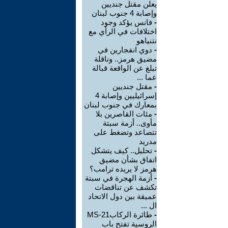
يعلن مقتل جنديين
وإصابة 4 جنوب لبنان
-
فانس يؤكد وجود
اختلافات في الرأي مع
نتنياهو
-
دوي انفجارين في
مضيق هرمز.. وناقلة
تبلغ عن الواقعة قبالة
عما ...
-
مقتل جنديين
إسرائيليين وإصابة 4
بمعارك في جنوب لبنان
-
مئات القاصرين بلا
مأوى.. أزمة سبتة
تتصاعد وتضغط على
مدريد
-
تحليل.. كيف يتشكل
اتفاق بشأن مضيق
هرمز لا يريده ترامب؟
-
أزمة الهجرة في سبتة
تكشف عن تناقضات
عميقة بين دول الاتحاد
ال ...
-
طائرة الركابMS-21
الروسية تفتح باب