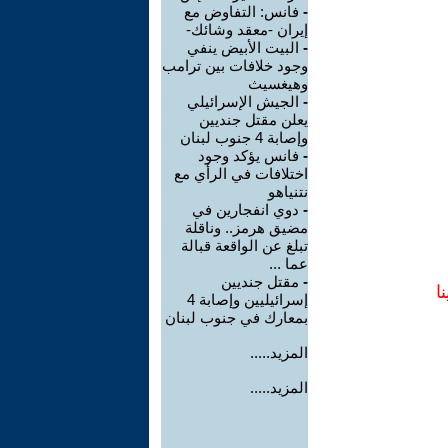
-
فانس: التفاوض مع
إيران -معقد وشائك-
-
البيت الأبيض ينفي
وجود خلافات بين ترامب
وهيغسيث
-
الجيش الإسرائيلي
يعلن مقتل جنديين
وإصابة 4 جنوب لبنان
-
فانس يؤكد وجود
اختلافات في الرأي مع
نتنياهو
-
دوي انفجارين في
مضيق هرمز.. وناقلة
تبلغ عن الواقعة قبالة
عما ...
-
مقتل جنديين
ا
إسرائيليين وإصابة 4
بمعارك في جنوب لبنان
المزيد.....
المزيد.....