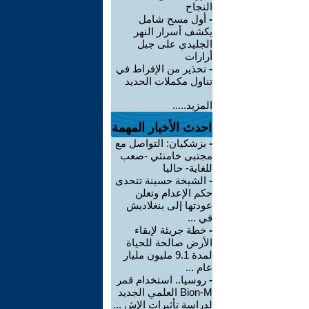
النجاح
-
أول مسح شامل
يكشف أسرار النهر
الجليدي على جبل
أرارات
-
تحذير من الإفراط في
تناول مكملات الحديد
المزيد.....
احدث الأخبار المهمة
-
بزشكيان: التواصل مع
مجتبى خامنئي -صعب
للغاية- حاليا
-
الشيخة حسينة تتحدى
حكم الإعدام وتعلن
عودتها إلى بنغلاديش
في ...
-
خطة جريئة لإبقاء
الأرض صالحة للحياة
لمدة 9.1 مليون مليار
عام ...
-
روسيا.. استخدام قمر
Bion-M العلمي الجديد
لدراسة تأثيرات الإش ...