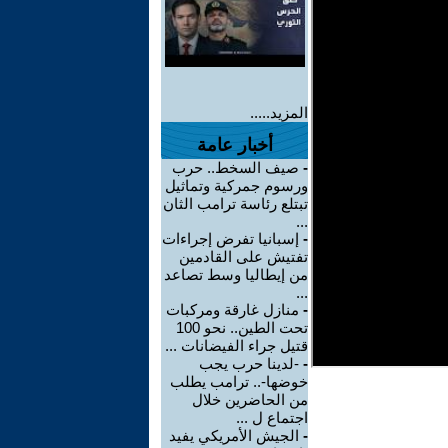
المزيد.....
أخبار عامة
-
صيف السخط.. حرب
ورسوم جمركية وتماثيل
تبتلع رئاسة ترامب الثان
...
-
إسبانيا تفرض إجراءات
تفتيش على القادمين
من إيطاليا وسط تصاعد
...
-
منازل غارقة ومركبات
تحت الطين.. نحو 100
قتيل جراء الفيضانات ...
-
-لدينا حرب يجب
خوضها-.. ترامب يطلب
من الحاضرين خلال
اجتماع ل ...
-
الجيش الأمريكي يفيد