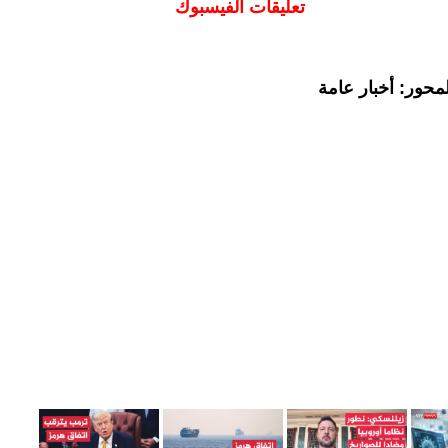
تعليقات الفيسبوك
محور: أخبار عامة