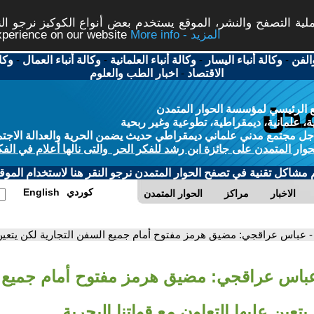
ة التصفح والنشر، الموقع يستخدم بعض أنواع الكوكيز نرجو النق
More info - المزيد
experience on our website
الفن
-
وكالة أنباء اليسار
-
وكالة أنباء العلمانية
-
وكالة أنباء العمال
-
وكا
الاقتصاد
-
اخبار الطب والعلوم
 الرئيسي لمؤسسة الحوار المتمدن
، علمانية، ديمقراطية، تطوعية وغير ربحية
ل مجتمع مدني علماني ديمقراطي حديث يضمن الحرية والعدالة الاجتم
حوار المتمدن على جائزة ابن رشد للفكر الحر والتى نالها أعلام في الفك
م مشاكل تقنية في تصفح الحوار المتمدن نرجو النقر هنا لاستخدام الموقع
كوردي
English
الاخبار
مراكز
الحوار المتمدن
- عباس عراقجي: مضيق هرمز مفتوح أمام جميع السفن التجارية لكن يتعين عل
عباس عراقجي: مضيق هرمز مفتوح أمام جميع 
يتعين عليها التعاون مع قواتنا البحرية