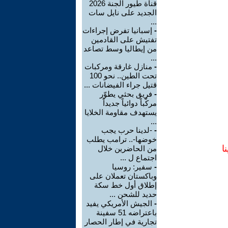
قناة طيور الجنة 2026
الجديد على نايل سات
...
-
إسبانيا تفرض إجراءات
تفتيش على القادمين
من إيطاليا وسط تصاعد
...
-
منازل غارقة ومركبات
تحت الطين.. نحو 100
قتيل جراء الفيضانات ...
-
فريق بحثي يطوّر
مركّباً دوائياً جديداً
يستهدف مقاومة الخلايا
...
-
-لدينا حرب يجب
خوضها-.. ترامب يطلب
ا
من الحاضرين خلال
اجتماع ل ...
-
سفير: روسيا
وباكستان تعملان على
إطلاق أول خط سكة
حديد للشحن ...
-
الجيش الأمريكي يفيد
باعتراضه 51 سفينة
تجارية في إطار الحصار