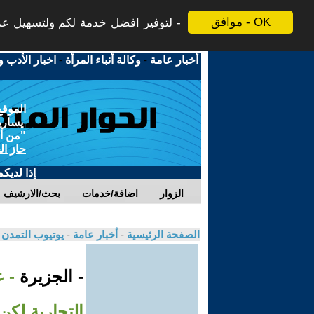
موافق - OK
لتوفير افضل خدمة لكم ولتسهيل عملي
أخبار عامة
-
وكالة أنباء المرأة
-
اخبار الأدب و
الموقع
يسارية
"من أج
حاز ال
إذا لديك
الزوار
اضافة/خدمات
بحث/الارشيف
الصفحة الرئيسية
-
أخبار عامة
-
يوتيوب التمدن
- الجزيرة
- 
التجارية لكن 