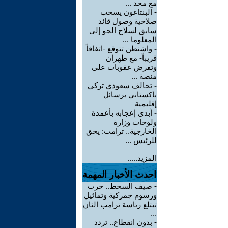
مع محد ...
-
البنتاغون يسحب
صلاحية وصول قائد
سابق لسلاح الجو إلى
المعلوما ...
-
واشنطن تتوقع -اتفاقاً
قريباً- مع طهران
وتفرض عقوبات على
منصة ...
-
تحالف سعودي تركي
باكستاني برسائل
إقليمية
-
أبدى إعجابه بأعمدة
ولوحات وزارة
الخارجية.. ترامب: يحق
للرئيس ...
المزيد.....
احدث الأخبار المهمة
-
صيف السخط.. حرب
ورسوم جمركية وتماثيل
تبتلع رئاسة ترامب الثان
...
-
بدون انقطاع.. تردد