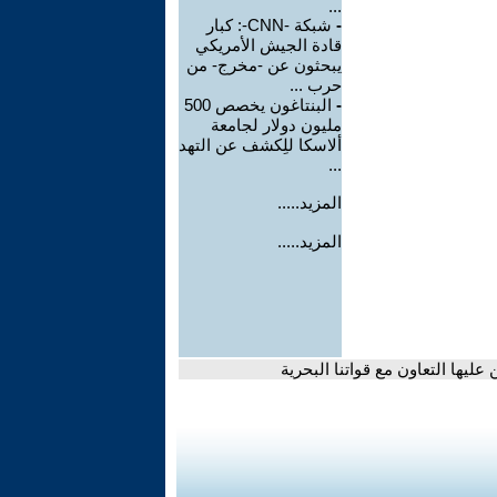
...
-
شبكة -CNN-: كبار
قادة الجيش الأمريكي
يبحثون عن -مخرج- من
حرب ...
-
البنتاغون يخصص 500
مليون دولار لجامعة
ألاسكا للِكشف عن التهد
...
المزيد.....
المزيد.....
يها التعاون مع قواتنا البحرية