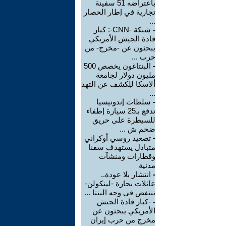
باعتراضه 51 سفينة
تجارية في إطار الحصار
...
-
شبكة -CNN-: كبار
قادة الجيش الأمريكي
يبحثون عن -مخرج- من
حرب ...
-
البنتاغون يخصص 500
مليون دولار لجامعة
ألاسكا للِكشف عن التهد
...
-
سلطات إندونيسيا
تدفع بـ25 سيارة إطفاء
للسيطرة على حريق
ضخم ش ...
-
تصعيد روسي أوكراني
متبادل يستهدف سفنا
وقطارات ومنشآت
مدنية
-
انتشار بلا عودة..
عائلات بحارة -لينكولن-
تنتفض في وجه البنتا ...
-
-كبار قادة الجيش
الأمريكي يبحثون عن
مخرج من حرب إيران