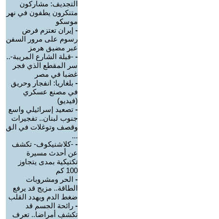
التجديف: مشاركون
متنكرون يطفون في نهر
موسكو
-
إيران تعتزم فرض
رسوم على مرور السفن
عبر مضيق هرمز
-
-قبلة الشارع المريبة-..
سر المقطع الذي فجر
غضبا في مصر
-
بلغاريا: انفجار وحريق
في مصنع عسكري
(فيديو)
-
تصعيد إسرائيلي واسع
جنوب لبنان.. تفجيرات
وقصف وتوغلات في الق
...
-
-كلاشنيكوف- تكشف
عن أحدث مسيرة
تكتيكية بمدى يتجاوز
100 كم
-
الحر ومشروبات
الطاقة.. مزيج قد يرفع
ضغط الدم ويهدد القلب
-
رائحة الجسم قد
تكشف أمراضا.. تعرف