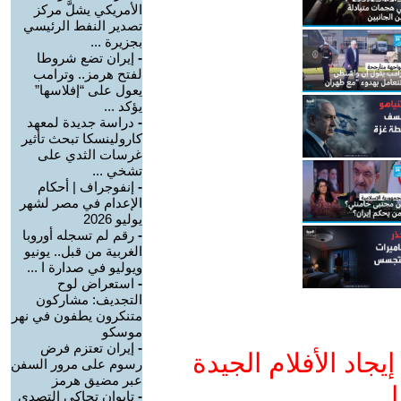
الأمريكي يشلَّ مركز
تصدير النفط الرئيسي
بجزيرة ...
-
إيران تضع شروطا
لفتح هرمز.. وترامب
يعول على “إفلاسها”
يؤكد ...
-
دراسة جديدة لمعهد
كارولينسكا تبحث تأثير
غرسات الثدي على
تشخي ...
-
إنفوجراف | أحكام
الإعدام في مصر لشهر
يوليو 2026
-
رقم لم تسجله أوروبا
الغربية من قبل.. يونيو
ويوليو في صدارة ا ...
-
استعراض لوح
التجديف: مشاركون
متنكرون يطفون في نهر
موسكو
-
إيران تعتزم فرض
جاد الأفلام الجيدة
رسوم على مرور السفن
عبر مضيق هرمز
ا
-
تايوان تحاكي التصدي