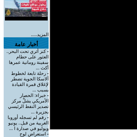
المزيد.....
أخبار عامة
-
كنز أثري تحت البحر..
العثور على حطام
سفينة رومانية عمرها
أكث ...
-
رحلة تابعة لخطوط
ألاسكا الجوية تضطر
لإغلاق قمرة القيادة
بسبب ...
-
خبراء: الحصار
الأمريكي يشلَّ مركز
تصدير النفط الرئيسي
بجزيرة ...
-
رقم لم تسجله أوروبا
الغربية من قبل.. يونيو
ويوليو في صدارة ا ...
-
استعراض لوح