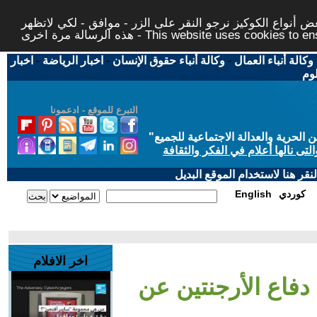
 أنواع الكوكيز نرجو النقر على الزر - موافق - لكي لاتظهر
This website uses cookies to ensure you ge
وكالة أنباء العمال
-
وكالة أنباء حقوق الإنسان
-
اخبار الرياضة
-
اخبار
لوم
التبرع للموقع - ادعمونا
حرية والعدالة الاجتماعية للجميع
"
تى نالها أعلام في الفكر والثقافة
قر هنا لاستخدام الموقع البديل
كوردي
English
اخر الافلام
دفاع الأرجنتين عن