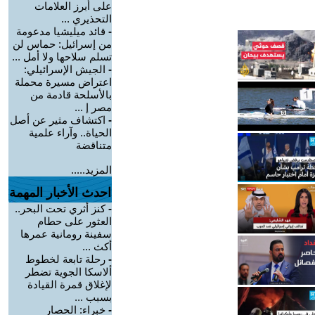
على أبرز العلامات
التحذيري ...
-
قائد ميليشيا مدعومة
من إسرائيل: حماس لن
تسلم سلاحها ولا أمل ...
-
الجيش الإسرائيلي:
اعتراض مسيرة محملة
بالأسلحة قادمة من
مصر إ ...
-
اكتشاف مثير عن أصل
الحياة.. وآراء علمية
متناقضة
المزيد.....
احدث الأخبار المهمة
-
كنز أثري تحت البحر..
العثور على حطام
سفينة رومانية عمرها
أكث ...
-
رحلة تابعة لخطوط
ألاسكا الجوية تضطر
لإغلاق قمرة القيادة
بسبب ...
-
خبراء: الحصار