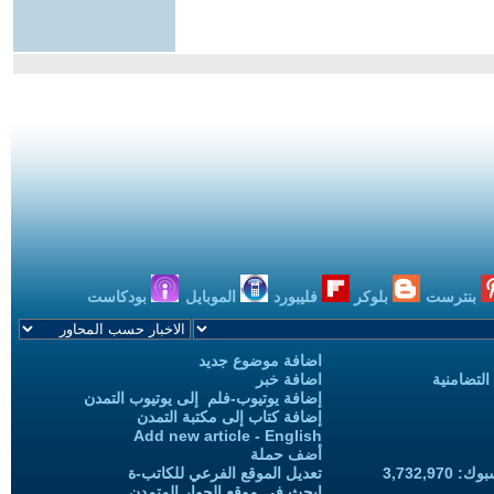
بنترست
بلوكر
فليبورد
الموبايل
بودكاست
اضافة موضوع جديد
التضامنية
اضافة خبر
إضافة يوتيوب-فلم إلى يوتيوب التمدن
إضافة كتاب إلى مكتبة التمدن
Add new article - English
أضف حملة
3,732,97
تعديل الموقع الفرعي للكاتب-ة
ابحث في موقع الحوار المتمدن