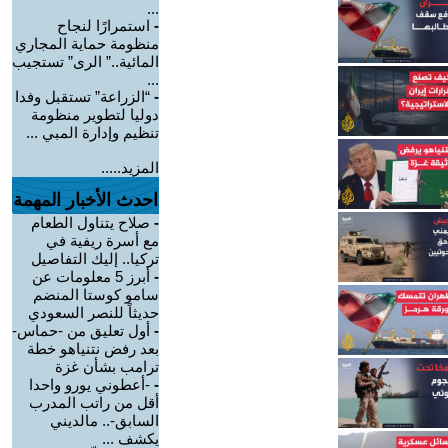
...
-
استمرارًا لنجاح
منظومة حماية المجاري
المائية..” الرى” تستجيب
...
-
“الزراعة” تستقبل وفدا
دوليا لتطوير منظومة
تنظيم وإدارة المبي ...
المزيد.....
احدث الأخبار المهمة
-
صلاح يتناول الطعام
مع أسرة ريفية في
تركيا.. إليك التفاصيل
-
أبرز 5 معلومات عن
سامو كوستا المنضم
حديثاً للنصر السعودي
-
أول تعليق من -حماس-
بعد رفض نتنياهو خطة
ترامب بشأن غزة
-
-أعطوني يورو واحدا
أقل من راتب المدرب
السابق-.. مالديني
يكشف ...