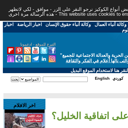
 أنواع الكوكيز نرجو النقر على الزر - موافق - لكي لاتظهر
This website uses cookies to ensure you ge
وكالة أنباء العمال
-
وكالة أنباء حقوق الإنسان
-
اخبار الرياضة
-
اخبار
لوم
التبرع للموقع - ادعمونا
حرية والعدالة الاجتماعية للجميع
"
تى نالها أعلام في الفكر والثقافة
قر هنا لاستخدام الموقع البديل
كوردي
English
اخر الافلام
لى اتفاقية الخليل؟