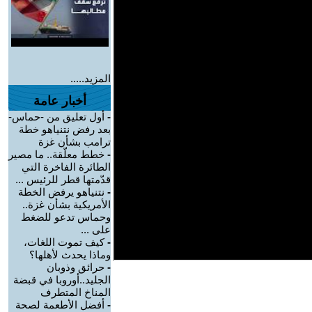
المزيد.....
أخبار عامة
-
أول تعليق من -حماس-
بعد رفض نتنياهو خطة
ترامب بشأن غزة
-
خطط معلّقة.. ما مصير
الطائرة الفاخرة التي
قدّمتها قطر للرئيس ...
-
نتنياهو يرفض الخطة
الأمريكية بشأن غزة..
وحماس تدعو للضغط
على ...
-
كيف تموت اللغات،
وماذا يحدث لأهلها؟
-
حرائق وذوبان
الجليد..أوروبا في قبضة
المناخ المتطرف
-
أفضل الأطعمة لصحة