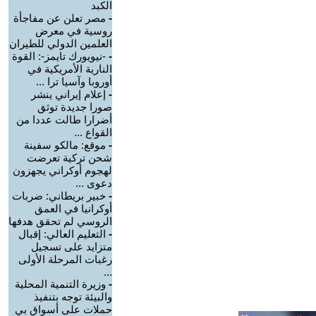
الكبد
-
مصر تعلن عن مفاجأة
روسية في معرض
العلمين الدولي للطيران
-
-نيويورك تايمز-: القوة
النارية الأمريكية في
أوروبا وآسيا ترا ...
-
إعلام إيراني ينشر
صورا جديدة توثق
أضرارا طالت عددا من
القواع ...
-
موقع: مالكو سفينة
شحن تركية تعرضت
لهجوم أوكراني يجهزون
دعوى ...
-
خبير بريطاني: ضربات
أوكرانيا في العمق
الروسي لم تحقق هدفها
-
التعليم العالي: إقبال
متزايد على تسجيل
رغبات المرحلة الأولى
...
-
وزيرة التنمية المحلية
والبيئة توجه بتنفيذ
حملات على أسواق بي