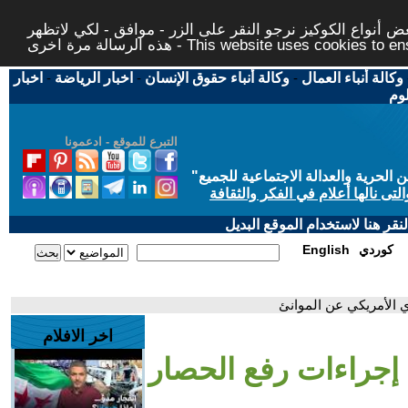
 أنواع الكوكيز نرجو النقر على الزر - موافق - لكي لاتظهر
This website uses cookies to ensure you ge
وكالة أنباء العمال
-
وكالة أنباء حقوق الإنسان
-
اخبار الرياضة
-
اخبار
لوم
التبرع للموقع - ادعمونا
حرية والعدالة الاجتماعية للجميع
"
تى نالها أعلام في الفكر والثقافة
قر هنا لاستخدام الموقع البديل
كوردي
English
ي الأمريكي عن الموانئ
اخر الافلام
ء إجراءات رفع الحصار