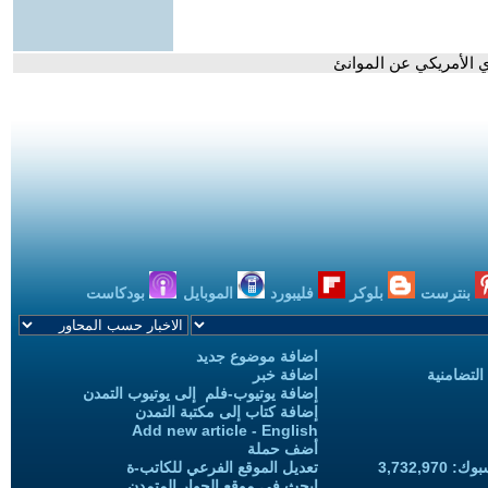
ي الأمريكي عن الموانئ
بنترست
بلوكر
فليبورد
الموبايل
بودكاست
اضافة موضوع جديد
التضامنية
اضافة خبر
إضافة يوتيوب-فلم إلى يوتيوب التمدن
إضافة كتاب إلى مكتبة التمدن
Add new article - English
أضف حملة
3,732,97
تعديل الموقع الفرعي للكاتب-ة
ابحث في موقع الحوار المتمدن