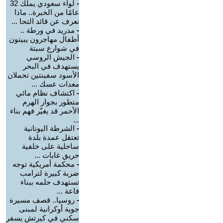
-
لواء سعودي يملك 32
عامًا من الخبرة.. ماذا
نعرف عن قائد التحا ...
-
مدريد في ورطة ..
أطفال مهاجرون يبيتون
في شوارع سبتة
-
الجيش الروسي
يستهدف في البحر
الأسود سفينتين تحملان
معدات عسك ...
-
اكتشاف نظام مائي
متطور بجوار الهرم
الأحمر قد يغيّر فهم بناء
...
-
الشرطة اليونانية
تعتقل عمدة بلدة
ساحلية على خلفية
حريق غابات ...
-
محكمة أمريكية توجه
ضربة كبيرة لترامب
تستهدف حلمه ببناء
قاعة ...
-
روسيا.. قصف مسيرة
جوية أوكرانية لمبنى
سكني في كيرتش يسفر