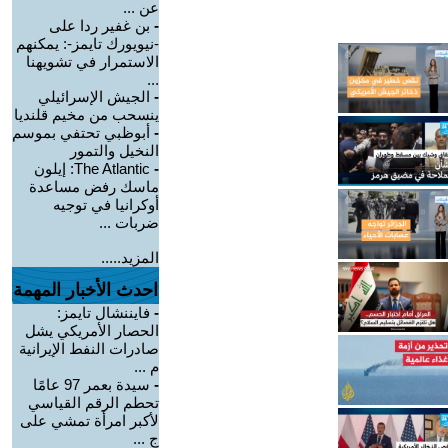
عن ...
-
بن غفير ردا على
-نيويورك تايمز-: يمكنهم
الاستمرار في تشويهنا
...
-
الجيش الإسرائيلي
ينسحب من مخيم قلنديا
-
أبوظبي تحتفي بموسم
النخيل والتمور
-
The Atlantic: إيلون
ماسك رفض مساعدة
أوكرانيا في توجيه
ضربات ...
المزيد.....
احدث الأخبار المهمة
-
فايننشال تايمز:
الحصار الأمريكي يشل
صادرات النفط الإيرانية
م ...
-
سيدة بعمر 97 عامًا
تحطم الرقم القياسي
لأكبر امرأة تمشي على
ج ...