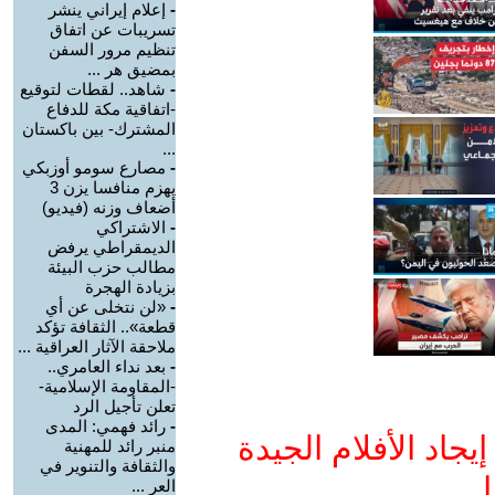
-
إعلام إيراني ينشر
تسريبات عن اتفاق
تنظيم مرور السفن
بمضيق هر ...
-
شاهد.. لقطات لتوقيع
-اتفاقية مكة للدفاع
المشترك- بين باكستان
...
-
مصارع سومو أوزبكي
يهزم منافسا يزن 3
أضعاف وزنه (فيديو)
-
الاشتراكي
الديمقراطي يرفض
مطالب حزب البيئة
بزيادة الهجرة
-
«لن نتخلى عن أي
قطعة».. الثقافة تؤكد
ملاحقة الآثار العراقية ...
-
بعد نداء العامري..
-المقاومة الإسلامية-
تعلن تأجيل الرد
-
رائد فهمي: المدى
جاد الأفلام الجيدة
منبر رائد للمهنية
والثقافة والتنوير في
ا
العر ...