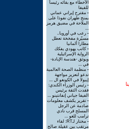
الأخطاء مع بقائه رئيساً
للفيفا
-
مقترح إيراني عماني
يمنح طهران نفوذا على
الملاحة في مضيق هرمز
...
-
رعب في أوروبا..
مسيّرة مفخخة تعطل
مطارا ألمانيا
-
كاتب يهودي يفكك
الرواية الإسرائيلية
ويوثق -هندسة الإبادة-
في ...
-
منظمة الصحة العالمية
تدعو لتعزيز مواجهة
إيبولا في الكونغو ال ...
ا
-
رئيس الوزراء الكندي:
فقدت الثقة برئيس
الفيفا جياني إنفانتينو ...
-
تقرير يكشف معلومات
صادمة عن الرجل
المسلح قرب نادي
ترامب للغو ...
-
مختار لـRT: لقاء
مرتقب بين عقيلة صالح