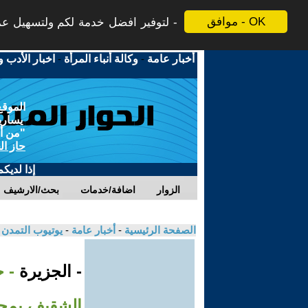
موافق - OK
لتوفير افضل خدمة لكم ولتسهيل عملي
أخبار عامة
-
وكالة أنباء المرأة
-
اخبار الأدب و
الموقع
يسارية
"من أج
حاز ال
إذا لديك
الزوار
اضافة/خدمات
بحث/الارشيف
الصفحة الرئيسية
-
أخبار عامة
-
يوتيوب التمدن
- الجزيرة
- 
الشقيف بمحل