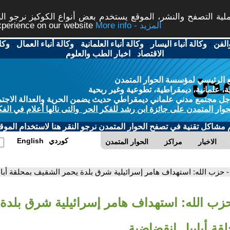
ة التصفح والنشر، الموقع يستخدم بعض أنواع الكوكيز نرجو النق
More info - المزيد
experience on our website
الفن
-
وكالة أنباء اليسار
-
وكالة أنباء العلمانية
-
وكالة أنباء العمال
-
وكا
الاقتصاد
-
اخبار الطب والعلوم
 الرئيسي لمؤسسة الحوار المتمدن
، علمانية، ديمقراطية، تطوعية وغير ربحية
ل مجتمع مدني علماني ديمقراطي حديث يضمن الحرية والعدالة الاجتم
حوار المتمدن على جائزة ابن رشد للفكر الحر والتى نالها أعلام في الفك
م مشاكل تقنية في تصفح الحوار المتمدن نرجو النقر هنا لاستخدام الموقع
كوردي
English
الاخبار
مراكز
الحوار المتمدن
- حزب الله: استهداف هامر إسرائيلية شرق بلدة يحمر الشقيف بمحلقة أبا
حزب الله: استهداف هامر إسرائيلية شرق بلدة
قة أبابيل انقضاضية