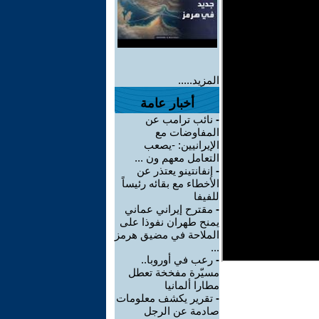
المزيد.....
أخبار عامة
-
نائب ترامب عن
المفاوضات مع
الإيرانيين: -يصعب
التعامل معهم ون ...
-
إنفانتينو يعتذر عن
الأخطاء مع بقائه رئيساً
للفيفا
-
مقترح إيراني عماني
يمنح طهران نفوذا على
الملاحة في مضيق هرمز
...
-
رعب في أوروبا..
مسيّرة مفخخة تعطل
مطارا ألمانيا
-
تقرير يكشف معلومات
صادمة عن الرجل