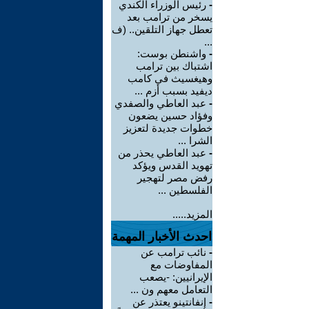
-
رئيس الوزراء الكندي
يسخر من ترامب بعد
تعطل جهاز التلقين.. (ف
...
-
واشنطن بوست:
اشتباك بين ترامب
وهيغسيث في كامب
ديفيد بسبب أزم ...
-
عبد العاطي والصفدي
وفؤاد حسين يضعون
خطوات جديدة لتعزيز
الشرا ...
-
عبد العاطي يحذر من
تهويد القدس ويؤكد
رفض مصر لتهجير
الفلسطين ...
المزيد.....
احدث الأخبار المهمة
-
نائب ترامب عن
المفاوضات مع
الإيرانيين: -يصعب
التعامل معهم ون ...
-
إنفانتينو يعتذر عن