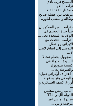
المسلح قرب نادي
ترامب للغو ...
-
مختار لـRT: لقاء
مرتقب بين عقيلة صالح
وتكالة والمنفي لبلورة
...
-
ترامب: من الممكن أن
تبدأ حياة الجحيم في
الولايات المتحدة بحل ...
-
ترامب: نتحدث مع
الإيرانيين وأفضّل
التوصل إلى اتفاق لأنني
لا ...
-
مجهول يحطم تمثالا
للسيدة العذراء في
كنيسة بنيويورك
والشرطة ت ...
-
اعتراف أوكراني ثقيل:
زالوجني يقر بسقوط
أوراق كييف العسكرية و
...
-
نائب رئيس مجلس
الدولة الليبي لـRT:
مبادرة بولس غير
مرضية وإس ...