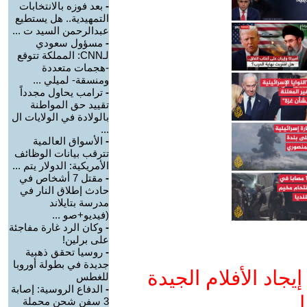
-
بعد فوزه بالانتخابات
التمهيدية.. هل يستطيع
عبدالرحمن السيد ت ...
-
مسؤول سعودي
لـCNN: المملكة تتوقع
-هجمات متعددة
ومنسقة- لميلي ...
-
ترامب يحاول مجدداً
تقييد حق المواطنة
بالولادة في الولايات ال
...
-
الأسواق العالمية
تترقب بيانات الوظائف
الأمريكية: الدولار يتم ...
-
مقتل 7 أشخاص في
حادث إطلاق النار في
مدرسة بتايلاند
(فيديو+صو ...
-
وكان الرد غارة مفاجئة
على برلين!
-
روسيا تحقق ذهبية
جديدة في بطولة أوروبا
جاد الأفلام الجيدة
للغطس
-
الدفاع الروسية: إصابة
ا
3 سفن شحن محملة