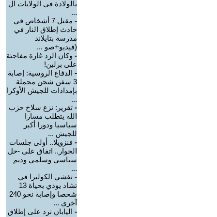
بالولادة في الولايات ال
...
-
مقتل 7 أشخاص في
حادث إطلاق النار في
مدرسة بتايلاند
(فيديو+صو ...
-
وكان الرد غارة مفاجئة
على برلين!
-
الدفاع الروسية: إصابة
3 سفن شحن محملة
بإمدادات للجيش الأوكرا
...
-
تقرير: نزع سلاح حزب
الله يتطلب مسارا
سياسيا ودورا أكبر
للجيش ...
-
فنزويلا.. أولى جلسات
الحوار.. اتفاق على -حل
سياسي وسلمي وديم
...
-
تفشي الكوليرا في
تشاد يودي بحياة 13
شخصا وإصابة نحو 240
آخري ...
-
اليابان ترد على إطلاق