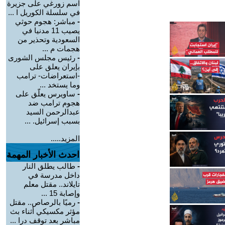
اسم زورغي على جزيرة
في سلسلة الكوريل ا ...
-
مباشر: هجوم حوثي
يصيب 11 مدنيا في
السعودية وتحذير من
هجمات م ...
-
رئيس مجلس الشورى
بإيران يعلق على
-استعراضات- ترامب
وما يستخد ...
-
ساويرس يعلّق على
هجوم ترامب ضد
عبدالرحمن السيد
بسبب إسرائيل. ...
المزيد.....
احدث الأخبار المهمة
-
طالب يطلق النار
داخل مدرسة في
تايلاند.. مقتل معلم
وإصابة 15 ...
-
رميًا بالرصاص.. مقتل
مؤثر مكسيكي أثناء بث
مباشر بعد توقف درا ...