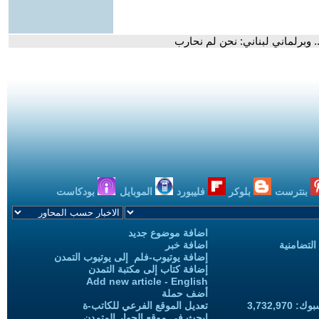
. وبرلماني لبناني: نحن لم نحارب
بنترست
بلوكر
فليبورد
الموبايل
بودكاست
اضافة موضوع جديد
التضامنية
اضافة خبر
إضافة يوتيوب-فلم إلى يوتيوب التمدن
إضافة كتاب إلى مكتبة التمدن
Add new article - English
أضف حملة
3,732,97
تعديل الموقع الفرعي للكاتب-ة
ابحث في موقع الحوار المتمدن