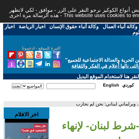
 أنواع الكوكيز نرجو النقر على الزر - موافق - لكي لاتظهر
This website uses cookies to ensure you ge
وكالة أنباء العمال
-
وكالة أنباء حقوق الإنسان
-
اخبار الرياضة
-
اخبار
لوم
التبرع للموقع - ادعمونا
حرية والعدالة الاجتماعية للجميع
"
تى نالها أعلام في الفكر والثقافة
قر هنا لاستخدام الموقع البديل
كوردي
English
. وبرلماني لبناني: نحن لم نحارب
اخر الافلام
-شرط لبنان- لإنهاء