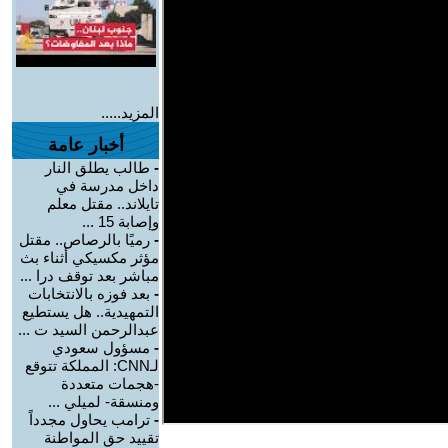
المزيد.....
أخبار عامة
-
طالب يطلق النار
داخل مدرسة في
تايلاند.. مقتل معلم
وإصابة 15 ...
-
رميًا بالرصاص.. مقتل
مؤثر مكسيكي أثناء بث
مباشر بعد توقف درا ...
-
بعد فوزه بالانتخابات
التمهيدية.. هل يستطيع
عبدالرحمن السيد ت ...
-
مسؤول سعودي
لـCNN: المملكة تتوقع
-هجمات متعددة
ومنسقة- لميلي ...
-
ترامب يحاول مجدداً
تقييد حق المواطنة