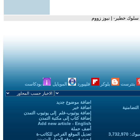
سلوك خطير- | نيوز زووم
بنترست
بلوكر
فليبورد
الموبايل
بودكاست
اضافة موضوع جديد
التضامنية
اضافة خبر
إضافة يوتيوب-فلم إلى يوتيوب التمدن
إضافة كتاب إلى مكتبة التمدن
Add new article - English
أضف حملة
3,732,97
تعديل الموقع الفرعي للكاتب-ة
ابحث في موقع الحوار المتمدن