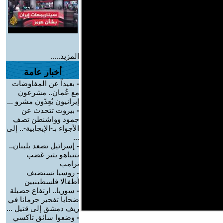
المزيد.....
أخبار عامة
-
بعيداً عن المفاوضات
مع عُمان.. مشرعون
إيرانيون يُعِدّون مشرو ...
-
بيروت تتحدث عن
جمود وواشنطن تصف
الأجواء بـ-الإيجابية-.. إلى
...
-
إسرائيل تصعد بلبنان..
نتنياهو يثير غضب
ترامب
-
روسيا تستضيف
أطفالا فلسطينيين
-
سوريا.. ارتفاع حصيلة
ضحايا تفجير جرمانا في
ريف دمشق إلى قتيل ...
-
وضعوا سائق تاكسي