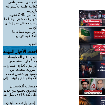
العوضي.. مصر تلغي
فعالية طبية للأسترالية
باربر ...
-
كاميرا CNN تجوب
شوارع دمشق.. وهذا ما
رصدته خلال نظرة على
الح ...
-
ترامب: صناعاتنا
الدفاعية تتوسع
المزيد.....
احدث الأخبار المهمة
-
بعيداً عن المفاوضات
مع عُمان.. مشرعون
إيرانيون يُعِدّون مشرو ...
-
بيروت تتحدث عن
جمود وواشنطن تصف
الأجواء بـ-الإيجابية-.. إلى
...
-
منتخب أفغانستان
النسوي يجتمع من جديد
على بُعد 8 آلاف ميل بعد
...
-
إسرائيل تصعد بلبنان..