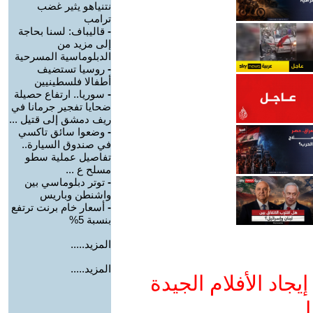
نتنياهو يثير غضب
ترامب
-
قاليباف: لسنا بحاجة
إلى مزيد من
الدبلوماسية المسرحية
-
روسيا تستضيف
أطفالا فلسطينيين
-
سوريا.. ارتفاع حصيلة
ضحايا تفجير جرمانا في
ريف دمشق إلى قتيل ...
-
وضعوا سائق تاكسي
في صندوق السيارة..
تفاصيل عملية سطو
مسلح ع ...
-
توتر دبلوماسي بين
واشنطن وباريس
-
أسعار خام برنت ترتفع
بنسبة 5%
المزيد.....
المزيد.....
جاد الأفلام الجيدة
ا