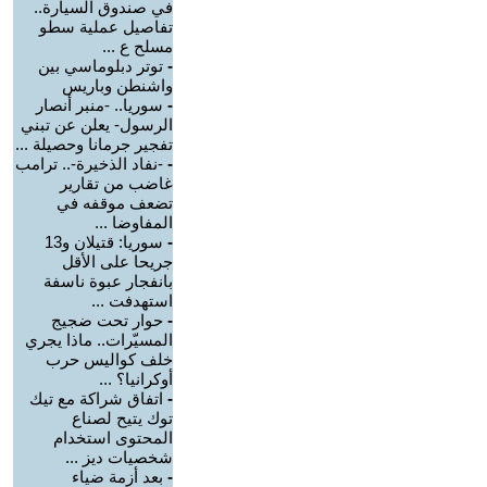
في صندوق السيارة..
تفاصيل عملية سطو
مسلح ع ...
-
توتر دبلوماسي بين
واشنطن وباريس
-
سوريا.. -منبر أنصار
الرسول- يعلن عن تبني
تفجير جرمانا وحصيلة ...
-
-نفاد الذخيرة-.. ترامب
غاضب من تقارير
تضعف موقفه في
المفاوضا ...
-
سوريا: قتيلان و13
جريحا على الأقل
بانفجار عبوة ناسفة
استهدفت ...
-
حوار تحت ضجيج
المسيّرات.. ماذا يجري
خلف كواليس حرب
أوكرانيا؟ ...
-
اتفاق شراكة مع تيك
توك يتيح لصناع
المحتوى استخدام
شخصيات ديز ...
-
بعد أزمة ضياء