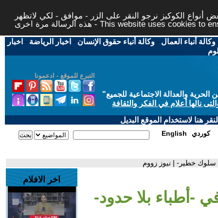
 أنواع الكوكيز نرجو النقر على الزر - موافق - لكي لاتظهر
This website uses cookies to ensure you ge
وكالة أنباء العمال
-
وكالة أنباء حقوق الإنسان
-
اخبار الرياضة
-
اخبار
لوم
التبرع للموقع - ادعمونا
حرية والعدالة الاجتماعية للجميع
"
تى نالها أعلام في الفكر والثقافة
قر هنا لاستخدام الموقع البديل
كوردي
English
سلوك خطير- | نيوز زووم
اخر الافلام
-أطباء بلا حدود-