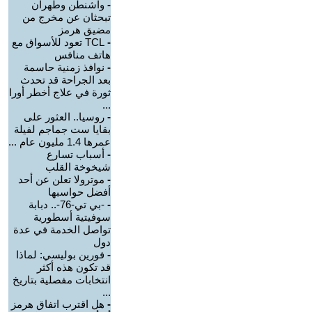
-
واشنطن وطهران
تبحثان عن مخرج من
مضيق هرمز
-
TCL تعود للأسواق مع
هاتف منافس
-
نوافذ زمنية حاسمة
بعد الجراحة قد تحدث
ثورة في علاج أخطر أورا
...
-
روسيا.. العثور على
بقايا ست جماجم لفيلة
عمرها 1.4 مليون عام ...
-
أسباب تسارع
شيخوخة القلب
-
موترولا تعلن عن أحد
أفضل حواسبها
-
-بي تي-76-.. دبابة
سوفيتية أسطورية
تواصل الخدمة في عدة
دول
-
فورين بوليسي: لماذا
قد تكون هذه أكثر
انتخابات مفصلية بتاريخ
...
-
هل اقترب اتفاق هرمز