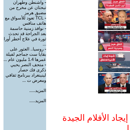
-
واشنطن وطهران
تبحثان عن مخرج من
مضيق هرمز
-
TCL تعود للأسواق مع
هاتف منافس
-
نوافذ زمنية حاسمة
بعد الجراحة قد تحدث
ثورة في علاج أخطر أورا
...
-
روسيا.. العثور على
بقايا ست جماجم لفيلة
عمرها 1.4 مليون عام ...
-
متحف النصر يحيي
ذكرى فك حصار
لينينغراد ببرنامج ثقافي
ومعرض ت ...
المزيد.....
المزيد.....
جاد الأفلام الجيدة
ا