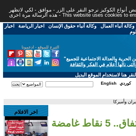
 أنواع الكوكيز نرجو النقر على الزر - موافق - لكي لاتظهر
This website uses cookies to ensure you ge
وكالة أنباء العمال
-
وكالة أنباء حقوق الإنسان
-
اخبار الرياضة
-
اخبار
لوم
التبرع للموقع - ادعمونا
حرية والعدالة الاجتماعية للجميع
"
تى نالها أعلام في الفكر والثقافة
قر هنا لاستخدام الموقع البديل
كوردي
English
اخر الافلام
- العالم الليلة | رغم الاتفاق.. 5 نقاط غامضة