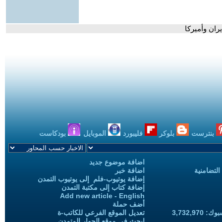
بنترست
بلوكر
فليبورد
الموبايل
بودكاست
اضافة موضوع جديد
التضامنية
اضافة خبر
إضافة يوتيوب-فلم إلى يوتيوب التمدن
إضافة كتاب إلى مكتبة التمدن
Add new article - English
أضف حملة
3,732,97
تعديل الموقع الفرعي للكاتب-ة
ابحث في موقع الحوار المتمدن