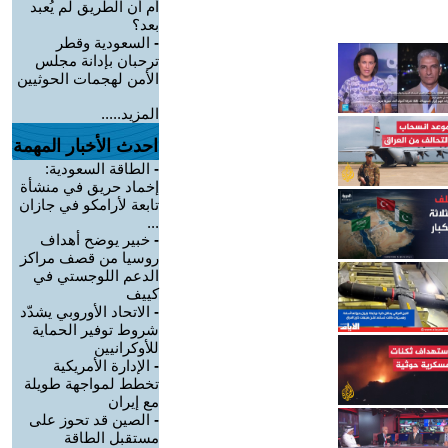
أم أن الطريق لم يُعبد
بعد؟
-
السعودية وقطر
ترحبان بإدانة مجلس
الأمن لهجمات الحوثيين
المزيد.....
احدث الأخبار المهمة
-
الطاقة السعودية:
إخماد حريق في منشأة
تابعة لأرامكو في جازان
...
-
خبير يوضح أهداف
روسيا من قصف مراكز
الدعم اللوجستي في
كييف
-
الاتحاد الأوروبي يشدّد
شروط توفير الحماية
للأوكرانيين
-
الإدارة الأمريكية
تخطط لمواجهة طويلة
مع إيران
-
الصين قد تحوز على
مستقبل الطاقة