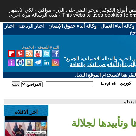
 أنواع الكوكيز نرجو النقر على الزر - موافق - لكي لاتظهر
This website uses cookies to ensure you ge
وكالة أنباء العمال
-
وكالة أنباء حقوق الإنسان
-
اخبار الرياضة
-
اخبار
لوم
التبرع للموقع - ادعمونا
حرية والعدالة الاجتماعية للجميع
"
تى نالها أعلام في الفكر والثقافة
قر هنا لاستخدام الموقع البديل
كوردي
English
المعظم
اخر الافلام
 وتأييدها لجلالة