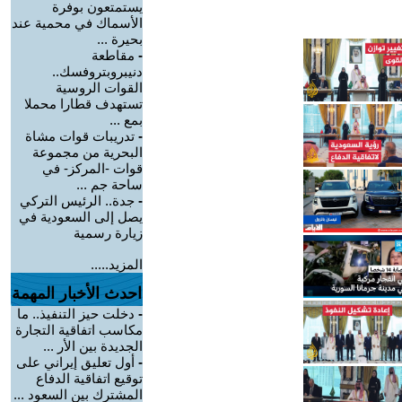
يستمتعون بوفرة
الأسماك في محمية عند
بحيرة ...
-
مقاطعة
دنيبروبتروفسك..
القوات الروسية
تستهدف قطارا محملا
بمع ...
-
تدريبات قوات مشاة
البحرية من مجموعة
قوات -المركز- في
ساحة جم ...
-
جدة.. الرئيس التركي
يصل إلى السعودية في
زيارة رسمية
المزيد.....
احدث الأخبار المهمة
-
دخلت حيز التنفيذ.. ما
مكاسب اتفاقية التجارة
الجديدة بين الأر ...
-
أول تعليق إيراني على
توقيع اتفاقية الدفاع
المشترك بين السعود ...