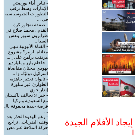
-
تباين أداء بورصتي
الإمارات وسط ترقب
التطورات الجيوسياسية
في ...
-
صفقة تتجاوز كرة
القدم.. محمد صلاح في
طرابزون سبور ينعش
السيا ...
-
القناة الأنبوبية تنهي
معاناة الزبير؟ مشروع
مرتقب يراهن على إ ...
-
حاخام بارز وملياردير
يهودي يبحثان مقاضاة
إسرائيل دوليًا.. وا ...
-
تايوان تختبر جاهزية
الطوارئ عبر مناورة
إنذار جوي
-
خبراء: تحالف باكستان
مع السعودية وتركيا
فرصة جيدة محفوفة بال
...
-
رغم الهدوء الحذر بعد
جاد الأفلام الجيدة
وقف الضربات.. تراجع
حركة الملاحة عبر مض
ا
...