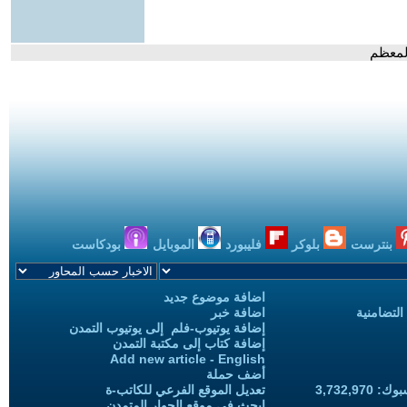
المعظم
بنترست
بلوكر
فليبورد
الموبايل
بودكاست
اضافة موضوع جديد
التضامنية
اضافة خبر
إضافة يوتيوب-فلم إلى يوتيوب التمدن
إضافة كتاب إلى مكتبة التمدن
Add new article - English
أضف حملة
3,732,97
تعديل الموقع الفرعي للكاتب-ة
ابحث في موقع الحوار المتمدن