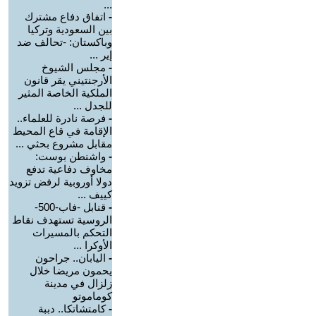
...
-
اتفاق دفاع مشترك
بين السعودية وتركيا
وباكستان: -تحالف ضد
إير ...
-
مجلس الشيوخ
الأرجنتيني يقر قانون
الملكية الخاصة المثير
للجدل ...
-
فرصة نادرة للعلماء..
الإقامة في قاع المحيط
مقابل مشروع بحثي ...
-
واشنطن بوست:
مخاوف دفاعية تدفع
دولا أوروبية لرفض تزويد
كييف ...
-
قنابل -فاب-500-
الروسية تستهدف نقاط
التحكم بالمسيرات
الأوكرا ...
-
اليابان.. جراحون
يحمون مريضا خلال
زلزال في مدينة
كوماموتو
-
كامتشاتكا.. دببة