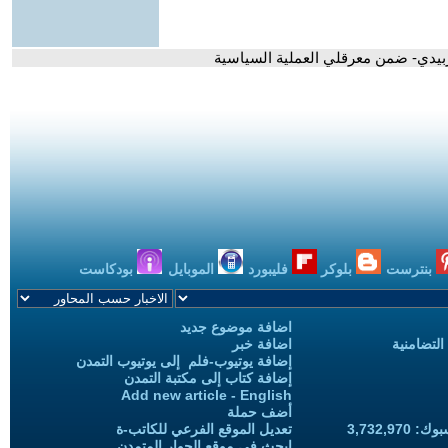
الزبيدي- ضمن معرقلي العملية السياسية
بنترست
بلوكر
فليبورد
الموبايل
بودكاست
اضافة موضوع جديد
التضامنية
اضافة خبر
إضافة يوتيوب-فلم إلى يوتيوب التمدن
إضافة كتاب إلى مكتبة التمدن
Add new article - English
أضف حملة
3,732,97
تعديل الموقع الفرعي للكاتب-ة
ابحث في موقع الحوار المتمدن