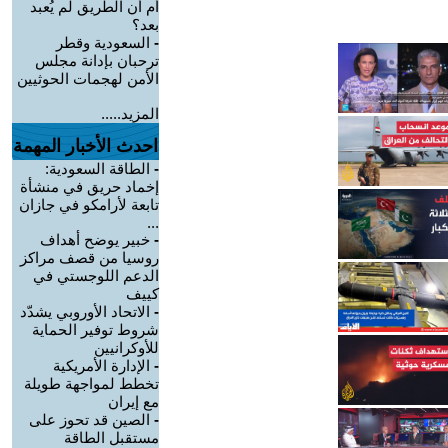
أم أن الطريق لم يُعبد
بعد؟
-
السعودية وقطر
ترحبان بإدانة مجلس
الأمن لهجمات الحوثيين
المزيد.....
احدث الأخبار المهمة
-
الطاقة السعودية:
إخماد حريق في منشأة
تابعة لأرامكو في جازان
...
-
خبير يوضح أهداف
روسيا من قصف مراكز
الدعم اللوجستي في
كييف
-
الاتحاد الأوروبي يشدّد
شروط توفير الحماية
للأوكرانيين
-
الإدارة الأمريكية
تخطط لمواجهة طويلة
مع إيران
-
الصين قد تحوز على
مستقبل الطاقة