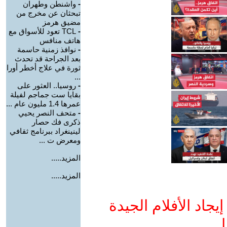
-
واشنطن وطهران
تبحثان عن مخرج من
مضيق هرمز
-
TCL تعود للأسواق مع
هاتف منافس
-
نوافذ زمنية حاسمة
بعد الجراحة قد تحدث
ثورة في علاج أخطر أورا
...
-
روسيا.. العثور على
بقايا ست جماجم لفيلة
عمرها 1.4 مليون عام ...
-
متحف النصر يحيي
ذكرى فك حصار
لينينغراد ببرنامج ثقافي
ومعرض ت ...
المزيد.....
المزيد.....
جاد الأفلام الجيدة
ا