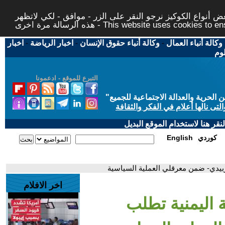
 أنواع الكوكيز نرجو النقر على الزر - موافق - لكي لاتظهر
This website uses cookies to ensure you ge
وكالة أنباء العمال
-
وكالة أنباء حقوق الإنسان
-
اخبار الرياضة
-
اخبار
لوم
التبرع للموقع - ادعمونا
حرية والعدالة الاجتماعية للجميع
"
تى نالها أعلام في الفكر والثقافة
قر هنا لاستخدام الموقع البديل
كوردي
English
الزبيدي- ضمن معرقلي العملية السياسية
اخر الافلام
مة اليمنية تطلب