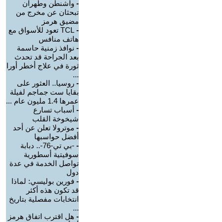
-
واشنطن وطهران
تبحثان عن مخرج من
مضيق هرمز
-
TCL تعود للأسواق مع
هاتف منافس
-
نوافذ زمنية حاسمة
بعد الجراحة قد تحدث
ثورة في علاج أخطر أورا
...
-
روسيا.. العثور على
بقايا ست جماجم لفيلة
عمرها 1.4 مليون عام ...
-
أسباب تسارع
شيخوخة القلب
-
موترولا تعلن عن أحد
أفضل حواسبها
-
-بي تي-76-.. دبابة
سوفيتية أسطورية
تواصل الخدمة في عدة
دول
-
فورين بوليسي: لماذا
قد تكون هذه أكثر
انتخابات مفصلية بتاريخ
...
-
هل اقترب اتفاق هرمز