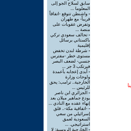
سابق لسلاح الجو إلى
المعلوما ...
-
واشنطن تتوقع -اتفاقاً
قريباً- مع طهران
وتفرض عقوبات على
منصة ...
-
تحالف سعودي تركي
باكستاني برسائل
إقليمية
-
شرطة لندن تخفض
مستوى خطر -مفترس
جنسي- لضعف البصر
فيرتكب 3 جر ...
-
أبدى إعجابه بأعمدة
ولوحات وزارة
الخارجية.. ترامب: يحق
ا
للرئيس ...
-
الجزائري ابن ناصر
يودع جماهير ميلان بعد
إنهاء عقده مع النادي ...
-
-اتفاقية مكة-.. قلق
إسرائيلي من سعي
السعودية لعمق
استراتيجي. ...
-
الخارجية الروسية: لا