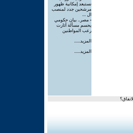
نستبعد إمكانية ظهور
مرشحين جدد لمنصب
ال ...
-
مصر.. بيان حكومي
يحسم مسألة أثارت
رعب المواطنين
المزيد.....
المزيد.....
اتفاق؟