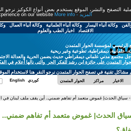
ة التصفح والنشر، الموقع يستخدم بعض أنواع الكوكيز نرجو النق
More info - المزيد
experience on our website
الفن
-
وكالة أنباء اليسار
-
وكالة أنباء العلمانية
-
وكالة أنباء العمال
-
وكا
الاقتصاد
-
اخبار الطب والعلوم
 الرئيسي لمؤسسة الحوار المتمدن
، علمانية، ديمقراطية، تطوعية وغير ربحية
ل مجتمع مدني علماني ديمقراطي حديث يضمن الحرية والعدالة الاجتم
حوار المتمدن على جائزة ابن رشد للفكر الحر والتى نالها أعلام في الفك
م مشاكل تقنية في تصفح الحوار المتمدن نرجو النقر هنا لاستخدام الموقع
كوردي
English
الاخبار
مراكز
الحوار المتمدن
- سياق الحدث| غموض متعمد أم تفاهم ضمني.. أين يقف ملف لبنان في ال
سياق الحدث| غموض متعمد أم تفاهم ضمني.. 
تفاق؟