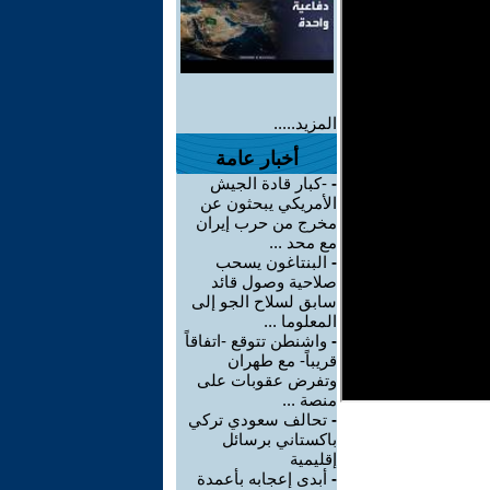
المزيد.....
أخبار عامة
-
-كبار قادة الجيش
الأمريكي يبحثون عن
مخرج من حرب إيران
مع محد ...
-
البنتاغون يسحب
صلاحية وصول قائد
سابق لسلاح الجو إلى
المعلوما ...
-
واشنطن تتوقع -اتفاقاً
قريباً- مع طهران
وتفرض عقوبات على
منصة ...
-
تحالف سعودي تركي
باكستاني برسائل
إقليمية
-
أبدى إعجابه بأعمدة