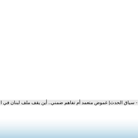
- سياق الحدث| غموض متعمد أم تفاهم ضمني.. أين يقف ملف لبنان في ال