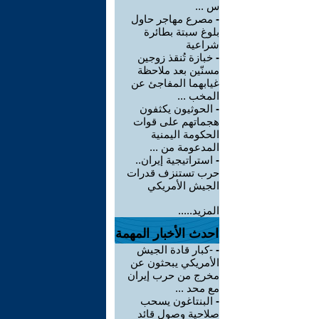
س ...
-
مصرع مهاجر حاول
بلوغ سبتة بطائرة
شراعية
-
خبازة تُنقذ زوجين
مسنّين بعد ملاحظة
غيابهما المفاجئ عن
المخب ...
-
الحوثيون يكثفون
هجماتهم على قوات
الحكومة اليمنية
المدعومة من ...
-
استراتيجية إيران..
حرب تستنزف قدرات
الجيش الأمريكي
المزيد.....
احدث الأخبار المهمة
-
-كبار قادة الجيش
الأمريكي يبحثون عن
مخرج من حرب إيران
مع محد ...
-
البنتاغون يسحب
صلاحية وصول قائد