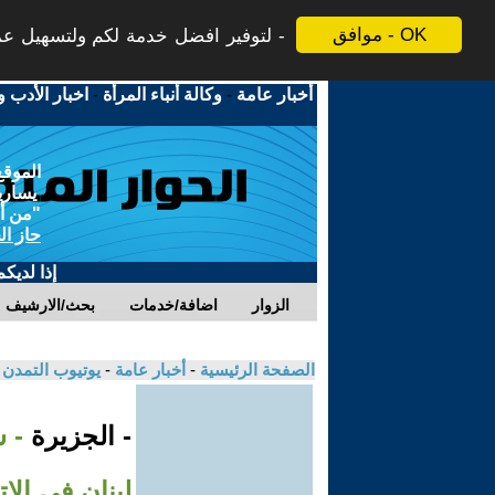
موافق - OK
لتوفير افضل خدمة لكم ولتسهيل عملي
أخبار عامة
-
وكالة أنباء المرأة
-
اخبار الأدب و
الموقع
يسارية
"من أج
حاز ال
إذا لديك
الزوار
اضافة/خدمات
بحث/الارشيف
الصفحة الرئيسية
-
أخبار عامة
-
يوتيوب التمدن
- الجزيرة
- 
لبنان في الا