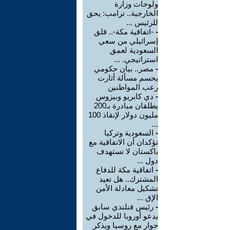
ولوحات وزارة
الخارجية.. ترامب: يحق
للرئيس ...
-
-اتفاقية مكة-.. قلق
إسرائيلي من سعي
السعودية لعمق
استراتيجي. ...
-
مصر.. بيان حكومي
يحسم مسألة أثارت
رعب المواطنين
-
دي كابريو وبيزوس
يطلقان مبادرة بـ200
مليون دولار لإنقاذ 100
...
-
السعودية وتركيا
تؤكدان أن الاتفاقية مع
باكستان لا تستهدف
دول ...
-
اتفاقية مكة للدفاع
المشترك.. هل تعيد
تشكيل معادلة الأمن
الإق ...
-
رئيس فنلندي سابق
يدعو أوروبا للدخول في
حوار مع روسيا ويذكر