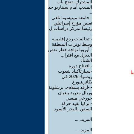
المشترك- تفتح باب
المندب أمام سيناريو جد
...
-
جامعة مينيسوتا تلغي
تعيين مؤرخ إسرائيلي
رئيسا لمركز دراسات ل
...
-
تحالفات ردع إقليمية
وسط توترات المنطقة
-
أوروبا تواجه خطر نقص
الديزل مع اقتراب
الشتاء
-
افتتاح دورة
-سبارتاكياد شعوب
ا
روسيا- 2026 في
يكاترينبورغ
-
-ارقد بسلام-.. برشلونة
وريال مدريد ينعيان
خورخي ميسي
-
تركيا تقيد حركة
السفن بالبحر الأسود
المزيد.....
المزيد.....