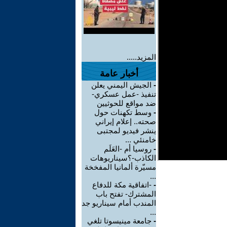
المزيد.....
أخبار عامة
-
الجيش اليمني يعلن
تنفيذ -عمل عسكري-
ضد مواقع للحوثيين
-
وسط تكهنات حول
صحته.. إعلام إيراني
ينشر فيديو لمجتبى
خامنئي ...
-
روسيا أم -العَلَم
الكاذب-؟سيناريوهات
مسيّرة ألمانيا المفخخة
...
-
-اتفاقية مكة للدفاع
المشترك- تفتح باب
المندب أمام سيناريو جد
...
-
جامعة مينيسوتا تلغي