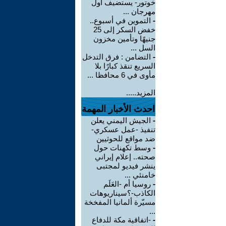
خوتور- يستضيف أول
مهرجان ...
-
التموين في أسبوع..
خفض السكر إلى 25
جنيهًا وتأمين مخزون
السل ...
-
التضامن : فرق التدخل
السريع تنقذ كبارًا بلا
مأوى في 6 محافظا ...
المزيد.....
احدث الأخبار المهمة
-
الجيش اليمني يعلن
تنفيذ -عمل عسكري-
ضد مواقع للحوثيين
-
وسط تكهنات حول
صحته.. إعلام إيراني
ينشر فيديو لمجتبى
خامنئي ...
-
روسيا أم -العَلَم
الكاذب-؟سيناريوهات
مسيّرة ألمانيا المفخخة
...
-
-اتفاقية مكة للدفاع