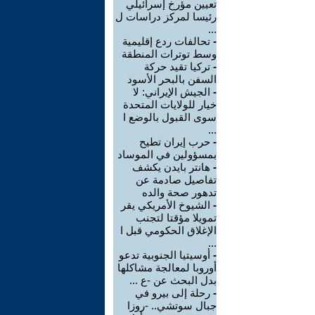
تعيين مؤرخ إسرائيلي
رئيسا لمركز دراسات ل
...
-
تحالفات ردع إقليمية
وسط توترات المنطقة
-
تركيا تقيد حركة
السفن بالبحر الأسود
-
الجيش الإيراني: لا
خيار للولايات المتحدة
سوى القبول بالوضع ا
...
-
حرب إيران تطيح
بمسؤولين في الموساد
-
هانتر بايدن يكشف
تفاصيل صادمة عن
تدهور صحة والده
-
الشيوخ الأمريكي يقر
تمويلا مؤقتا لتجنب
الإغلاق الحكومي قبل ا
...
-
أوسيتيا الجنوبية تدعو
أوروبا لمعالجة مشاكلها
بدل البحث عن -ع ...
-
رحلة إلى بيرو في
جبال سوتشي.. -روزا