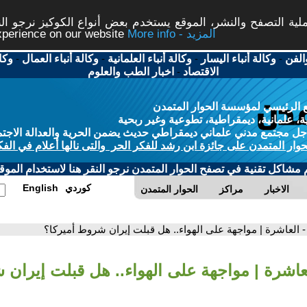
ة التصفح والنشر، الموقع يستخدم بعض أنواع الكوكيز نرجو النق
More info - المزيد
experience on our website
الفن
-
وكالة أنباء اليسار
-
وكالة أنباء العلمانية
-
وكالة أنباء العمال
-
وكا
الاقتصاد
-
اخبار الطب والعلوم
 الرئيسي لمؤسسة الحوار المتمدن
، علمانية، ديمقراطية، تطوعية وغير ربحية
ل مجتمع مدني علماني ديمقراطي حديث يضمن الحرية والعدالة الاجتم
حوار المتمدن على جائزة ابن رشد للفكر الحر والتى نالها أعلام في الفك
م مشاكل تقنية في تصفح الحوار المتمدن نرجو النقر هنا لاستخدام الموقع
كوردي
English
الاخبار
مراكز
الحوار المتمدن
- العاشرة | مواجهة على الهواء.. هل قبلت إيران شروط أميركا؟
لعاشرة | مواجهة على الهواء.. هل قبلت إيران 