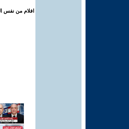
افلام من نفس ال