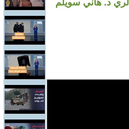
الري د. هاني سويلم