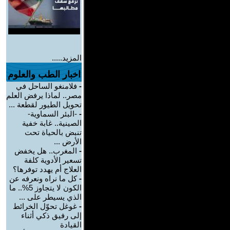
المزيد.....
اخبار الطب والعلوم
-
فلامنغو الساحل في
مصر.. لماذا يرفض العلم
تحويل الطيور لقطعة ...
-
-البئر السماوية-
الصينية.. غابة خفية
تنبض بالحياة تحت
الأرض ...
-
المغرب.. هل يخفض
تسعير الأدوية كلفة
العلاج أم يهدد توفرها؟
-
كل ما نراه ونعرفه عن
الكون لا يتجاوز 5%.. ما
الذي يسيطر على ...
-
غوغل تحوّل الخرائط
إلى رفيق ذكي أثناء
القيادة