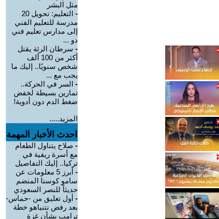
مثل البشر
-
التعليم: تحويل 20
مدرسة للتعليم الفني
إلى مدارس تعليم فني
دو ...
-
سرطان الرئة يقتل
أكثر من 100 ألف
شخص سنويًا.. إليك ما
يجب مع ...
-
السر في الحركة..
تمارين بسيطة لخفض
ضغط الدم دون أدوية!
المزيد.....
احدث الأخبار المهمة
-
صلاح يتناول الطعام
مع أسرة ريفية في
تركيا.. إليك التفاصيل
-
أبرز 5 معلومات عن
سامو كوستا المنضم
حديثاً للنصر السعودي
-
أول تعليق من -حماس-
بعد رفض نتنياهو خطة
ترامب بشأن غزة