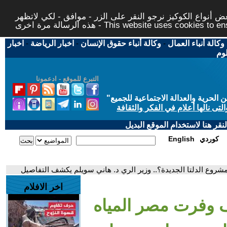
 أنواع الكوكيز نرجو النقر على الزر - موافق - لكي لاتظهر
This website uses cookies to ensure you ge
وكالة أنباء العمال
-
وكالة أنباء حقوق الإنسان
-
اخبار الرياضة
-
اخبار
لوم
التبرع للموقع - ادعمونا
حرية والعدالة الاجتماعية للجميع
"
تى نالها أعلام في الفكر والثقافة
قر هنا لاستخدام الموقع البديل
كوردي
English
شروع الدلتا الجديدة؟.. وزير الري د. هاني سويلم يكشف التفاصيل
اخر الافلام
ف وفرت مصر المياه