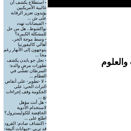
-
استطلاع يكشف أن
غالبية الأمريكيين
يؤيدون تعزيز الرقابة
على ش ...
-
الفيضانات تهدد
نواكشوط.. هل من حل
للمشكلة الكبيرة؟
-
وسط موجة الحر..
أهالي كاليفورنيا
يتوجهون إلى الأنهار رغم
مخا ...
والعلوم
-
نجل جو بايدن يكشف
تطورات مرض والده:
السرطان تفشّى في
العظام ...
-
لا -تطوير- على أنقاض
التراث الحي: على
الحكومة وقف إجراءات
تغ ...
-
هل أنت مؤهل
لاستخدام الأدوية
الخافِضة للكوليسترول؟
اطلع على ...
-
اكتشاف صادم: القرود
قد تربي -حيوانات أليفة-